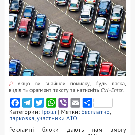
Якщо ви знайшли помилку, будь ласка,
виділіть фрагмент тексту та натисніть
Ctrl+Enter
.
Facebook
Telegram
Twitter
WhatsApp
Viber
Email
Поділити
Категории:
Гроші
| Метки:
бесплатно
,
парковка
,
участники АТО
Рекламні блоки дають нам змогу