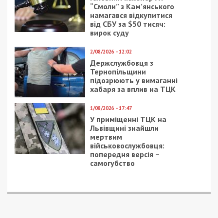
“Смоли” з Кам’янського
намагався відкупитися
від СБУ за $50 тисяч:
вирок суду
2/08/2026 - 12:02
Держслужбовця з
Тернопільщини
підозрюють у вимаганні
хабаря за вплив на ТЦК
1/08/2026 - 17:47
У приміщенні ТЦК на
Львівщині знайшли
мертвим
військовослужбовця:
попередня версія –
самогубство