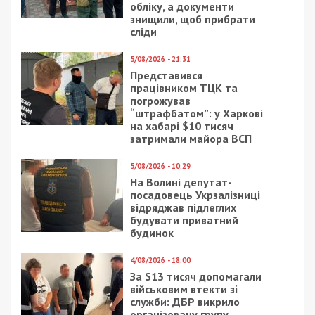
обліку, а документи
знищили, щоб прибрати
сліди
5/08/2026 - 21:31
Представився
працівником ТЦК та
погрожував
“штрафбатом”: у Харкові
на хабарі $10 тисяч
затримали майора ВСП
5/08/2026 - 10:29
На Волині депутат-
посадовець Укрзалізниці
відряджав підлеглих
будувати приватний
будинок
4/08/2026 - 18:00
За $13 тисяч допомагали
військовим втекти зі
служби: ДБР викрило
організовану групу