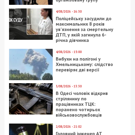
4/08/2026 - 16:30
Поліцейську засудили до
максимальних 8 років
ув’язнення за смертельну
ДТП, у якій загинула 6-
річна дівчинка
4/08/2026 - 15:00
Вибухи на полігоні у
Хмельницькому: слідство
перевіряє дві версії
3/08/2026 - 13:30
В Одесі чоловік відкрив
стрілянину по
працівниках ТЦК:
поранено чотирьох
військовослужбовців
2/08/2026 - 21:02
Головний інженер АТ