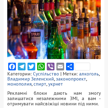
Facebook
Telegram
Twitter
WhatsApp
Viber
Email
Поділити
Категории:
Суспільство
| Метки:
алкоголь
,
Владимир Зеленский
,
законопроект
,
монополия
,
спирт
,
укрнет
Рекламні блоки дають нам змогу
залишатися незалежними ЗМІ, а вам -
отримувати найсвіжіші новини під ними.