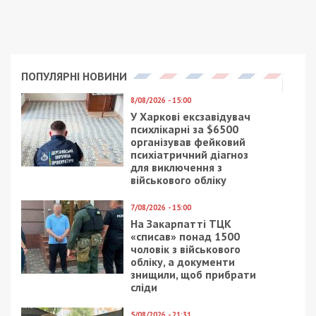
Facebook
Telegram
Twitter
WhatsApp
Viber
Email
Поділити
Категории:
Суспільство
| Метки:
льготы
,
Слуга народа
,
социальные выплаты
,
укрнет
,
участники АТО
,
участники ООС
Рекламні блоки дають нам змогу
залишатися незалежними ЗМІ, а вам -
отримувати найсвіжіші новини під ними.
Приєднуйтесь також до 49000 в Google News. Слідкуйте