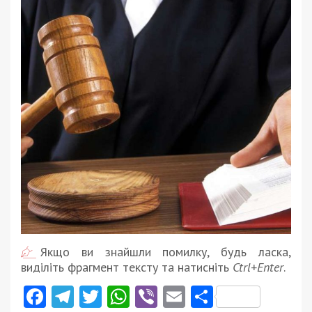
Якщо ви знайшли помилку, будь ласка,
виділіть фрагмент тексту та натисніть
Ctrl+Enter
.
Facebook
Telegram
Twitter
WhatsApp
Viber
Email
Поділити