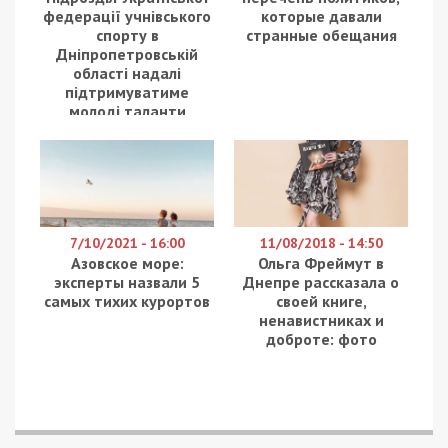
Мы за аудит государства в целом, в частности льгот и
социальных выплат, которые сейчас предоставляют
военнослужащим. Следует пересмотреть и перечень
льготников. Если это был контракт, и человек
сознательно шла на получения высокого денежного
обеспечения, продавала свою наемную силу для того,
чтобы защищать страну, – это был его выбор, и
только так, – заявила Третьякова.
Из ее слов, необходимо отказаться от
советских подходов к армии, когда блага
расписывали на бумаге и не оказывали де-факто
в полном объеме.
Раздавая льготы без ограничений, мы собираем и давим
налогами на тех, кто сейчас работает. Тем самым
сдерживаем экономическое развитие государства.
Интересы общества по экономическому развитию
должны преобладать. Мы не хотим жить все время в
эпохе тотальной бедности и не расти, – отметила
Галина.