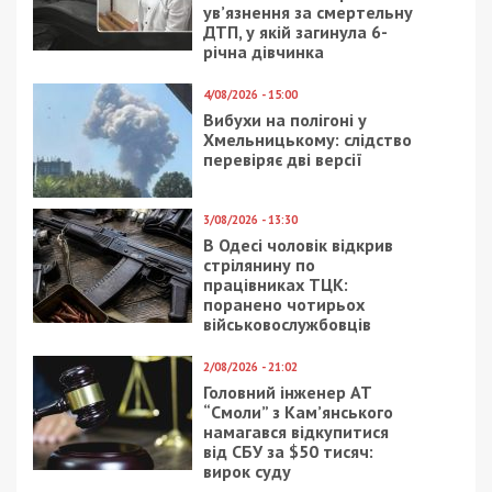
СУСПІЛЬСТВО
1/09/2022 - 20:59
4/01/2021 - 13:15
Геннадій Гуфман:
Мэр Днепра попал в
Підрозділ Української
перечень политиков,
федерації учнівського
которые давали
спорту в
странные обещания
Дніпропетровській
області надалі
підтримуватиме
молоді таланти
7/10/2021 - 16:00
11/08/2018 - 14:50