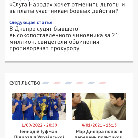
и выплаты участникам боевых
действий
4/10/2019 - 15:57
ИВАН ДУЗЬ - СПЕЦИАЛЬНО ДЛЯ
3394
49000.COM.UA
В украинском парламенте рассматривают, как
новые законопроекты, так и инициативы по
редактированию старых утвержденных законов.
Так, в партии «Слуга Народа» депутаты хотят
отменить льготы и социальные выплаты
участникам боевых действий, которые служили
по контракту.
Об этом заявила председатель комитета
Верховной Рады Украины по вопросам
социальной политики и защиты прав ветеранов,
нардеп Галина Третьякова в интервью
изданию «
АрмияInform».