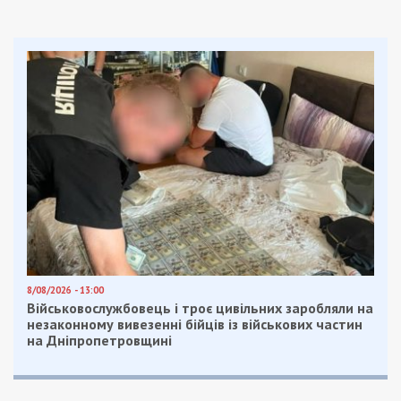
Она подчеркнула, что в стране и без того, очень
немного денег.
Поймите, мы не защитим всех. Человек сознательно
идет на военную службу не для того, например, чтобы
получить жилье. Должны изменить конструкт. То, что
есть сейчас,— советское, которое надо изменить на
европейское цивилизованное. Повторяю: защищать
нужно только тех, кто что-то потерял на войне, –
подчеркнула Третьякова.