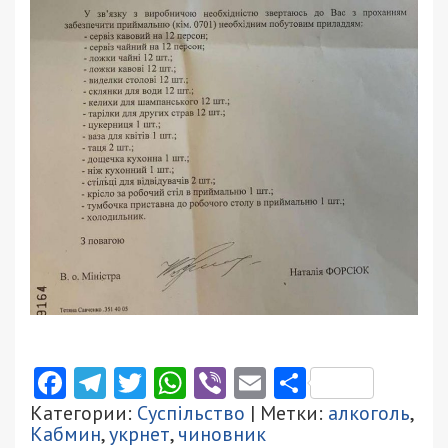
Facebook
Telegram
Twitter
WhatsApp
Viber
Email
Поділити
Категории:
Суспільство
| Метки:
алкоголь
,
Кабмин
,
укрнет
,
чиновник