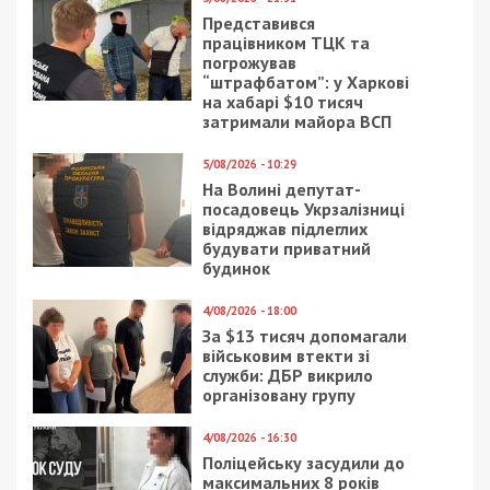
за останніми новинами!
Приєднатися
Читайте також
Предыдущая статья:
В Днепропетровской области заработал
губербот
Следующая статья:
Чиновница Кабмина изволила иметь в
приемной сервиз и шампанское