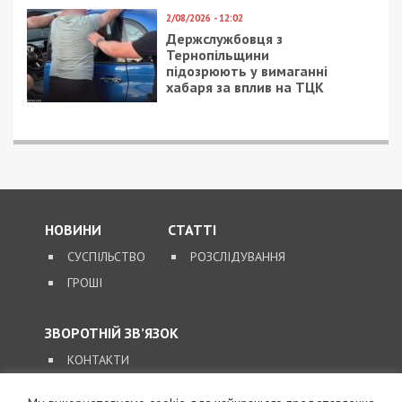
Азовское море:
Ольга Фреймут в
эксперты назвали 5
Днепре рассказала о
самых тихих курортов
своей книге,
ненавистниках и
доброте: фото