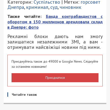
Категории:
Суспільство
| Метки:
горсовет
Днепра
,
криминал
,
суд
,
чиновник
Также читайте:
Банда контрабандистов с
оборотом в 150 миллионов арендовала склад
в Днепре: фото
Рекламні блоки дають нам змогу
залишатися незалежними ЗМІ, а вам -
отримувати найсвіжіші новини під ними.
Приєднуйтесь також до 49000 в Google News. Слідкуйте
за останніми новинами!
Приєднатися
Читайте також