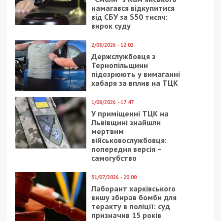
намагався відкупитися
від СБУ за $50 тисяч:
вирок суду
2/08/2026 - 12:02
Держслужбовця з
Тернопільщини
підозрюють у вимаганні
хабаря за вплив на ТЦК
1/08/2026 - 17:47
У приміщенні ТЦК на
Львівщині знайшли
мертвим
військовослужбовця:
попередня версія –
самогубство
31/07/2026 - 20:00
Лаборант харківського
вишу збирав бомби для
теракту в поліції: суд
призначив 15 років