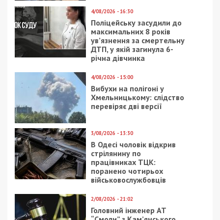
4/08/2026 - 16:30
Поліцейську засудили до
максимальних 8 років
ув’язнення за смертельну
ДТП, у якій загинула 6-
річна дівчинка
4/08/2026 - 15:00
Вибухи на полігоні у
Хмельницькому: слідство
перевіряє дві версії
3/08/2026 - 13:30
В Одесі чоловік відкрив
стрілянину по
працівниках ТЦК:
поранено чотирьох
військовослужбовців
2/08/2026 - 21:02
Головний інженер АТ
“Смоли” з Кам’янського