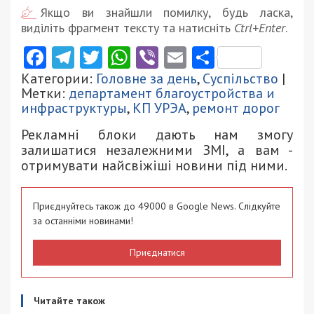
Якщо ви знайшли помилку, будь ласка,
виділіть фрагмент тексту та натисніть
Ctrl+Enter
.
Facebook
Telegram
Twitter
WhatsApp
Viber
Email
Поділити
Категории:
Головне за день
,
Суспільство
|
Метки:
департамент благоустройства и
инфраструктуры
,
КП УРЭА
,
ремонт дорог
Рекламні блоки дають нам змогу
залишатися незалежними ЗМІ, а вам -
отримувати найсвіжіші новини під ними.
Приєднуйтесь також до 49000 в Google News. Слідкуйте
за останніми новинами!
Приєднатися
Читайте також