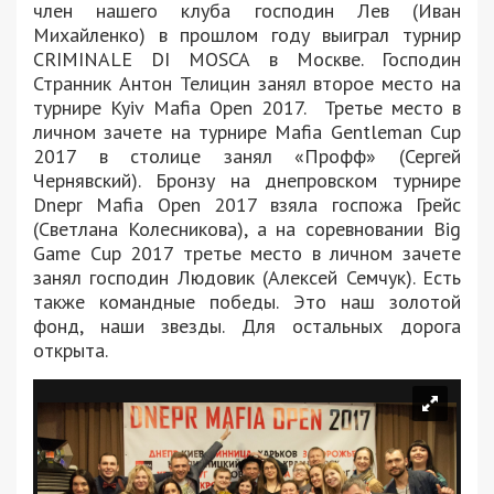
член нашего клуба господин Лев (Иван
Михайленко) в прошлом году выиграл турнир
CRIMINALE DI MOSCA в Москве. Господин
Странник Антон Телицин занял второе место на
турнире Kyiv Mafia Open 2017. Третье место в
личном зачете на турнире Mafia Gentleman Cup
2017 в столице занял «Профф» (Сергей
Чернявский). Бронзу на днепровском турнире
Dnepr Mafia Open 2017 взяла госпожа Грейс
(Светлана Колесникова), а на соревновании Big
Game Cup 2017 третье место в личном зачете
занял господин Людовик (Алексей Семчук). Есть
также командные победы. Это наш золотой
фонд, наши звезды. Для остальных дорога
открыта.