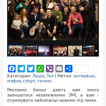
Facebook
Telegram
Twitter
WhatsApp
Viber
Email
Поділити
Категории:
Люди
,
Топ
| Метки:
интервью
,
мафия
,
спорт
,
теннис
Рекламні блоки дають нам змогу
залишатися незалежними ЗМІ, а вам -
отримувати найсвіжіші новини під ними.