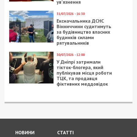
ув’язнення
31/07/2026 - 16:30
Ексначальника ДСНС
Вінниччини судитимуть
за будівництво власних
будинків силами
рятувальників
30/07/2026 - 12:00
У Дніпрі затримали
тікток-блогера, який
публікував місця роботи
ТЦК, та продавця
фіктивних меддовідок
НОВИНИ
СТАТТІ