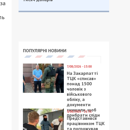
за
ль
ПОПУЛЯРНІ НОВИНИ
7/08/2026 - 15:00
На Закарпатті
ТЦК «списав»
понад 1500
чоловік з
військового
обліку, а
документи
знищили, щоб
5/08/2026 - 21:31
прибрати сліди
Представився
працівником ТЦК
та погрожував