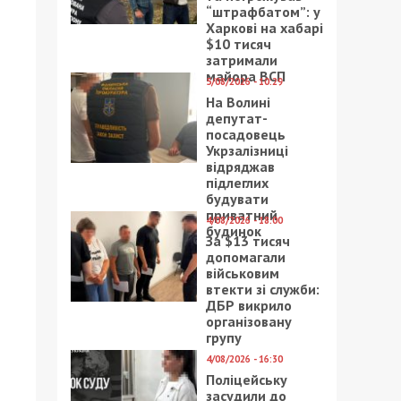
“штрафбатом”: у
Харкові на хабарі
$10 тисяч
затримали
майора ВСП
5/08/2026 - 10:29
На Волині
депутат-
посадовець
Укрзалізниці
відряджав
підлеглих
будувати
приватний
4/08/2026 - 18:00
будинок
За $13 тисяч
допомагали
військовим
втекти зі служби:
ДБР викрило
організовану
групу
4/08/2026 - 16:30
Поліцейську
засудили до