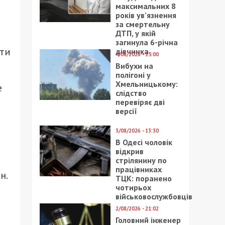
максимальних 8
років ув’язнення
за смертельну
ДТП, у якій
загинула 6-річна
сти
дівчинка
4/08/2026 - 15:00
ь
Вибухи на
полігоні у
Хмельницькому:
е
слідство
перевіряє дві
версії
3/08/2026 - 13:30
В Одесі чоловік
відкрив
стрілянину по
працівниках
н.
ТЦК: поранено
чотирьох
військовослужбовців
2/08/2026 - 21:02
Головний інженер