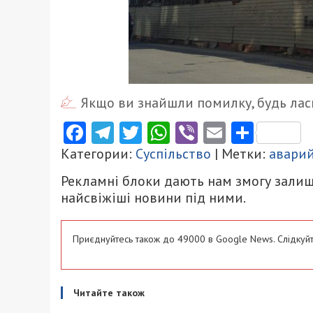
Якщо ви знайшли помилку, будь ласк
Facebook
Telegram
Twitter
WhatsApp
Viber
Email
Поділ
Категории:
Суспільство
| Метки:
аварий
Рекламні блоки дають нам змогу залиш
найсвіжіші новини під ними.
Приєднуйтесь також до 49000 в Google News. Слідкуйт
Читайте також