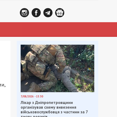
ми,
7/08/2026 - 13:30
Лікар з Дніпропетровщини
організував схему вивезення
військовослужбовця з частини за 7
тисяч доларів