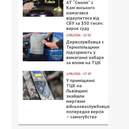
АТ “Смоли” з
Кам’янського
намагався
відкупитися від
СБУ за $50 тисяч:
вирок суду
2/08/2026 - 12:02
Держслужбовця з
Тернопільщини
підозрюють у
вимаганні хабаря
за вплив на ТЦК
1/08/2026 - 17:47
У приміщенні
ТЦК на
Львівщині
знайшли
мертвим
військовослужбовця:
попередня версія
– самогубство