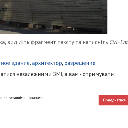
а, виділіть фрагмент тексту та натисніть
Ctrl+Ent
итися
ное здание
,
архитектор
,
разрешение
атися незалежними ЗМІ, а вам - отримувати
е за останніми новинами!
Приєднатися