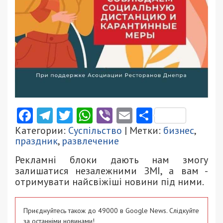
Facebook
Telegram
Twitter
WhatsApp
Viber
Email
Поділити
Категории:
Суспільство
| Метки:
бизнес
,
праздник
,
развлечение
Рекламні блоки дають нам змогу
залишатися незалежними ЗМІ, а вам -
отримувати найсвіжіші новини під ними.
Приєднуйтесь також до 49000 в Google News. Слідкуйте
за останніми новинами!