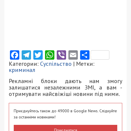
Facebook
Telegram
Twitter
WhatsApp
Viber
Email
Поділити
Категории:
Суспільство
| Метки:
криминал
Рекламні блоки дають нам змогу
залишатися незалежними ЗМІ, а вам -
отримувати найсвіжіші новини під ними.
Приєднуйтесь також до 49000 в Google News. Слідкуйте
за останніми новинами!
Приєднатися