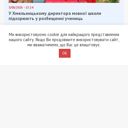
5/08/2026 - 13:24
У Хмельницькому директора мовної школи
підозрюють у розбещенні учениць
Ми використовуємо cookie для найкращого представлення
нашого сайту. Якщо Ви продовжите використовувати сайт,
ми вважатимемо, що Вас це влаштовує.
OK
ПОПУЛЯРНІ НОВИНИ
4/08/2026 - 18:00
За $13 тисяч допомагали
військовим втекти зі
служби: ДБР викрило
організовану групу
4/08/2026 - 16:30
Поліцейську засудили до
максимальних 8 років