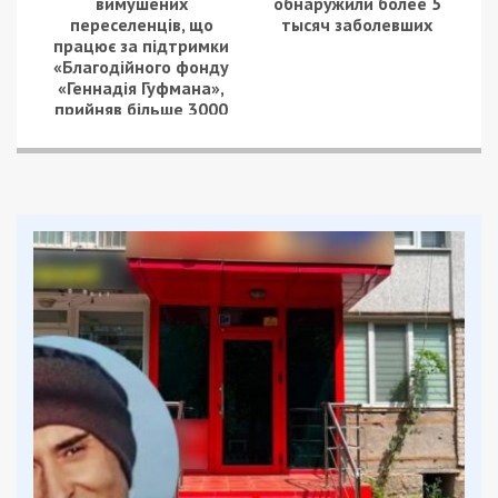
вимушених
обнаружили более 5
переселенців, що
тысяч заболевших
працює за підтримки
«Благодійного фонду
«Геннадія Гуфмана»,
прийняв більше 3000
людей