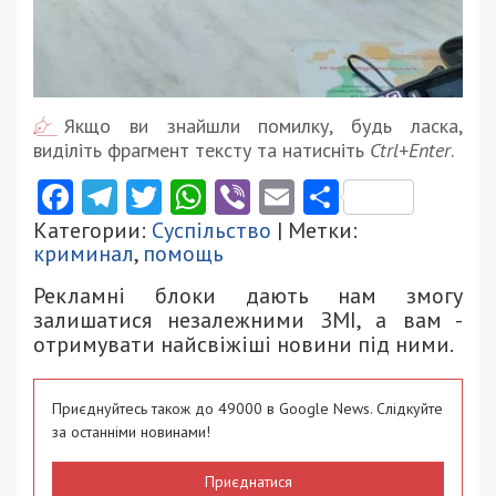
Якщо ви знайшли помилку, будь ласка,
виділіть фрагмент тексту та натисніть
Ctrl+Enter
.
Facebook
Telegram
Twitter
WhatsApp
Viber
Email
Поділити
Категории:
Суспільство
| Метки:
криминал
,
помощь
Рекламні блоки дають нам змогу
залишатися незалежними ЗМІ, а вам -
отримувати найсвіжіші новини під ними.
Приєднуйтесь також до 49000 в Google News. Слідкуйте
за останніми новинами!
Приєднатися