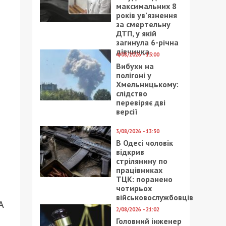
максимальних 8
років ув’язнення
за смертельну
ДТП, у якій
загинула 6-річна
дівчинка
4/08/2026 - 15:00
Вибухи на
полігоні у
Хмельницькому:
слідство
перевіряє дві
версії
3/08/2026 - 13:30
В Одесі чоловік
відкрив
стрілянину по
працівниках
ТЦК: поранено
чотирьох
військовослужбовців
А
2/08/2026 - 21:02
Головний інженер