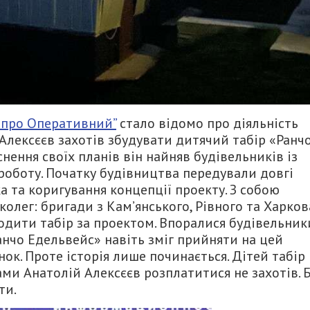
іпро Оперативний”
стало відомо про діяльність
 Алексєєв захотів збудувати дитячий табір «Ранч
снення своїх планів він найняв будівельників із
 роботу. Початку будівництва передували довгі
ка та коригування концепції проекту. З собою
олег: бригади з Кам’янського, Рівного та Харков
водити табір за проектом. Впоралися будівельник
Ранчо Едельвейс» навіть зміг прийняти на цей
ок. Проте історія лише починається. Дітей табір
ами Анатолій Алексєєв розплатитися не захотів. 
ти.