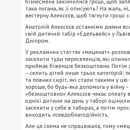
бізнесмена закінчилися гроші, щоб зап
така погана, як її описують? На жаль, н
вестерну Алексєєв, щоб тягнути гроші з
Анатолій Алексєєв останніми днями все 
свій дитячий табір «Едельвейс» у Львів
Дніпром.
У рекламних статтях «меценат» розпові
заселити туди переселенців, які опинили
приймає біженців безкоштовно. Потім д
– селить дітей лише трьох категорій: п
та повних сиріт, які стали такими у цю 
хороше, бо будь-яка допомога у війну – ц
«безкоштовно» Алексєєв чекає оплату 
однієї дитини на день у таборі оцінили 
заселити у себе в таборах, а потім про
виходить псевдоблагодійність.
Але ця схема не спрацювала, тому «мец