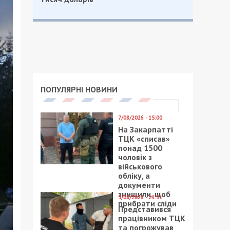
ПОПУЛЯРНІ НОВИНИ
7/08/2026 - 15:00
На Закарпатті
ТЦК «списав»
понад 1500
чоловік з
військового
обліку, а
документи
знищили, щоб
5/08/2026 - 21:31
прибрати сліди
Представився
працівником ТЦК
та погрожував