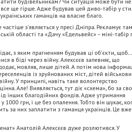
латити будівельникам? Чи ситуація може бути не
і, все ще гірше. Адже будував цей диво-табір у сти
 українських гаманців на власне благо.
частіше з’являється у пресі Дніпра. Рекламує та
ській області та «Дачу «Едельвейс» – міні-табір 
дає, з яким прагненням будував ці об’єкти, щоб…
ся в біді через війну. Алексєєв запевняє, що
одає, мовляв, лише дітей. А потім нова інформа
ереселенців із зруйнованих міст, дітей військови
війну. У принципі, навіть таке волонтерство
інна. Але! Виявляється, тут діє «схема», бо за св
від інших благодійних фондів. Адже утримання
у 1000 грн, і це без опалення. Тобто він шукає, ко
сить за них заплатити з гаманця українців. Це вже
енат» Анатолій Алексєєв дуже розлютився. У