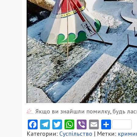
Якщо ви знайшли помилку, будь ласк
Facebook
Telegram
Twitter
WhatsApp
Viber
Email
Поділ
Категории:
Суспільство
| Метки:
крими