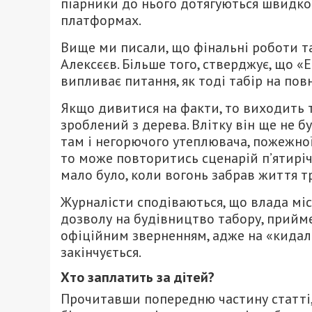
піарники до нього дотягуються швидко 
платформах.
Вище ми писали, що фінальні роботи так 
Алексєєв. Більше того, стверджує, що «
випливає питання, як тоді табір на пов
Якщо дивитися на факти, то виходить та
зроблений з дерева. Влітку він ще не
там і негорючого утеплювача, пожежної 
то може повторитись сценарій п’ятирічн
мало було, коли вогонь забрав життя т
Журналісти сподіваються, що влада міста
дозволу на будівництво табору, прийм
офіційним зверненням, адже на «кидало
закінчується.
Хто заплатить за дітей?
Прочитавши попередню частину статті, 