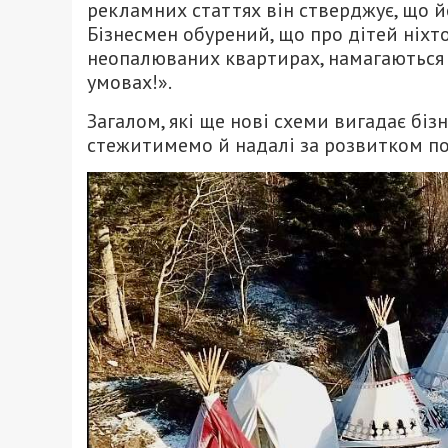
рекламних статтях він стверджує, що й
Бізнесмен обурений, що про дітей ніхто
неопалюваних квартирах, намагаються 
умовах!».
Загалом, які ще нові схеми вигадає біз
стежитимемо й надалі за розвитком по