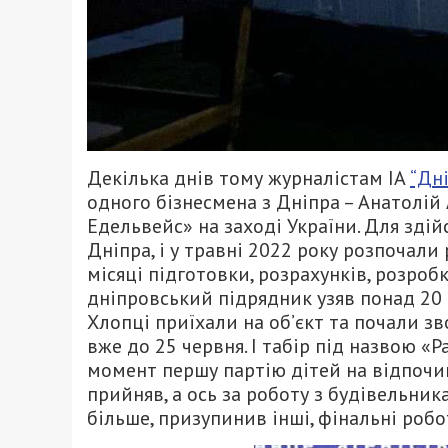
Декілька днів тому журналістам ІА
“Дн
одного бізнесмена з Дніпра – Анатолій
Едельвейс» на заході України. Для здій
Дніпра, і у травні 2022 року розпочали
місяці підготовки, розрахунків, розроб
дніпровський підрядник узяв понад 20 к
Хлопці приїхали на об’єкт та почали з
вже до 25 червня. І табір під назвою «
момент першу партію дітей на відпочин
прийняв, а ось за роботу з будівельник
більше, призупинив інші, фінальні робо