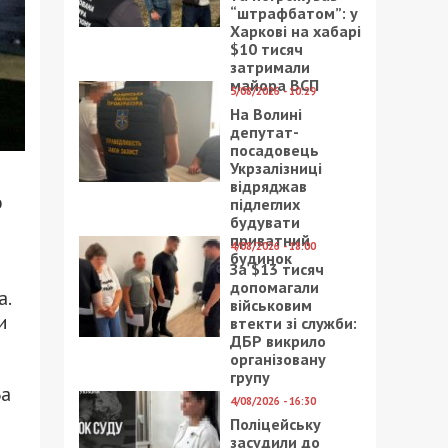
“штрафбатом”: у
Харкові на хабарі
$10 тисяч
затримали
майора ВСП
5/08/2026 - 10:29
На Волині
депутат-
посадовець
Укрзалізниці
відряджав
о
підлеглих
будувати
приватний
4/08/2026 - 18:00
будинок
За $13 тисяч
допомагали
а.
військовим
и
втекти зі служби:
ДБР викрило
організовану
групу
Ба
4/08/2026 - 16:30
Поліцейську
засудили до