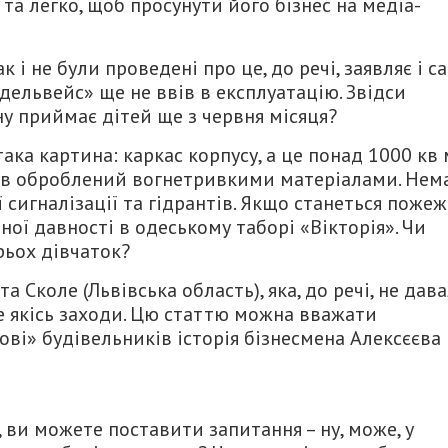
та легко, щоб просунути його бізнес на медіа-
і не були проведені про це, до речі, заявляє і с
Едельвейс» ще не ввів в експлуатацію. Звідси
ну приймає дітей ще з червня місяця?
ка картина: каркас корпусу, а це понад 1000 кв 
 був оброблений вогнетривкими матеріалами. Нем
сигналізації та гідрантів. Якщо станеться пожеж
ої давності в одеському таборі «Вікторія». Чи
рьох дівчаток?
 Сколе (Львівська область), яка, до речі, не дав
е якісь заходи. Цю статтю можна вважати
ві» будівельників історія бізнесмена Алексєєва 
ви можете поставити запитання – ну, може, у