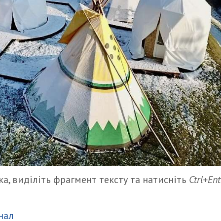
а, виділіть фрагмент тексту та натисніть
Ctrl+Ent
итися
нал