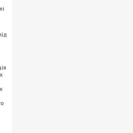
лі
м
під
ція
х
оє
го