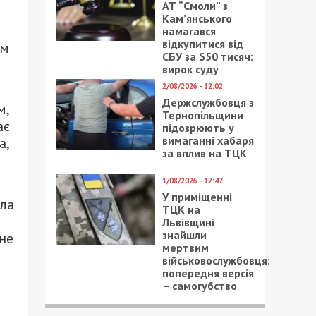
АТ “Смоли” з
Кам’янського
намагався
відкупитися від
ам
СБУ за $50 тисяч:
вирок суду
2/08/2026 - 12:02
Держслужбовця з
м,
Тернопільщини
ає
підозрюють у
вимаганні хабаря
а,
за вплив на ТЦК
1/08/2026 - 17:47
У приміщенні
ала
ТЦК на
Львівщині
знайшли
не
мертвим
військовослужбовця:
попередня версія
– самогубство