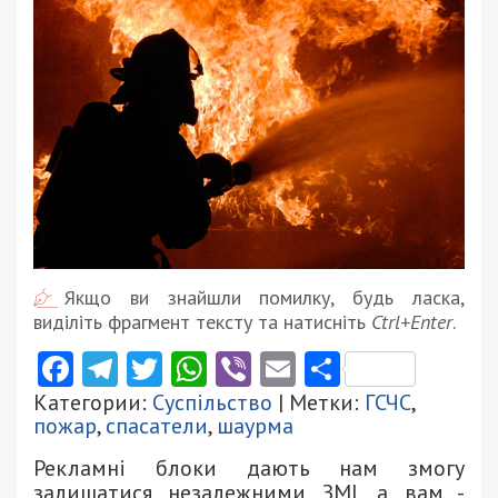
Якщо ви знайшли помилку, будь ласка,
виділіть фрагмент тексту та натисніть
Ctrl+Enter
.
Facebook
Telegram
Twitter
WhatsApp
Viber
Email
Поділити
Категории:
Суспільство
| Метки:
ГСЧС
,
пожар
,
спасатели
,
шаурма
Рекламні блоки дають нам змогу
залишатися незалежними ЗМІ, а вам -