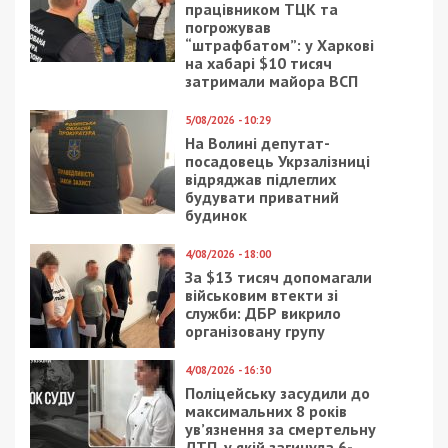
працівником ТЦК та
погрожував
“штрафбатом”: у Харкові
на хабарі $10 тисяч
затримали майора ВСП
5/08/2026 - 10:29
На Волині депутат-
посадовець Укрзалізниці
відряджав підлеглих
будувати приватний
будинок
4/08/2026 - 18:00
За $13 тисяч допомагали
військовим втекти зі
служби: ДБР викрило
організовану групу
4/08/2026 - 16:30
Поліцейську засудили до
максимальних 8 років
ув’язнення за смертельну
ДТП, у якій загинула 6-