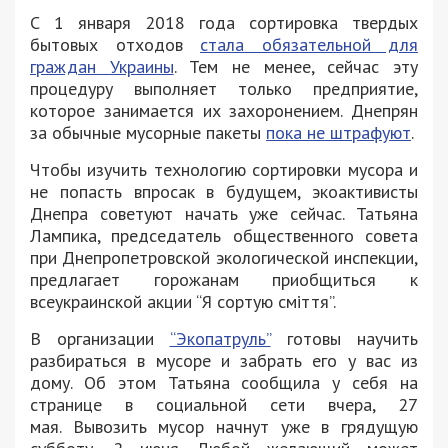
С 1 января 2018 года сортировка твердых
бытовых отходов
стала обязательной для
граждан Украины
. Тем не менее, сейчас эту
процедуру выполняет только предприятие,
которое занимается их захоронением. Днепрян
за обычные мусорные пакеты
пока не штрафуют
.
Чтобы изучить технологию сортировки мусора и
не попасть впросак в будущем, экоактивисты
Днепра советуют начать уже сейчас. Татьяна
Лампика, председатель общественного совета
при Днепропетровской экологической инспекции,
предлагает горожанам приобщиться к
всеукраинской акции “Я сортую сміття”.
В организации
“Экопатруль”
готовы научить
разбираться в мусоре и забрать его у вас из
дому. Об этом Татьяна сообщила у себя на
странице в социальной сети вчера, 27
мая. Вывозить мусор начнут уже в грядущую