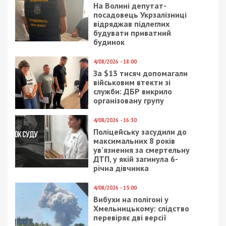
На Волині депутат-
посадовець Укрзалізниці
відряджав підлеглих
будувати приватний
будинок
4/08/2026 - 18:00
За $13 тисяч допомагали
військовим втекти зі
служби: ДБР викрило
організовану групу
4/08/2026 - 16:30
Поліцейську засудили до
максимальних 8 років
ув’язнення за смертельну
ДТП, у якій загинула 6-
річна дівчинка
4/08/2026 - 15:00
Вибухи на полігоні у
Хмельницькому: слідство
перевіряє дві версії