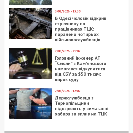
3/08/2026 - 13:30
В Одесі чоловік відкрив
стрілянину по
працівниках ТЦК:
поранено чотирьох
військовослужбовців
2/08/2026 - 21:02
Головний інженер АТ
“Смоли” з Кам’янського
намагався відкупитися
від СБУ за $50 тисяч:
вирок суду
2/08/2026 - 12:02
Держслужбовця з
Тернопільщини
підозрюють у вимаганні
хабаря за вплив на ТЦК