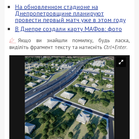
На обновленном стадионе на
Днепропетровщине планируют
провести первый матч уже в этом году
В Днепре создали карту МАФов: фото
Якщо ви знайшли помилку, будь ласка,
виділіть фрагмент тексту та натисніть
Ctrl+Enter
.