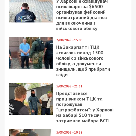
У Харкові ексзавідувач
психлікарні за $6500
організував фейковий
психіатричний діагноз
для виключення з
військового обліку
7/08/2026 - 15:00
На Закарпатті ТЦК
«списав» понад 1500
чоловік з військового
обліку, а документи
знищили, щоб прибрати
сліди
5/08/2026 - 21:31
Представився
працівником ТЦК та
погрожував
“штрафбатом”: у Харкові
на хабарі $10 тисяч
затримали майора ВСП
5/08/2026 - 10:29