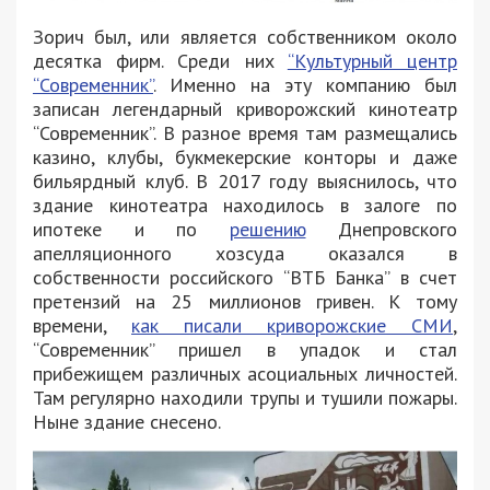
Зорич был, или является собственником около
десятка фирм. Среди них
“Культурный центр
“Современник”
. Именно на эту компанию был
записан легендарный криворожский кинотеатр
“Современник”. В разное время там размещались
казино, клубы, букмекерские конторы и даже
бильярдный клуб. В 2017 году выяснилось, что
здание кинотеатра находилось в залоге по
ипотеке и по
решению
Днепровского
апелляционного хозсуда оказался в
собственности российского “ВТБ Банка” в счет
претензий на 25 миллионов гривен. К тому
времени,
как писали криворожские СМИ
,
“Современник” пришел в упадок и стал
прибежищем различных асоциальных личностей.
Там регулярно находили трупы и тушили пожары.
Ныне здание снесено.