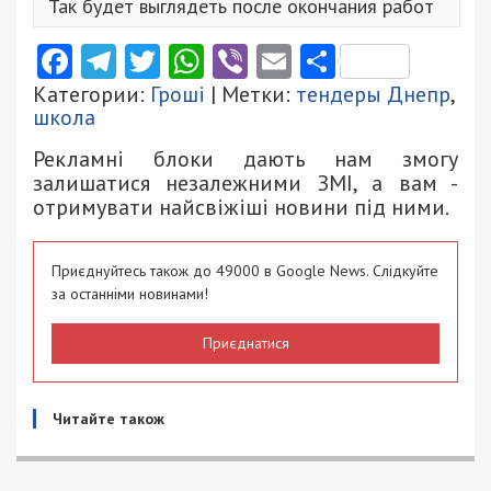
Так будет выглядеть после окончания работ
Facebook
Telegram
Twitter
WhatsApp
Viber
Email
Поділити
Категории:
Гроші
| Метки:
тендеры Днепр
,
школа
Рекламні блоки дають нам змогу
залишатися незалежними ЗМІ, а вам -
отримувати найсвіжіші новини під ними.
Приєднуйтесь також до 49000 в Google News. Слідкуйте
за останніми новинами!
Приєднатися
Читайте також