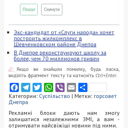
Экс-кандидат от «Слуги народа» хочет
построить жилкомплекс в
Шевченковском районе Днепра
В Днепре реконструируют школу за
более, чем 70 миллионов гривен
Якщо ви знайшли помилку, будь ласка,
виділіть фрагмент тексту та натисніть
Ctrl+Enter
.
Facebook
Telegram
Twitter
WhatsApp
Viber
Email
Поділити
Категории:
Суспільство
| Метки:
горсовет
Днепра
Рекламні блоки дають нам змогу
залишатися незалежними ЗМІ, а вам -
отримувати найсвіжіші новини під ними.