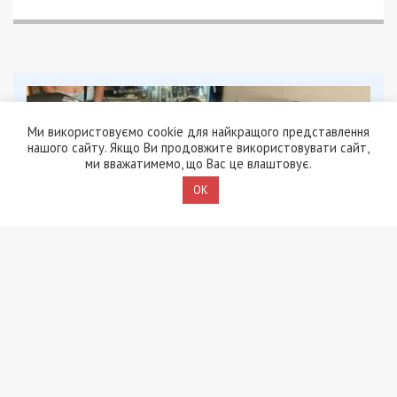
Ми використовуємо cookie для найкращого представлення
нашого сайту. Якщо Ви продовжите використовувати сайт,
ми вважатимемо, що Вас це влаштовує.
OK
8/08/2026 - 13:00
Військовослужбовець і троє цивільних заробляли на
незаконному вивезенні бійців із військових частин
на Дніпропетровщині