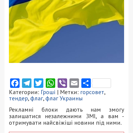
Facebook
Telegram
Twitter
WhatsApp
Viber
Email
Поділити
Категории:
Гроші
| Метки:
горсовет
,
тендер
,
флаг
,
флаг Украины
Рекламні блоки дають нам змогу
залишатися незалежними ЗМІ, а вам -
отримувати найсвіжіші новини під ними.