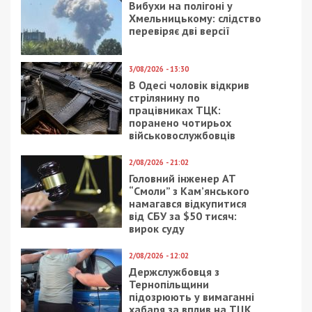
Вибухи на полігоні у
Хмельницькому: слідство
перевіряє дві версії
3/08/2026 - 13:30
В Одесі чоловік відкрив
стрілянину по
працівниках ТЦК:
поранено чотирьох
військовослужбовців
2/08/2026 - 21:02
Головний інженер АТ
“Смоли” з Кам’янського
намагався відкупитися
від СБУ за $50 тисяч:
вирок суду
2/08/2026 - 12:02
Держслужбовця з
Тернопільщини
підозрюють у вимаганні
хабаря за вплив на ТЦК