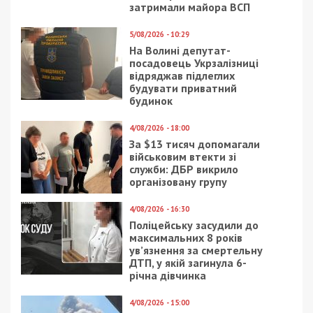
затримали майора ВСП
5/08/2026 - 10:29
На Волині депутат-
посадовець Укрзалізниці
відряджав підлеглих
будувати приватний
будинок
4/08/2026 - 18:00
За $13 тисяч допомагали
військовим втекти зі
служби: ДБР викрило
організовану групу
4/08/2026 - 16:30
Поліцейську засудили до
максимальних 8 років
ув’язнення за смертельну
ДТП, у якій загинула 6-
річна дівчинка
4/08/2026 - 15:00