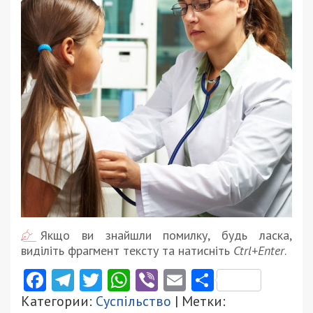
Якщо ви знайшли помилку, будь ласка,
виділіть фрагмент тексту та натисніть
Ctrl+Enter
.
Facebook
Telegram
Twitter
WhatsApp
Viber
Email
Поділити
Категории:
Суспільство
| Метки: