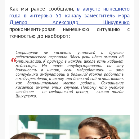
Как мы ранее сообщали,
в августе нынешнего
года в интервью 51 каналу заместитель мэра
Днепра Александр Шикуленко
прокомментировал нынешнюю ситуацию с
точностью до наоборот:
Сокращение не касается учителей и другого
педагогического персонала. Здесь речь идет именно об
оптимизации. К примеру, в каждой школе есть кабинет
медсестры. Но зачем трудоустраивать на эту
должность в штат, если медработники — это
сотрудники амбулаторий и больниц? Можно работать
в медучреждении, а школу или детский сад использовать
как дополнительное место работы. Сокращение
касается именно этих случаев. Потому что учебное
заведение — не медицинский центр, – сказал тогда
Шикуленко.