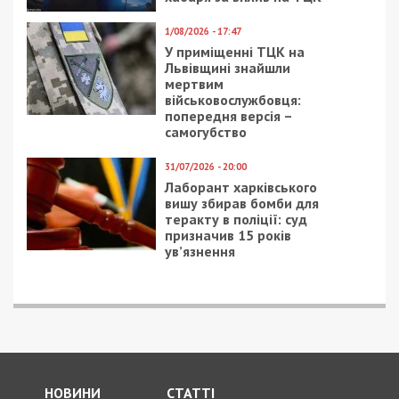
1/08/2026 - 17:47
У приміщенні ТЦК на
Львівщині знайшли
мертвим
військовослужбовця:
попередня версія –
самогубство
31/07/2026 - 20:00
Лаборант харківського
вишу збирав бомби для
теракту в поліції: суд
призначив 15 років
ув’язнення
НОВИНИ
СТАТТІ