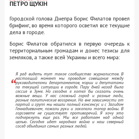
ПЕТРО ЩУКІН
Городской голова Днепра Борис Филатов провел
брифинг, во время которого осветил все текущие
дела в городе.
Борис Филатов обратился в первую очередь к
территориальным громадам и донес тезисы для
земляков, а также всей Украины и всего мира:
Я рад видеть тут такое сообщество журналистов. В
настоящий момент мы проводим совещание между
руководителями департаментов, мэрии и депутатами
по текущей ситуации в городе. Пару дней назад была
сессия в Зуме. Но сегодня я хотел бы сказать очень
важные вещи. У нас сложный город и разные люди,
разные политические воззрения. Но вне зависимости от
партий и групп мы нашли полный консенсус и с Загидом
Геннадиевичем, пожали руки и закопали топор войны. В
горсовете не существует противоречий. Я хочу это
подчеркнуть еще раз. Мы все работаем над одной
целью. Сегодня идет народная война и наш северный
сосед объединил самых разных людей.