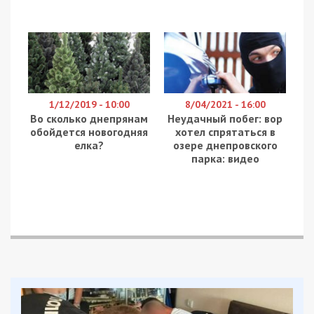
Facebook
Telegram
Twitter
WhatsApp
Viber
Email
Поділити
Категории:
Суспільство
| Метки:
война с
Россией
Рекламні блоки дають нам змогу
залишатися незалежними ЗМІ, а вам -
отримувати найсвіжіші новини під ними.
Приєднуйтесь також до 49000 в Google News. Слідкуйте
за останніми новинами!