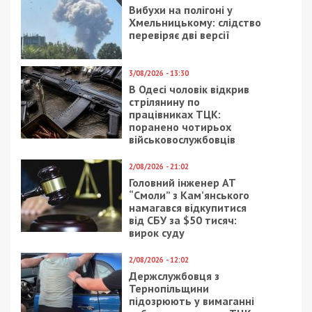
8/08/2026 - 13:00
Військовослужбовець і троє цивільних заробляли на
незаконному вивезенні бійців із військових частин
на Дніпропетровщині
ПОПУЛЯРНІ НОВИНИ
8/08/2026 - 15:00
У Харкові ексзавідувач
психлікарні за $6500
організував фейковий
психіатричний діагноз
для виключення з
військового обліку
7/08/2026 - 15:00