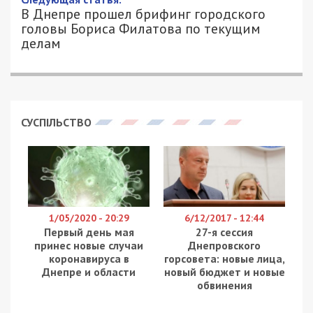
26/02/2022 - 17:24
ПЕТРО ЩУКІН - СПЕЦИАЛЬНО ДЛЯ
2667
49000.COM.UA
Судя по всему, у оккупантов уже начинают
проявляться суицидальные наклонности:
вражеский корабль сбил свой же самолет. Об
этом сообщают в Генеральном штабе
Вооруженных сил Украины.
Согласно информации Военно-морских сил
Украины в акватории Черного моря корабль ЧФ
РФ “дружественным огнем” уничтожил свой
военный самолет. Верной дорогой идут наши
враги, нашим военным меньше работы останется,
да и “Стингеров” меньше потратят.