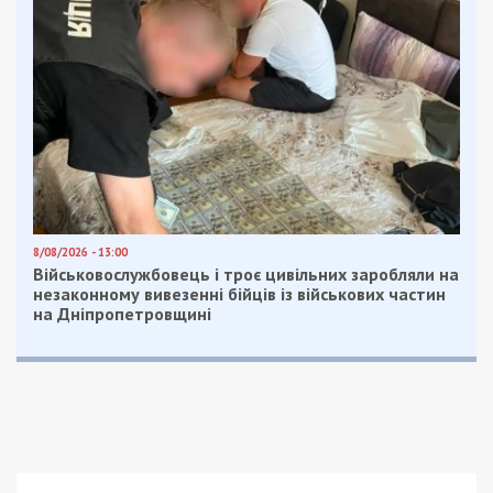
Приєднатися
Читайте також
Предыдущая статья:
В Днепре прошел брифинг по текущей
ситуации в области
Следующая статья:
ВСУ призывает жителей
Днепропетровщины брать «языков»
СУСПІЛЬСТВО