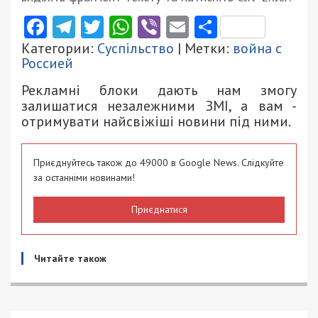
Facebook
Telegram
Twitter
WhatsApp
Viber
Email
Поділити
Категории:
Суспільство
| Метки:
война с
Россией
Рекламні блоки дають нам змогу
залишатися незалежними ЗМІ, а вам -
отримувати найсвіжіші новини під ними.
Приєднуйтесь також до 49000 в Google News. Слідкуйте
за останніми новинами!
Приєднатися
Читайте також