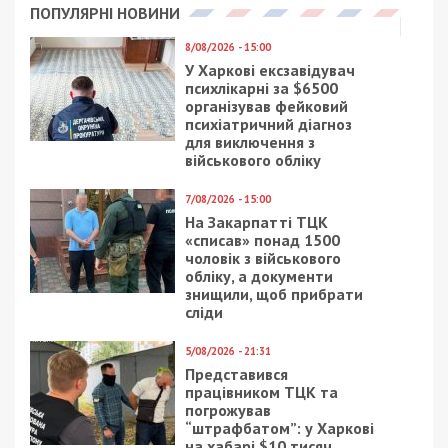
1/05/2020 - 20:29
6/12/2017 - 12:44
Первый день мая
27-я сессия
принес новые случаи
Днепровского
коронавируса в
горсовета: новые лица,
Днепре и области
новый бюджет и новые
обвинения
1/12/2019 - 10:00
8/04/2021 - 16:00
Во сколько днепрянам
Неудачный побег: вор
обойдется новогодняя
хотел спрятаться в