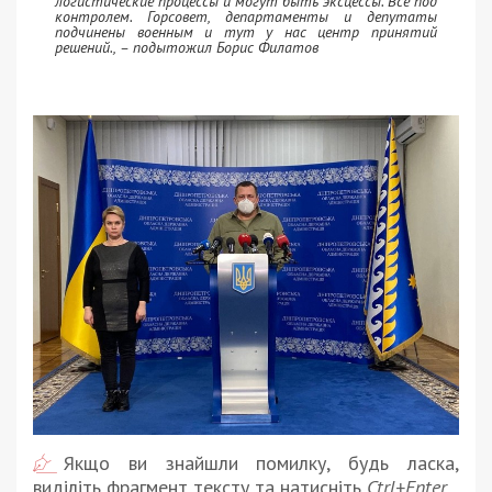
логистические процессы и могут быть эксцессы. Все под
контролем. Горсовет, департаменты и депутаты
подчинены военным и тут у нас центр принятий
решений., – подытожил Борис Филатов
Якщо ви знайшли помилку, будь ласка,
виділіть фрагмент тексту та натисніть
Ctrl+Enter
.