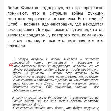
Борис Филатов подчеркнул, что все прекрасно
понимают, что в ситуации войны функции
местного управления ограничены. Есть единый
штаб – военная администрация, где находится
весь горсовет Днепра. Также он уточнил, что он
является солдатом, у которого есть командиры
в этом здании, и все его подчиненные это
признали.
В первую очередь я прошу земляков и жителей
тергромад четко относиться к вопросам о
комендантском часе. На территории области нет ни
одного российского солдата. Если они сюда придут, мы
будем их убивать. Я прошу всех днепрян быть
спокойными и прекратить панику. Быть, как говорят,
«виваженими» и соблюдать требования комендантского
часа. Сегодня наш Днепр является, наверное, самым
безопасны местом: СБУ, нацгвардия, полиция – все
работают слажено.
Я хочу сказать слова благодарности самоорганизации
наших людей. Но все это нужно делать соблюдая
комендантский час.
К сожалению, может так быть, что будут нарушены