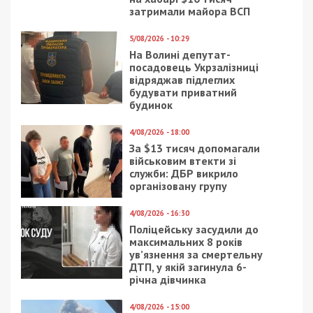
елка?
озере днепровского
парка: видео