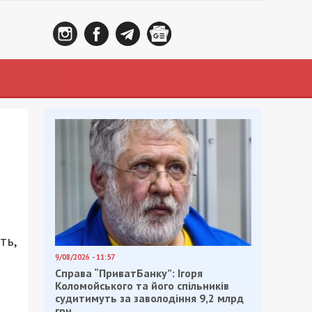
ть,
9/08/2026 - 11:57
Справа “ПриватБанку”: Ігоря
Коломойського та його спільників
судитимуть за заволодіння 9,2 млрд
грн