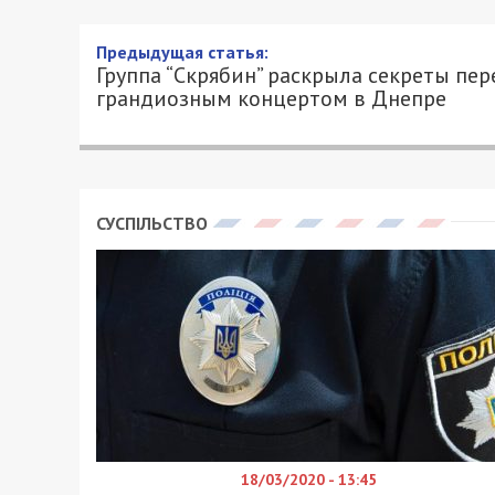
Группа “Скрябин” раскрыл
концертом в Днепре
26/01/2019 - 16:44
ЕКАТЕРИНА ОХОТНИК - СПЕЦИАЛЬНО ДЛ
26 января в Днепре в Дворце культур
группы «Скрябин» в сопровождении си
песни «Скрябин» («Старі фотографії», «
которые навсегда вошли в золотую кол
Особенностью станет исполнение эти
звучании. Солистом выступит Юркеш (Ю
лидер группы Yurcash, участник вокал
Украины. Корреспондент
49000.com.ua
руководителем группы “Скрябин”, а та
– Андрей Кузьменко погиб в автокатас
когда приезжаете в Днепр?