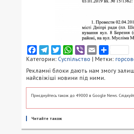
Facebook
Telegram
Twitter
WhatsApp
Viber
Email
Поділ
Категории:
Суспільство
| Метки:
горсов
Рекламні блоки дають нам змогу залиш
найсвіжіші новини під ними.
Приєднуйтесь також до 49000 в Google News. Слідкуйт
Читайте також