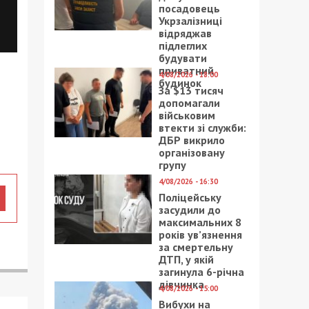
посадовець
Укрзалізниці
відряджав
підлеглих
будувати
приватний
4/08/2026 - 18:00
будинок
За $13 тисяч
допомагали
військовим
втекти зі служби:
ДБР викрило
організовану
групу
4/08/2026 - 16:30
Поліцейську
засудили до
максимальних 8
років ув’язнення
за смертельну
ДТП, у якій
загинула 6-річна
дівчинка
4/08/2026 - 15:00
Вибухи на