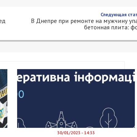
а секреты перед грандиозным
5
Я 49000.COM.UA
ы машиностроителей состоится большой концерт
мфонического оркестра. Днепрян ждут любимые
Мовчати», «Люди як кораблі», «Спи собі сама»),
лекцию украинского рока.
х композиций в новом симфоническом
рий Юрченко) — легенда украинской музыки 90-х
ьного телепроекта «Х-Фактор», заслуженный арти
перед концертом пообщалась с гитаристом и
кже другом Кузьмы – Алексеем Зволинским.
трофе на Днепропетровщине. Что вы чувствуете,