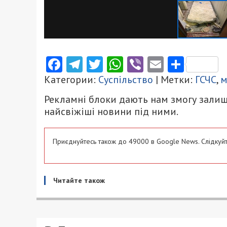
Facebook
Telegram
Twitter
WhatsApp
Viber
Email
Поділ
Категории:
Суспільство
| Метки:
ГСЧС
,
м
Рекламні блоки дають нам змогу залиш
найсвіжіші новини під ними.
Приєднуйтесь також до 49000 в Google News. Слідкуйт
Читайте також