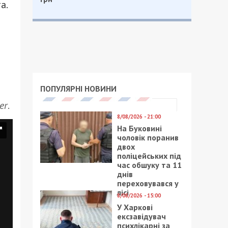
а.
ПОПУЛЯРНІ НОВИНИ
er
.
8/08/2026 - 21:00
На Буковині
чоловік поранив
двох
поліцейських під
час обшуку та 11
днів
переховувався у
лісі
8/08/2026 - 15:00
У Харкові
ексзавідувач
психлікарні за