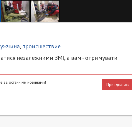
итися
ужчина
,
происшествие
атися незалежними ЗМІ, а вам - отримувати
е за останніми новинами!
Приєднатися