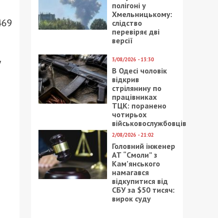
полігоні у
Хмельницькому:
469
слідство
перевіряє дві
версії
3/08/2026 - 13:30
у
В Одесі чоловік
відкрив
стрілянину по
працівниках
ТЦК: поранено
чотирьох
військовослужбовців
2/08/2026 - 21:02
Головний інженер
АТ “Смоли” з
Кам’янського
намагався
відкупитися від
СБУ за $50 тисяч:
вирок суду