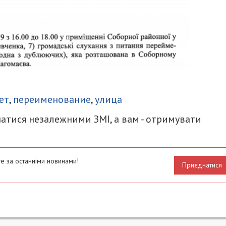
итися
ет
,
переименование
,
улица
атися незалежними ЗМІ, а вам - отримувати
е за останніми новинами!
Приєднатися