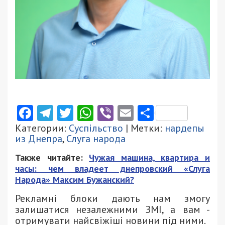
Facebook
Telegram
Twitter
WhatsApp
Viber
Email
Поділити
Категории:
Суспільство
| Метки:
нардепы
из Днепра
,
Слуга народа
Также читайте:
Чужая машина, квартира и
часы: чем владеет днепровский «Слуга
Народа» Максим Бужанский?
Рекламні блоки дають нам змогу
залишатися незалежними ЗМІ, а вам -
отримувати найсвіжіші новини під ними.