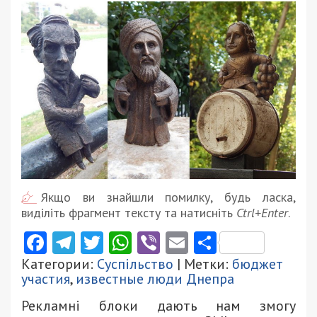
Якщо ви знайшли помилку, будь ласка,
виділіть фрагмент тексту та натисніть
Ctrl+Enter
.
Facebook
Telegram
Twitter
WhatsApp
Viber
Email
Поділити
Категории:
Суспільство
| Метки:
бюджет
участия
,
известные люди Днепра
Рекламні блоки дають нам змогу