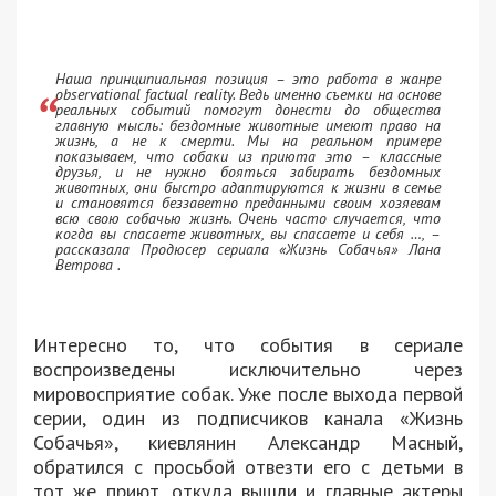
Наша принципиальная позиция – это работа в жанре
observational factual reality. Ведь именно съемки на основе
реальных событий помогут донести до общества
главную мысль: бездомные животные имеют право на
жизнь, а не к смерти. Мы на реальном примере
показываем, что собаки из приюта это – классные
друзья, и не нужно бояться забирать бездомных
животных, они быстро адаптируются к жизни в семье
и становятся беззаветно преданными своим хозяевам
всю свою собачью жизнь. Очень часто случается, что
когда вы спасаете животных, вы спасаете и себя …, –
рассказала Продюсер сериала «Жизнь Собачья» Лана
Ветрова .
Интересно то, что события в сериале
воспроизведены исключительно через
мировосприятие собак. Уже после выхода первой
серии, один из подписчиков канала «Жизнь
Собачья», киевлянин Александр Масный,
обратился с просьбой отвезти его с детьми в
тот же приют, откуда вышли и главные актеры