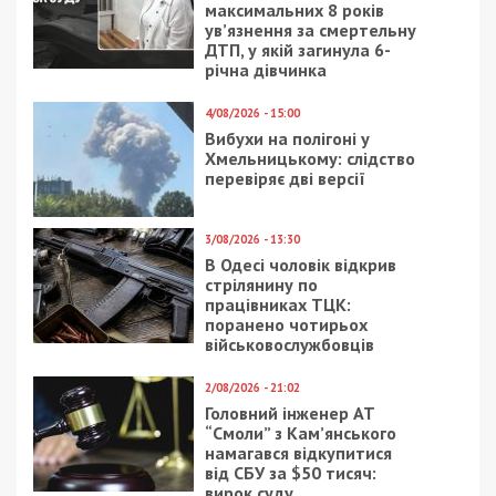
ремонті житла для ВПО
Следующая статья:
Директорка Обухівської
багатопрофільної лікарні та спільники
привласнювали гроші НСЗУ
СУСПІЛЬСТВО
23/03/2019 - 15:32
18/07/2022 - 11:05
В Днепре из-за
Алгоритм действий на
столкновения авто
случай угрозы
пострадала
обстрела –
пассажирка
видеоинструкция