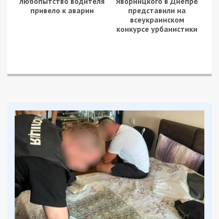
Слідство встановило, що в 2024 році
обвинувачений вийшов на зв’язок з
представником ФСБ через Telegram-канали, що
пропонували «швидкі заробітки». За завданням
ворога він розмістив шість прихованих
відеокамер поблизу залізничних станцій у
Синельниківському та Павлоградському районах.
Щоб залишатися непоміченим, агент маскував
камери під «шпаківні» на деревах. Для
безперебійної онлайн-трансляції він регулярно
змінював джерела живлення, забезпечуючи
ворога постійним доступом до відео. Крім того,
чоловік передавав координати місць
розташування військових автомобілів ЗСУ.
За свою діяльність він отримував «винагороду» у
криптовалюті.
Завдяки «відеопасткам», встановленим
зловмисником, російські військові відстежували
кількість, напрямки руху та вантажі військових