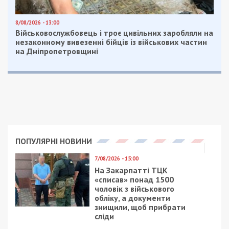
ешелонів. За допомогою цих даних росіяни
сподівалися виявити транзитні зупинки, щоб
завдати по них ракетні удари.
Працівники СБУ затримали зловмисника у грудні
2024 року. Під час обшуку в нього вилучили
смартфон з доказами зв’язків із російською
спецслужбою, а також демонтували встановлені
ним камери.
Суд визнав чоловіка винним у державній зраді,
вчиненій в умовах воєнного стану (ч. 2 ст. 111 КК
України), і засудив до 15 років ув’язнення. До
набуття вироком чинності він перебуватиме під
вартою.
Нагадаємо, раніше ми повідомляли про те, що
російський агент на Одещині отримав 15 років.
Facebook
Telegram
Twitter
WhatsApp
Viber
Email
Поділити
Категории:
Суспільство
| Метки:
вирок
,