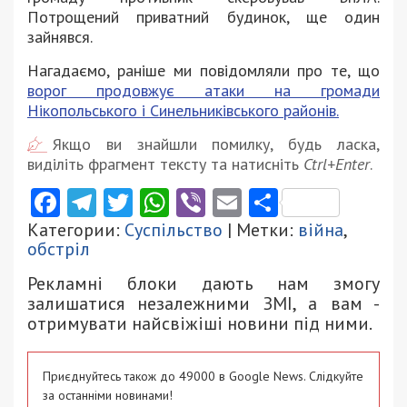
Потрощений приватний будинок, ще один
зайнявся.
Нагадаємо, раніше ми повідомляли про те, що
ворог продовжує атаки на громади
Нікопольського і Синельниківського районів.
Якщо ви знайшли помилку, будь ласка,
виділіть фрагмент тексту та натисніть
Ctrl+Enter
.
Facebook
Telegram
Twitter
WhatsApp
Viber
Email
Поділити
Категории:
Суспільство
| Метки:
війна
,
обстріл
Рекламні блоки дають нам змогу
залишатися незалежними ЗМІ, а вам -
отримувати найсвіжіші новини під ними.
Приєднуйтесь також до 49000 в Google News. Слідкуйте
за останніми новинами!