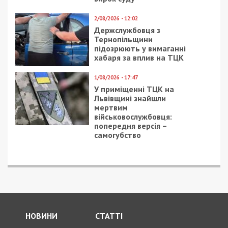
24/06/2018 - 17:13
3/06/2020 - 15:13
В Днепре
Реконструкцию улицы
любопытство водителя
Яворницкого в Днепре
привело к аварии
представили на
всеукраинском
конкурсе урбанистики