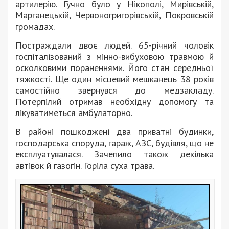
артилерію. Гучно було у Нікополі, Мирівській,
Марганецькій, Червоногригорівській, Покровській
громадах.
Постраждали двоє людей. 65-річний чоловік
госпіталізований з мінно-вибуховою травмою й
осколковими пораненнями. Його стан середньої
тяжкості. Ще один місцевий мешканець 38 років
самостійно звернувся до медзакладу.
Потерпілий отримав необхідну допомогу та
лікуватиметься амбулаторно.
В районі пошкоджені два приватні будинки,
господарська споруда, гараж, АЗС, будівля, що не
експлуатувалася. Зачепило також декілька
автівок й газогін. Горіла суха трава.