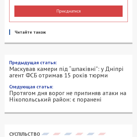
Приєднатися
Читайте також
Маскував камери під “шпаківні”: у
Дніпрі агент ФСБ отримав 15 років
тюрми
27/08/2025 - 15:40
ПЕТРО ЩУКІН - СПЕЦИАЛЬНО ДЛЯ
594
49000.COM.UA