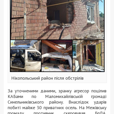
Нікопольський район після обстрілів
За уточненими даними, зранку агресор поцілив
КАБами по Маломихайлівській громаді
Синельниківського району. Внаслідок ударів
побиті майже 30 приватних осель. На Межівську
громаду противник скеровував БпЛА.