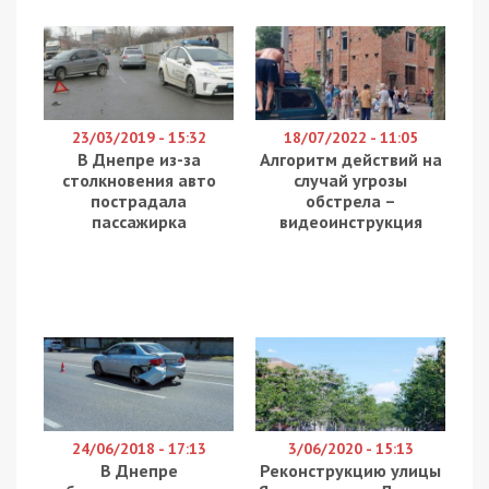
Суд у Дніпрі засудив до 15 років позбавлення волі
з конфіскацією майна 24-річного місцевого
мешканця. Чоловік, завербований російськими
спецслужбами, збирав і передавав їм дані про
переміщення ешелонів ЗСУ. Про це повідомляє
49000
з посиланням на Дніпропетровську обласну
військову прокуратуру та СБУ.