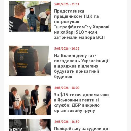
державна зрада
Рекламні блоки дають нам змогу
залишатися незалежними ЗМІ, а вам -
отримувати найсвіжіші новини під ними.
Приєднуйтесь також до 49000 в Google News. Слідкуйте
за останніми новинами!
Приєднатися
Читайте також
Предыдущая статья:
Керівник держпідприємства та директор
компанії підрядника розікрали гроші на