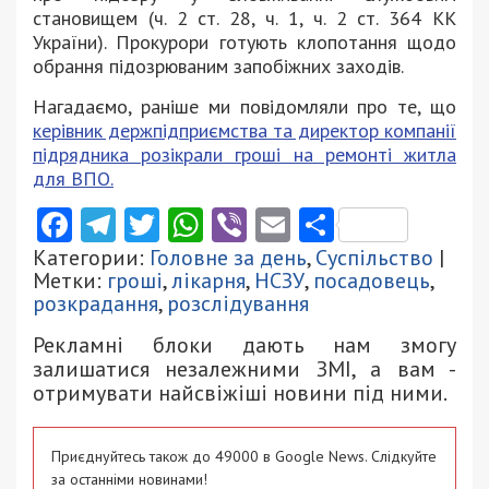
становищем (ч. 2 ст. 28, ч. 1, ч. 2 ст. 364 КК
України). Прокурори готують клопотання щодо
обрання підозрюваним запобіжних заходів.
Нагадаємо, раніше ми повідомляли про те, що
керівник держпідприємства та директор компанії
підрядника розікрали гроші на ремонті житла
для ВПО.
Facebook
Telegram
Twitter
WhatsApp
Viber
Email
Поділити
Категории:
Головне за день
,
Суспільство
|
Метки:
гроші
,
лікарня
,
НСЗУ
,
посадовець
,
розкрадання
,
розслідування
Рекламні блоки дають нам змогу
залишатися незалежними ЗМІ, а вам -
отримувати найсвіжіші новини під ними.
Приєднуйтесь також до 49000 в Google News. Слідкуйте
за останніми новинами!