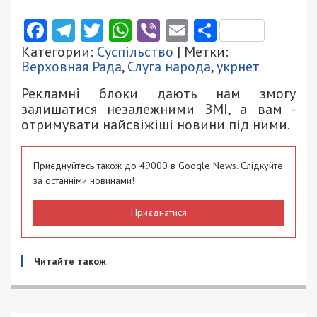
Facebook
Telegram
Twitter
WhatsApp
Viber
Email
Поділити
Категории:
Суспільство
| Метки:
Верховная Рада
,
Слуга народа
,
укрнет
Рекламні блоки дають нам змогу
залишатися незалежними ЗМІ, а вам -
отримувати найсвіжіші новини під ними.
Приєднуйтесь також до 49000 в Google News. Слідкуйте
за останніми новинами!
Приєднатися
Читайте також