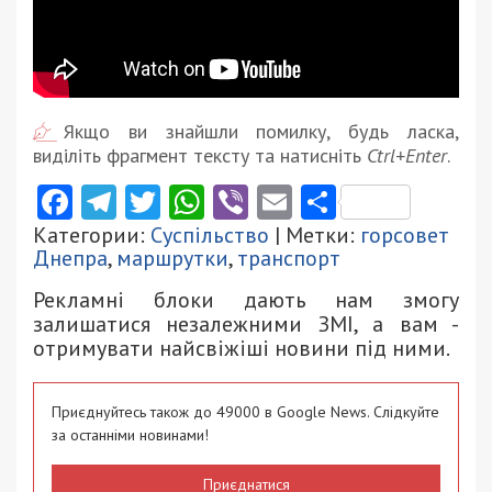
Якщо ви знайшли помилку, будь ласка,
виділіть фрагмент тексту та натисніть
Ctrl+Enter
.
Facebook
Telegram
Twitter
WhatsApp
Viber
Email
Поділити
Категории:
Суспільство
| Метки:
горсовет
Днепра
,
маршрутки
,
транспорт
Рекламні блоки дають нам змогу
залишатися незалежними ЗМІ, а вам -
отримувати найсвіжіші новини під ними.
Приєднуйтесь також до 49000 в Google News. Слідкуйте
за останніми новинами!
Приєднатися