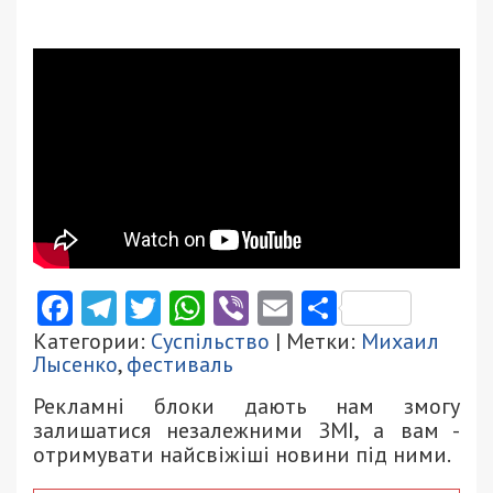
Facebook
Telegram
Twitter
WhatsApp
Viber
Email
Поділити
Категории:
Суспільство
| Метки:
Михаил
Лысенко
,
фестиваль
Рекламні блоки дають нам змогу
залишатися незалежними ЗМІ, а вам -
отримувати найсвіжіші новини під ними.