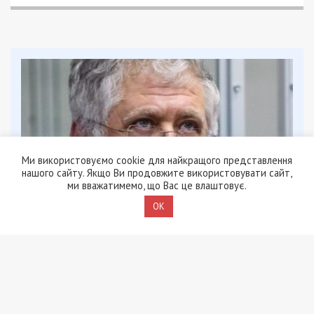
Ми використовуємо cookie для найкращого представлення
нашого сайту. Якщо Ви продовжите використовувати сайт,
ми вважатимемо, що Вас це влаштовує.
OK
9/08/2026 - 11:57
Справа “ПриватБанку”: Ігоря Коломойського та його
спільників судитимуть за заволодіння 9,2 млрд грн