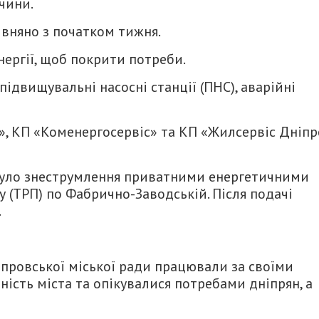
чини.
івняно з початком тижня.
ергії, щоб покрити потреби.
підвищувальні насосні станції (ПНС), аварійні
о», КП «Коменергосервіс» та КП «Жилсервіс Дніпр
 було знеструмлення приватними енергетичними
 (ТРП) по Фабрично-Заводській. Після подачі
.
провської міської ради працювали за своїми
ість міста та опікувалися потребами дніпрян, а