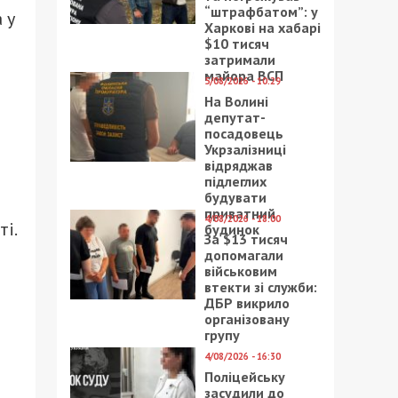
“штрафбатом”: у
 у
Харкові на хабарі
$10 тисяч
затримали
майора ВСП
5/08/2026 - 10:29
На Волині
депутат-
посадовець
Укрзалізниці
відряджав
підлеглих
будувати
приватний
4/08/2026 - 18:00
і.
будинок
За $13 тисяч
допомагали
військовим
втекти зі служби:
ДБР викрило
організовану
д
групу
4/08/2026 - 16:30
Поліцейську
засудили до