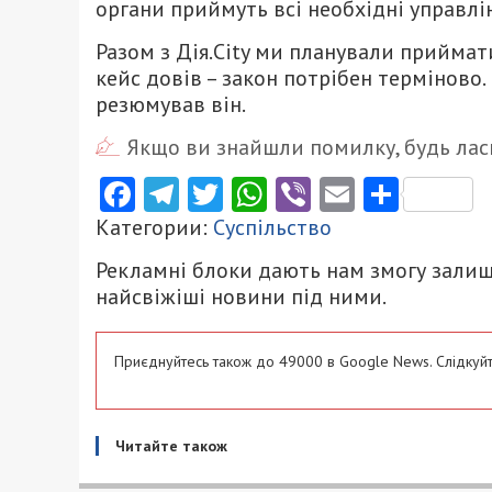
органи приймуть всі необхідні управлін
Разом з Дія.City ми планували приймат
кейс довів – закон потрібен терміново. Щ
резюмував він.
Якщо ви знайшли помилку, будь ласк
Facebook
Telegram
Twitter
WhatsApp
Viber
Email
Поділ
Категории:
Суспільство
Рекламні блоки дають нам змогу залиш
найсвіжіші новини під ними.
Приєднуйтесь також до 49000 в Google News. Слідкуйт
Читайте також