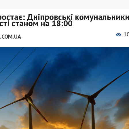
зростає: Дніпровські комунальник
сті станом на 18:00
1
.COM.UA