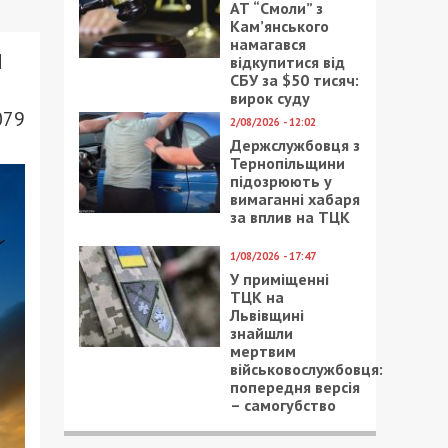
АТ “Смоли” з
Кам’янського
намагався
и
відкупитися від
СБУ за $50 тисяч:
вирок суду
079
2/08/2026 - 12:02
Держслужбовця з
Тернопільщини
підозрюють у
вимаганні хабаря
за вплив на ТЦК
1/08/2026 - 17:47
У приміщенні
ТЦК на
Львівщині
знайшли
мертвим
військовослужбовця:
попередня версія
– самогубство