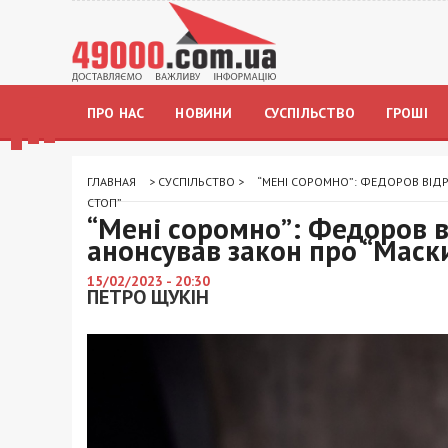
ПРО НАС
НОВИНИ
СУСПІЛЬСТВО
ГРОШІ
ГЛАВНАЯ
>
СУСПІЛЬСТВО
>
“МЕНІ СОРОМНО”: ФЕДОРОВ ВІДР
СТОП”
“Мені соромно”: Федоров в
анонсував закон про “Маск
15/02/2023 - 20:30
ПЕТРО ЩУКІН