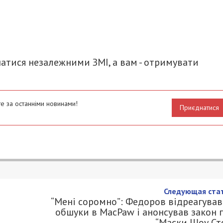
итися
атися незалежними ЗМІ, а вам - отримувати
е за останніми новинами!
Приєднатися
ості
1
.COM.UA