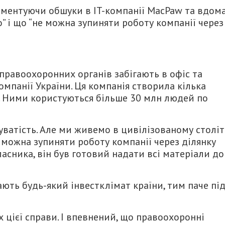
ментуючи обшуки в IT-компанії MacPaw та вдома
о” і що “не можна зупиняти роботу компанії через
правоохоронних органів забігають в офіс та
мпанії України. Ця компанія створила кілька
e. Ними користуються більше 30 млн людей по
ватість. Але ми живемо в цивілізованому столітт
можна зупиняти роботу компанії через ділянку
ласника, він був готовий надати всі матеріали до
ають будь-який інвестклімат країни, тим паче пі
 цієї справи. І впевнений, що правоохоронні