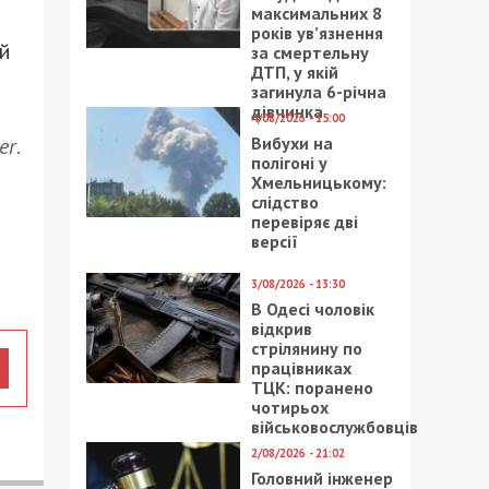
максимальних 8
років ув’язнення
ій
за смертельну
ДТП, у якій
загинула 6-річна
дівчинка
4/08/2026 - 15:00
Вибухи на
er
.
полігоні у
Хмельницькому:
слідство
перевіряє дві
версії
3/08/2026 - 13:30
В Одесі чоловік
відкрив
стрілянину по
працівниках
ТЦК: поранено
чотирьох
військовослужбовців
2/08/2026 - 21:02
Головний інженер