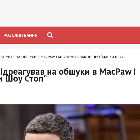
РОЗСЛІДУВАННЯ
ЕАГУВАВ НА ОБШУКИ В MACPAW І АНОНСУВАВ ЗАКОН ПРО “МАСКИ ШОУ
ідреагував на обшуки в MacPaw і
и Шоу Стоп”