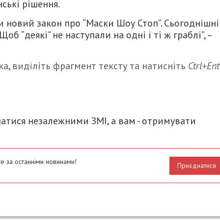
ські рішення.
и новий закон про “Маски Шоу Стоп”. Сьогоднішн
об “деякі” не наступали на одні і ті ж граблі”, –
а, виділіть фрагмент тексту та натисніть
Ctrl+Ent
итися
атися незалежними ЗМІ, а вам - отримувати
е за останніми новинами!
Приєднатися