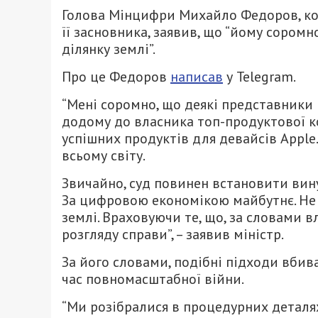
Голова Мінцифри Михайло Федоров, ко
її засновника, заявив, що “йому соромн
ділянку землі”.
Про це Федоров
написав
у Telegram.
“Мені соромно, що деякі представники 
додому до власника топ-продуктової ко
успішних продуктів для девайсів Appl
всьому світу.
Звичайно, суд повинен встановити вину
За цифровою економікою майбутнє. Не 
землі. Враховуючи те, що, за словами в
розгляду справи”, – заявив міністр.
За його словами, подібні підходи вбив
час повномасштабної війни.
“Ми розібралися в процедурних деталях