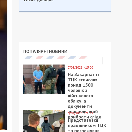
ПОПУЛЯРНІ НОВИНИ
7/08/2026 - 15:00
На Закарпатті
ТЦК «списав»
понад 1500
чоловік з
військового
обліку, а
документи
знищили, щоб
5/08/2026 - 21:31
прибрати сліди
Представився
працівником ТЦК
та погрожував