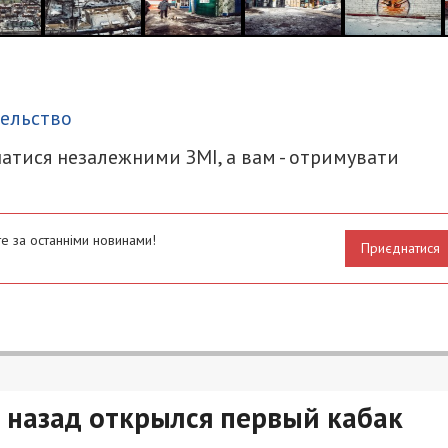
итися
ельство
атися незалежними ЗМІ, а вам - отримувати
е за останніми новинами!
Приєднатися
т назад открылся первый кабак