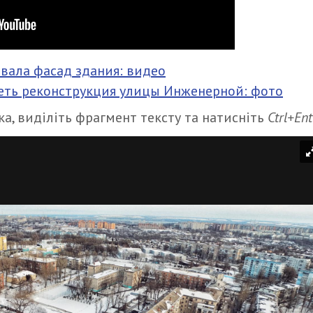
вала фасад здания: видео
деть реконструкция улицы Инженерной: фото
а, виділіть фрагмент тексту та натисніть
Ctrl+Ent