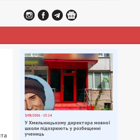
5/08/2026 - 13:24
У Хмельницькому директора мовної
школи підозрюють у розбещенні
учениць
нта