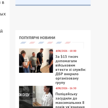
 в
ных
ой
ПОПУЛЯРНІ НОВИНИ
4/08/2026 - 18:00
За $13 тисяч
допомагали
військовим
втекти зі служби:
ДБР викрило
організовану
групу
4/08/2026 - 16:30
Поліцейську
засудили до
максимальних 8
років ув’язнення