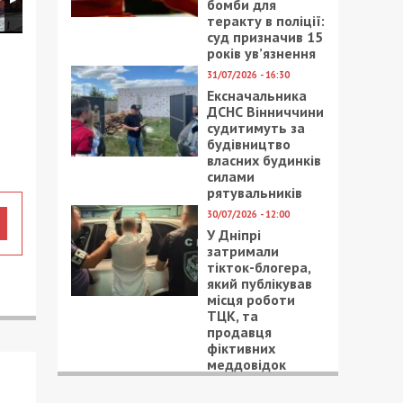
бомби для
теракту в поліції:
суд призначив 15
років ув’язнення
31/07/2026 - 16:30
Ексначальника
ДСНС Вінниччини
судитимуть за
будівництво
власних будинків
силами
рятувальників
30/07/2026 - 12:00
У Дніпрі
затримали
тікток-блогера,
який публікував
місця роботи
ТЦК, та
продавця
фіктивних
меддовідок