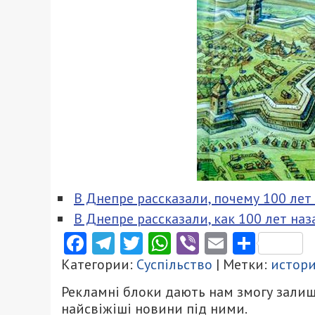
В Днепре рассказали, почему 100 ле
В Днепре рассказали, как 100 лет на
Facebook
Telegram
Twitter
WhatsApp
Viber
Email
Поділ
Категории:
Суспільство
| Метки:
истор
Рекламні блоки дають нам змогу залиш
найсвіжіші новини під ними.