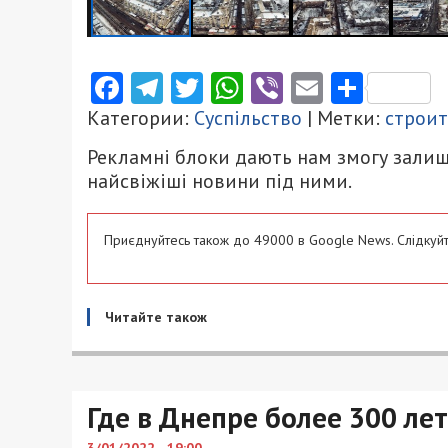
Facebook
Telegram
Twitter
WhatsApp
Viber
Email
Поділ
Категории:
Суспільство
| Метки:
строит
Рекламні блоки дають нам змогу залиш
найсвіжіші новини під ними.
Приєднуйтесь також до 49000 в Google News. Слідкуйт
Читайте також
Где в Днепре более 300 ле