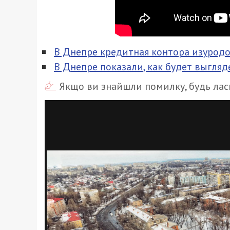
В Днепре кредитная контора изуродо
В Днепре показали, как будет выгля
Якщо ви знайшли помилку, будь ласк