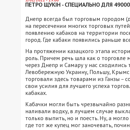
3/01/2022 - 19:00
ПЕТРО ЩУКІН - СПЕЦИАЛЬНО ДЛЯ 49000
Днепр всегда был торговым городом (д
на пересечении многих торговых путей
появлению кабаков на территории пос
город. Где кабаки появились раньше вс
На протяжении казацкого этапа истор
роль. Причем речь шла как о торговле 
через Днепр и Самару у нас сходились 
Левобережную Украину, Польшу, Крымск
торговали здесь товарами из Ганзы – 
свои усилия для лучшего успеха торгов
кабаках.
Кабачки могли быть чрезвычайно разны
наливали водку, в лучшем случае выкла
только выпить, но и поесть. Ну, а могло
где тот же купец мог заночевать, почин