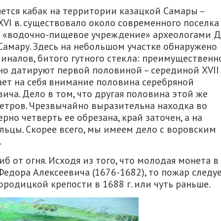
ется кабак на территории казацкой Самары –
XVI в. существовало около современного поселка
то «водочно-пищевое учреждение» археологами 
Самару. Здесь на небольшом участке обнаружено
иналов, битого гутного стекла: преимущественн
но датируют первой половиной – серединой XVII 
ет на себя внимание половина серебряной
ча. Дело в том, что другая половина этой же
етров. Чрезвычайно выразительна находка во
но четверть ее обрезана, край заточен, а на
ьцы. Скорее всего, мы имеем дело с воровским
.
иб от огня. Исходя из того, что молодая монета в
 Федора Алексеевича (1676-1682), то пожар следу
родицкой крепости в 1688 г. или чуть раньше.