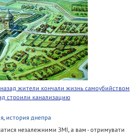
т назад жители кончали жизнь самоубийством
зад строили канализацию
итися
ия
,
история днепра
атися незалежними ЗМІ, а вам - отримувати