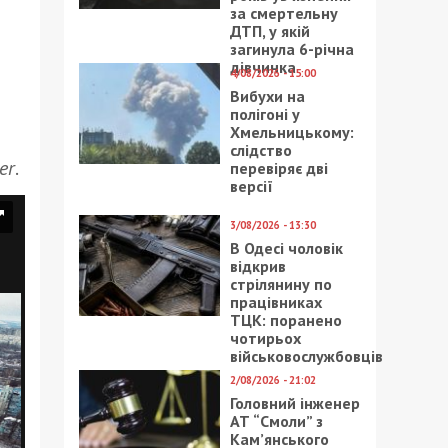
за смертельну
ДТП, у якій
загинула 6-річна
дівчинка
4/08/2026 - 15:00
Вибухи на
полігоні у
Хмельницькому:
слідство
er
.
перевіряє дві
версії
3/08/2026 - 13:30
В Одесі чоловік
відкрив
стрілянину по
працівниках
ТЦК: поранено
чотирьох
військовослужбовців
2/08/2026 - 21:02
Головний інженер
АТ “Смоли” з
Кам’янського