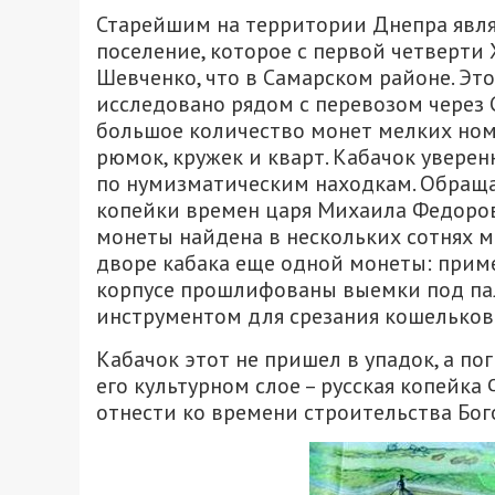
Старейшим на территории Днепра явля
поселение, которое с первой четверти 
Шевченко, что в Самарском районе. Э
исследовано рядом с перевозом через 
большое количество монет мелких ном
рюмок, кружек и кварт. Кабачок уверен
по нумизматическим находкам. Обраща
копейки времен царя Михаила Федорови
монеты найдена в нескольких сотнях м
дворе кабака еще одной монеты: пример
корпусе прошлифованы выемки под пал
инструментом для срезания кошельков
Кабачок этот не пришел в упадок, а пог
его культурном слое – русская копейка
отнести ко времени строительства Бого