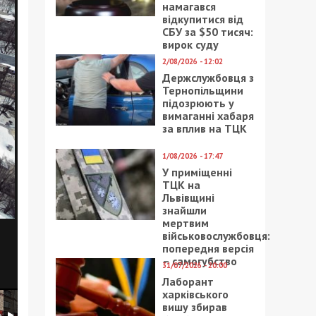
намагався
відкупитися від
СБУ за $50 тисяч:
вирок суду
2/08/2026 - 12:02
Держслужбовця з
Тернопільщини
підозрюють у
вимаганні хабаря
за вплив на ТЦК
1/08/2026 - 17:47
У приміщенні
ТЦК на
Львівщині
знайшли
мертвим
військовослужбовця:
попередня версія
– самогубство
31/07/2026 - 20:00
Лаборант
харківського
вишу збирав