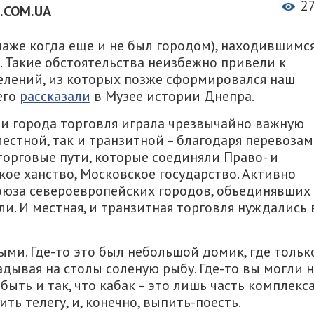
2
.COM.UA
аже когда еще и не был городом), находившимс
. Такие обстоятельства неизбежно привели к
елений, из которых позже сформировался наш
его
рассказали
в Музее истории Днепра.
ии города торговля играла чрезвычайно важную
местной, так и транзитной – благодаря перевозам
торговые пути, которые соединяли Право- и
ое ханство, Московское государство. Активно
союза североевропейских городов, объединявших
ли. И местная, и транзитная торговля нуждались 
ми. Где-то это был небольшой домик, где тольк
дывая на столы соленую рыбу. Где-то вы могли 
 быть и так, что кабак – это лишь часть комплекса
ить телегу, и, конечно, выпить-поесть.