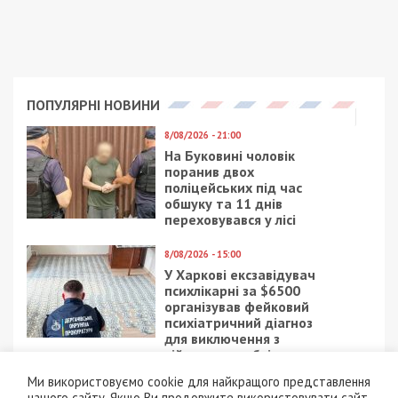
ПОПУЛЯРНІ НОВИНИ
8/08/2026 - 21:00
На Буковині чоловік
поранив двох
поліцейських під час
обшуку та 11 днів
переховувався у лісі
8/08/2026 - 15:00
У Харкові ексзавідувач
психлікарні за $6500
організував фейковий
психіатричний діагноз
для виключення з
військового обліку
Ми використовуємо cookie для найкращого представлення
7/08/2026 - 15:00
нашого сайту. Якщо Ви продовжите використовувати сайт,