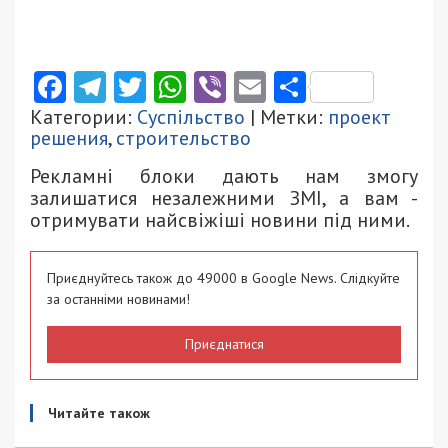
Facebook
Telegram
Twitter
WhatsApp
Viber
Email
Поділити
Категории:
Суспільство
| Метки:
проект
решения
,
строительство
Рекламні блоки дають нам змогу
залишатися незалежними ЗМІ, а вам -
отримувати найсвіжіші новини під ними.
Приєднуйтесь також до 49000 в Google News. Слідкуйте
за останніми новинами!
Приєднатися
Читайте також