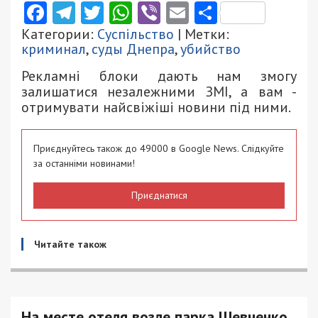
Facebook
Telegram
Twitter
WhatsApp
Viber
Email
Поділити
Категории:
Суспільство
| Метки:
криминал
,
суды Днепра
,
убийство
Рекламні блоки дають нам змогу
залишатися незалежними ЗМІ, а вам -
отримувати найсвіжіші новини під ними.
Приєднуйтесь також до 49000 в Google News. Слідкуйте
за останніми новинами!
Приєднатися
Читайте також
На месте отеля возле парка Шевченко