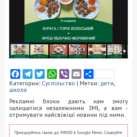
Facebook
Telegram
Twitter
WhatsApp
Viber
Email
Поділити
Категории:
Суспільство
| Метки:
дети
,
школа
Рекламні блоки дають нам змогу
залишатися незалежними ЗМІ, а вам -
отримувати найсвіжіші новини під ними.
Приєднуйтесь також до 49000 в Google News. Слідкуйте