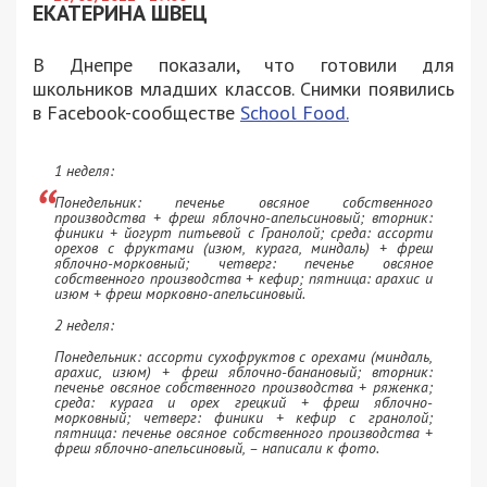
ЕКАТЕРИНА ШВЕЦ
В Днепре показали, что готовили для
школьников младших классов. Снимки появились
в Facebook-сообществе
School Food.
1 неделя:
Понедельник: печенье овсяное собственного
производства + фреш яблочно-апельсиновый; вторник:
финики + йогурт питьевой с Гранолой; среда: ассорти
орехов с фруктами (изюм, курага, миндаль) + фреш
яблочно-морковный; четверг: печенье овсяное
собственного производства + кефир; пятница: арахис и
изюм + фреш морковно-апельсиновый.
2 неделя:
Понедельник: ассорти сухофруктов с орехами (миндаль,
арахис, изюм) + фреш яблочно-банановый; вторник:
печенье овсяное собственного производства + ряженка;
среда: курага и орех грецкий + фреш яблочно-
морковный; четверг: финики + кефир с гранолой;
пятница: печенье овсяное собственного производства +
фреш яблочно-апельсиновый, – написали к фото.