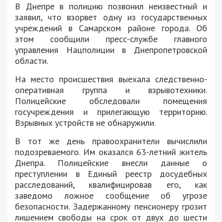
В Днепре в полицию позвонил неизвестный и
заявил, что взорвет одну из государственных
учреждений в Самарском районе города. Об
этом сообщили пресс-службе главного
управления Нацполиции в Днепропетровской
области.
На место происшествия выехала следственно-
оперативная группа и взрывотехники.
Полицейские обследовали помещения
госучреждения и прилегающую территорию.
Взрывных устройств не обнаружили.
В тот же день правоохранители вычислили
подозреваемого. Им оказался 63-летний житель
Днепра. Полицейские внесли данные о
преступлении в Единый реестр досудебных
расследований, квалифицировав его, как
заведомо ложное сообщение об угрозе
безопасности. Задержанному пенсионеру грозит
лишением свободы на срок от двух до шести