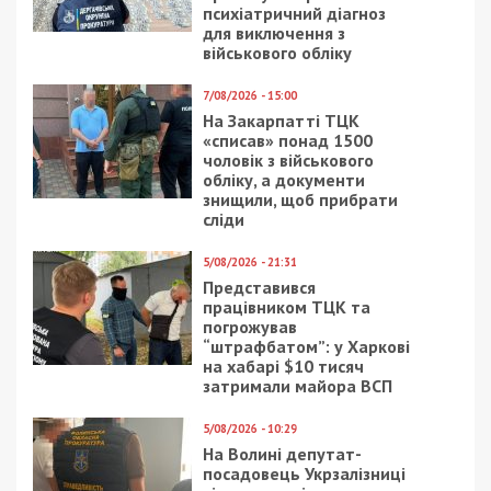
психіатричний діагноз
для виключення з
військового обліку
7/08/2026 - 15:00
На Закарпатті ТЦК
«списав» понад 1500
чоловік з військового
обліку, а документи
знищили, щоб прибрати
сліди
5/08/2026 - 21:31
Представився
працівником ТЦК та
погрожував
“штрафбатом”: у Харкові
на хабарі $10 тисяч
затримали майора ВСП
5/08/2026 - 10:29
На Волині депутат-
посадовець Укрзалізниці