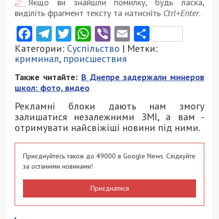
Якщо ви знайшли помилку, будь ласка,
виділіть фрагмент тексту та натисніть
Ctrl+Enter
.
Facebook
Telegram
Twitter
WhatsApp
Viber
Email
Поділити
Категории:
Суспільство
| Метки:
криминал
,
происшествия
Также читайте:
В Днепре задержали минеров
школ: фото, видео
Рекламні блоки дають нам змогу
залишатися незалежними ЗМІ, а вам -
отримувати найсвіжіші новини під ними.
Приєднуйтесь також до 49000 в Google News. Слідкуйте
за останніми новинами!
Приєднатися