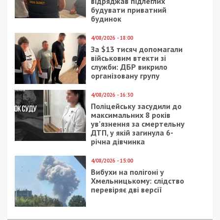
відряджав підлеглих
будувати приватний
будинок
4/08/2026 - 18:00
За $13 тисяч допомагали
військовим втекти зі
служби: ДБР викрило
організовану групу
4/08/2026 - 16:30
Поліцейську засудили до
максимальних 8 років
ув’язнення за смертельну
ДТП, у якій загинула 6-
річна дівчинка
4/08/2026 - 15:00
Вибухи на полігоні у
Хмельницькому: слідство
перевіряє дві версії