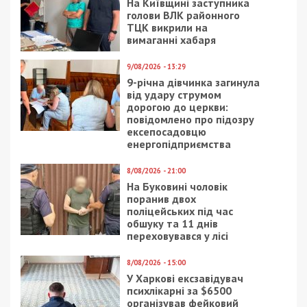
На Київщині заступника
голови ВЛК районного
ТЦК викрили на
вимаганні хабаря
9/08/2026 - 13:29
9-річна дівчинка загинула
від удару струмом
дорогою до церкви:
повідомлено про підозру
ексепосадовцю
енергопідприємства
8/08/2026 - 21:00
На Буковині чоловік
поранив двох
поліцейських під час
обшуку та 11 днів
переховувався у лісі
8/08/2026 - 15:00
У Харкові ексзавідувач
психлікарні за $6500
організував фейковий