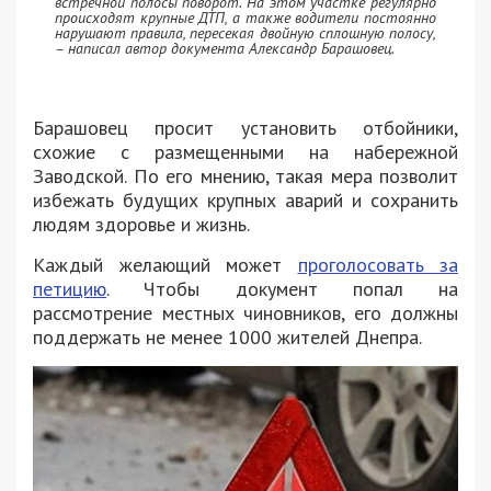
встречной полосы поворот. На этом участке регулярно
происходят крупные ДТП, а также водители постоянно
нарушают правила, пересекая двойную сплошную полосу,
– написал автор документа Александр Барашовец.
Барашовец просит установить отбойники,
схожие с размещенными на набережной
Заводской. По его мнению, такая мера позволит
избежать будущих крупных аварий и сохранить
людям здоровье и жизнь.
Каждый желающий может
проголосовать за
петицию
. Чтобы документ попал на
рассмотрение местных чиновников, его должны
поддержать не менее 1000 жителей Днепра.