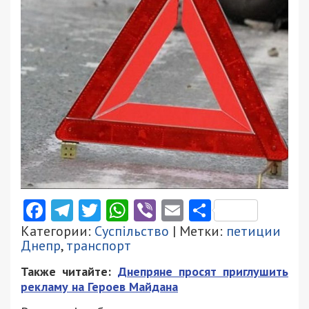
Facebook
Telegram
Twitter
WhatsApp
Viber
Email
Поділити
Категории:
Суспільство
| Метки:
петиции
Днепр
,
транспорт
Также читайте:
Днепряне просят приглушить
рекламу на Героев Майдана