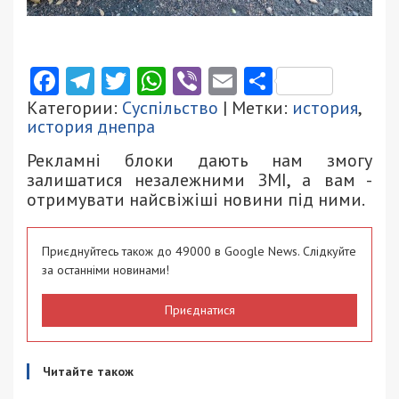
Facebook
Telegram
Twitter
WhatsApp
Viber
Email
Поділити
Категории:
Суспільство
| Метки:
история
,
история днепра
Рекламні блоки дають нам змогу
залишатися незалежними ЗМІ, а вам -
отримувати найсвіжіші новини під ними.
Приєднуйтесь також до 49000 в Google News. Слідкуйте
за останніми новинами!
Приєднатися
Читайте також