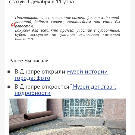
статуи 4 декабря в 11 утра.
Приглашаются все желающие помочь физической силой,
лопатой, добрым словом, глинтвейном или хотя бы
репостом.
Бонусом для всех, кто примет участие в субботнике,
будет экскурсия по уличной экспозиции каменной
пластики.
Ранее мы писали:
В Днепре открыли
музей истории
города: фото
В Днепре откроется “
Музей детства”:
подробности