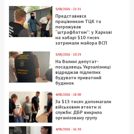
5/08/2026 - 21:31
Представився
працівником ТЦК та
погрожував
“штрафбатом”: у Харкові
на хабарі $10 тисяч
затримали майора ВСП
5/08/2026 - 10:29
На Волині депутат-
посадовець Укрзалізниці
відряджав підлеглих
будувати приватний
будинок
4/08/2026 - 18:00
За $13 тисяч допомагали
військовим втекти зі
служби: ДБР викрило
організовану групу
4/08/2026 - 16:30