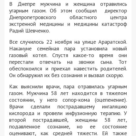
В Днепре мужчина и женщина отравились
угарным газом. Об этом сообщил директор
Днепропетровского областного центра
экстренной медицины и медицины катастроф
Радий Шевченко.
Все случилось 22 ноября на улице Араратской.
Накануне семейная пара установила новый
газовый котел. Спустя какое-то время они
перестали отвечать на звонки сына. Тот
обеспокоился и приехал навестить родителей.
Он обнаружил их без сознания и вызвал скорую.
Как выяснили врачи, пара отравилась угарным
газом. Мужчина 58 лет находится в тяжелом
состоянии, у него сопор-кома (оцепенение).
Врачи сделали пострадавшему ингаляцию
кислорода и провели инфузионную терапию. У
второй пострадавшей, женщины 58 лет,
подавленное сознание, но ее состояние
оценивают, как средней тяжести. Ей также