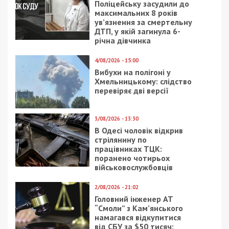
Поліцейську засудили до
максимальних 8 років
ув’язнення за смертельну
ДТП, у якій загинула 6-
річна дівчинка
4/08/2026 - 15:00
Вибухи на полігоні у
Хмельницькому: слідство
перевіряє дві версії
3/08/2026 - 13:30
В Одесі чоловік відкрив
стрілянину по
працівниках ТЦК:
поранено чотирьох
військовослужбовців
2/08/2026 - 21:02
Головний інженер АТ
“Смоли” з Кам’янського
намагався відкупитися
від СБУ за $50 тисяч: