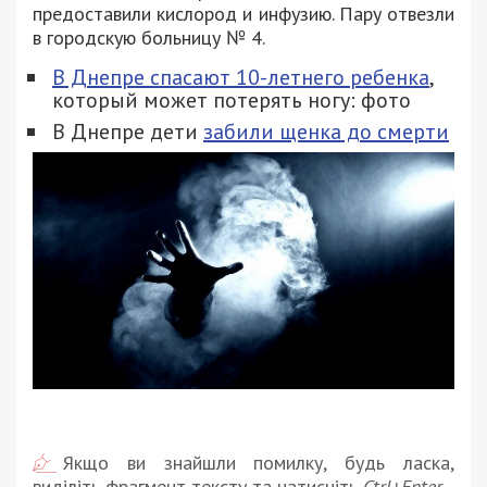
предоставили кислород и инфузию. Пару отвезли
в городскую больницу № 4.
В Днепре спасают 10-летнего ребенка
,
который может потерять ногу: фото
В Днепре дети
забили щенка до смерти
Якщо ви знайшли помилку, будь ласка,
виділіть фрагмент тексту та натисніть
Ctrl+Enter
.