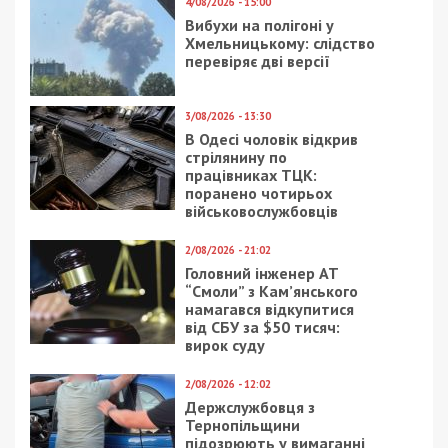
Предыдущая статья:
«Днепрводоканал» отказался чистить
канализацию на жилмассиве Клочко
после огласки в СМИ
Следующая статья:
Днепряне смогут “крикнуть” о важных
проблемах на билбордах и ситилайтах
СУСПІЛЬСТВО