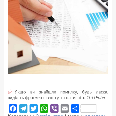
Якщо ви знайшли помилку, будь ласка,
виділіть фрагмент тексту та натисніть
Ctrl+Enter
.
Facebook
Telegram
Twitter
WhatsApp
Viber
Email
Поділити