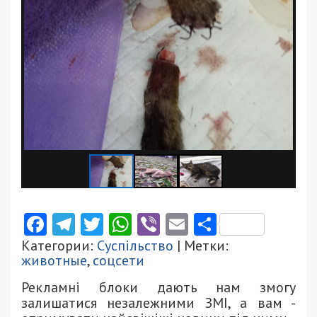
Facebook
Telegram
Twitter
WhatsApp
Viber
Email
Поділити
Категории:
Суспільство
| Метки:
животные
,
соцсети
Рекламні блоки дають нам змогу
залишатися незалежними ЗМІ, а вам -