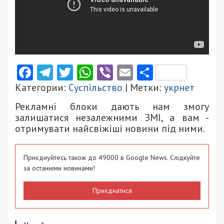
Facebook
Telegram
Twitter
WhatsApp
Viber
Email
Поділити
Категории:
Суспільство
| Метки:
укрнет
Рекламні блоки дають нам змогу
залишатися незалежними ЗМІ, а вам -
отримувати найсвіжіші новини під ними.
Приєднуйтесь також до 49000 в Google News. Слідкуйте
за останніми новинами!
Приєднатися