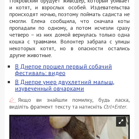
Покровский орудует живодер, который убивает
и котят, и взрослых особей. Издевательства
происходят ночью, поэтому поймать садиста не
смогли. Елена сообщила, что сначала коты
пропадали по одному, а потом исчезли сразу
четверо – из них домой вернулась только одна
кошка с травмами. Волонтер забрала с улицы
некоторых котят, но в опасности остались
другие животные.
В Днепре прошел первый собачий
фестиваль: видео
В Днепре умер двухлетний малыш,
изувеченный овчарками
Якщо ви знайшли помилку, будь ласка,
виділіть фрагмент тексту та натисніть
Ctrl+Enter
.