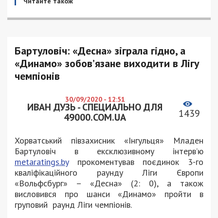
Читайте також
Бартуловіч: «Десна» зіграла гідно, а
«Динамо» зобов’язане виходити в Лігу
чемпіонів
30/09/2020 - 12:51
ИВАН ДУЗЬ - СПЕЦИАЛЬНО ДЛЯ
1439
49000.COM.UA
Хорватський півзахисник «Інгульця» Младен
Бартуловіч в ексклюзивному інтерв’ю
metaratings.by
прокоментував поєдинок 3-го
кваліфікаційного раунду Ліги Європи
«Вольфсбург» – «Десна» (2: 0), а також
висловився про шанси «Динамо» пройти в
груповий раунд Ліги чемпіонів.