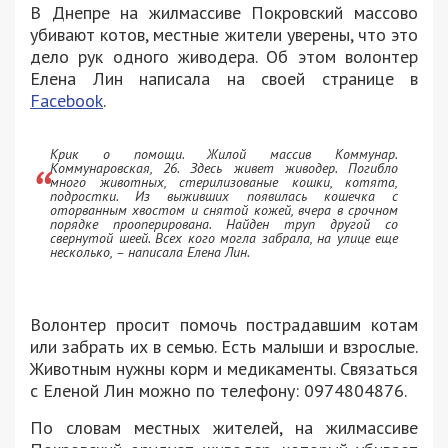
В Днепре на жилмассиве Покровский массово
убивают котов, местные жители уверены, что это
дело рук одного живодера. Об этом волонтер
Елена Лин написала на своей странице в
Facebook
.
Крик о помощи. Жилой массив Коммунар.
Коммунаровская, 26. Здесь живет живодер. Погибло
много животных, стерилизованые кошки, котята,
подростки. Из выживших появилась кошечка с
оторванным хвостом и снятой кожей, вчера в срочном
порядке прооперирована. Найден труп другой со
свернутой шеей. Всех кого могла забрала, на улице еще
несколько, – написала Елена Лин.
Волонтер просит помочь пострадавшим котам
или забрать их в семью. Есть малыши и взрослые.
Животным нужны корм и медикаменты. Связаться
с Еленой Лин можно по телефону: 0974804876.
По словам местных жителей, на жилмассиве