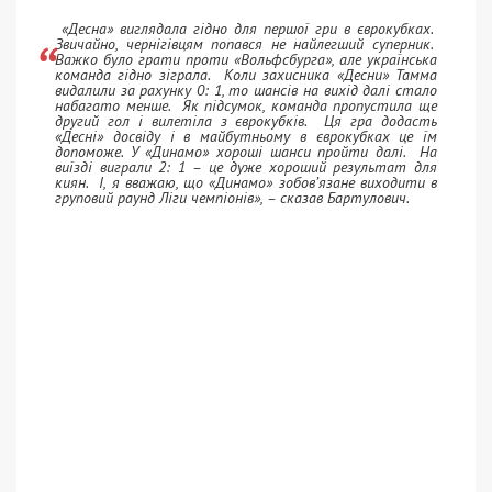
«Десна» виглядала гідно для першої гри в єврокубках.
Звичайно, чернігівцям попався не найлегший суперник.
Важко було грати проти «Вольфсбурга», але українська
команда гідно зіграла. Коли захисника «Десни» Тамма
видалили за рахунку 0: 1, то шансів на вихід далі стало
набагато менше. Як підсумок, команда пропустила ще
другий гол і вилетіла з єврокубків. Ця гра додасть
«Десні» досвіду і в майбутньому в єврокубках це їм
допоможе.
У «Динамо» хороші шанси пройти далі. На
виїзді виграли 2: 1 – це дуже хороший результат для
киян. І, я вважаю, що «Динамо» зобов’язане виходити в
груповий раунд Ліги чемпіонів»
, – сказав Бартулович.