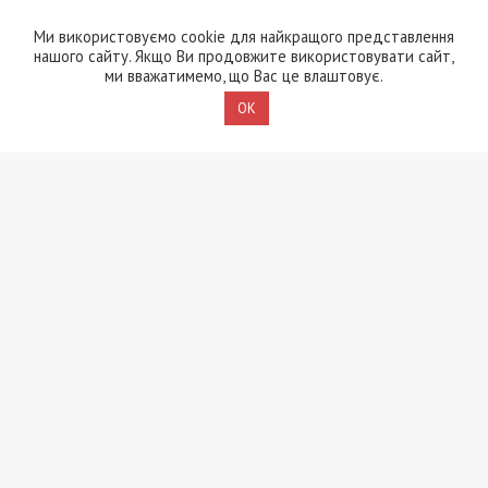
ув’язнення за смертельну
ДТП, у якій загинула 6-
Ми використовуємо cookie для найкращого представлення
річна дівчинка
нашого сайту. Якщо Ви продовжите використовувати сайт,
ми вважатимемо, що Вас це влаштовує.
4/08/2026 - 15:00
OK
Вибухи на полігоні у
Хмельницькому: слідство
перевіряє дві версії
3/08/2026 - 13:30
В Одесі чоловік відкрив
стрілянину по
працівниках ТЦК:
поранено чотирьох
військовослужбовців
2/08/2026 - 21:02
Головний інженер АТ
“Смоли” з Кам’янського
намагався відкупитися
від СБУ за $50 тисяч:
вирок суду