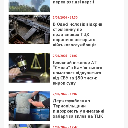
Именно этим мотивировали свой протест
активисты “С14”.
Мы подошли к директору и попросили убрать картины,
противоречащие закону. Она отказалась, мы вызвали
полицию. Со своей стороны они вызвали частную
охранную фирму “Крок”. Я буду писать заявление о
нарушении закона. Будем описывать картины, пусть их
либо снимают, либо закрывают отель и не