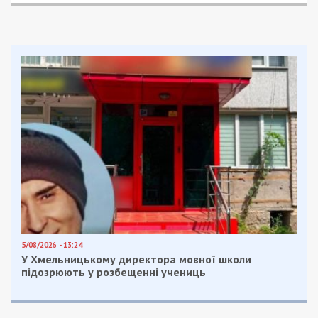
Причина тому – развешенные по всему отелю
портреты советских диктаторов Иосифа
Сталина и Владимира Ленина. Согласно закону о
“Об осуждении коммунистического и национал-
социалистической (нацистского) тоталитарных
режимов” публичная демонстрация атрибутики и
людей, которые были символами этих идеологий,
запрещена.