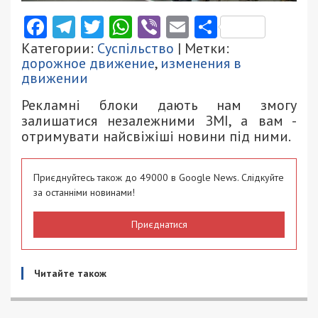
Facebook
Telegram
Twitter
WhatsApp
Viber
Email
Поділити
Категории:
Суспільство
| Метки:
дорожное движение
,
изменения в
движении
Рекламні блоки дають нам змогу
залишатися незалежними ЗМІ, а вам -
отримувати найсвіжіші новини під ними.
Приєднуйтесь також до 49000 в Google News. Слідкуйте
за останніми новинами!
Приєднатися
Читайте також