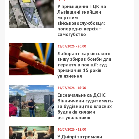
демонстрируют их публично, – рассказал активист
“С14” Кирилл Дороленко.
Администрация отеля заявляет, что картины из
частной коллекции, их развесил владелец отеля.
Нарушением закона это не считают. Визит
активистов “С14” крайне напугал работников, так
как протестующие были в балаклавах. Директор
“Академии” в сердцах даже назвала их
“агентами ФСБ”. В отель приехала следственно-
оперативная группа днепровской полиции,
которая и будет разбираться в ситуации.