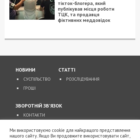
Facebook
Telegram
Twitter
WhatsApp
Viber
Email
Поділити
Категории:
Головне за день
,
Суспільство
|
Метки:
декоммунизация
,
с14
Рекламні блоки дають нам змогу
залишатися незалежними ЗМІ, а вам -
отримувати найсвіжіші новини під ними.
Приєднуйтесь також до 49000 в Google News. Слідкуйте
за останніми новинами!
Ми використовуємо cookie для найкращого представлення
нашого сайту. Якщо Ви продовжите використовувати сайт,
Приєднатися