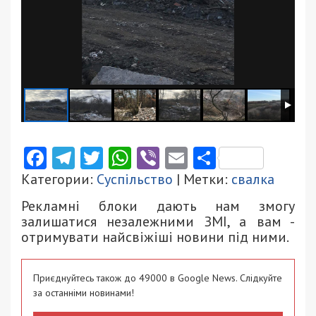
Facebook
Telegram
Twitter
WhatsApp
Viber
Email
Поділити
Категории:
Суспільство
| Метки:
свалка
Рекламні блоки дають нам змогу
залишатися незалежними ЗМІ, а вам -
отримувати найсвіжіші новини під ними.
Приєднуйтесь також до 49000 в Google News. Слідкуйте
за останніми новинами!