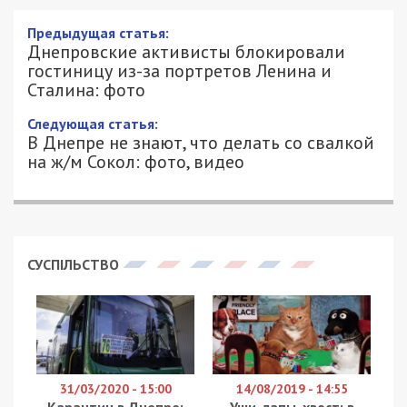
Днепровские активисты блокировали
гостиницу из-за портретов Ленина и
Сталина: фото
14/11/2018 - 18:00
АЛЕКСЕЙ ВАЛЕНКО - СПЕЦИАЛЬНО
3059
ДЛЯ 49000.COM.UA
Активисты организации “С14” заблокировали
гостиницу “Академия”, что на проспекте
Яворницкого, 20. Около 10-15 человек
разместились на первом этаже здания и вызвали
полицию.