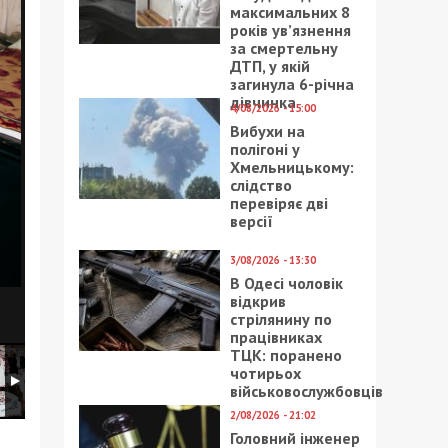
максимальних 8
років ув’язнення
за смертельну
ДТП, у якій
загинула 6-річна
дівчинка
4/08/2026 - 15:00
Вибухи на
полігоні у
Хмельницькому:
слідство
перевіряє дві
версії
3/08/2026 - 13:30
В Одесі чоловік
відкрив
стрілянину по
працівниках
ТЦК: поранено
чотирьох
військовослужбовців
2/08/2026 - 21:02
Головний інженер