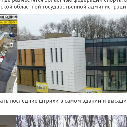
ской областной государственной администраци
лать последние штрихи в самом здании и высади