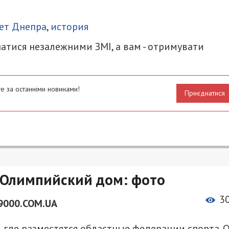
итися
ет Днепра
,
история
атися незалежними ЗМІ, а вам - отримувати
е за останніми новинами!
Приєднатися
я Олимпийский дом: фото
3
9000.COM.UA
где разместятся областные федерации спорта. 