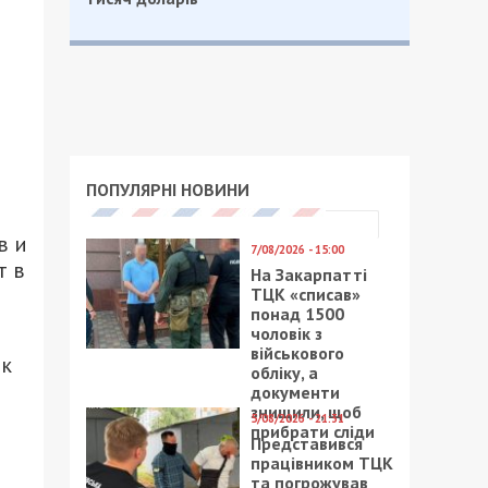
ПОПУЛЯРНІ НОВИНИ
в и
7/08/2026 - 15:00
т в
На Закарпатті
ТЦК «списав»
понад 1500
чоловік з
військового
юк
обліку, а
документи
знищили, щоб
5/08/2026 - 21:31
прибрати сліди
Представився
працівником ТЦК
та погрожував