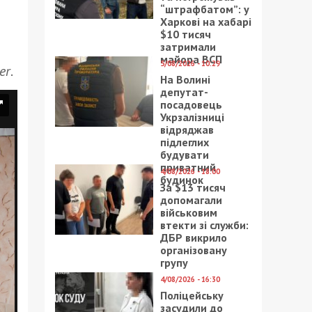
“штрафбатом”: у
Харкові на хабарі
$10 тисяч
затримали
майора ВСП
5/08/2026 - 10:29
er
.
На Волині
депутат-
посадовець
Укрзалізниці
відряджав
підлеглих
будувати
приватний
4/08/2026 - 18:00
будинок
За $13 тисяч
допомагали
військовим
втекти зі служби:
ДБР викрило
організовану
групу
4/08/2026 - 16:30
Поліцейську
засудили до