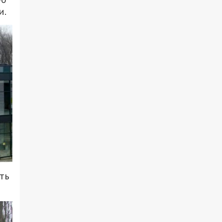
и.
ть