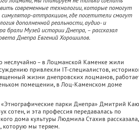
го лоцмана, мы планируем не только сделать
бавить современные технологии, которые помогут
ем симулятор-аттракцион, где посетители смогут
логия дополненной реальности, аудио- и
ра брали Музей истории Днепра, – рассказал
овета Днепра Евгений Хорошилов.
но неслучайно – в Лоцманской Каменке жили
бсуждению привлекли IT-специалистов, историко
вященный жизни днепровских лоцманов, работае
леньком помещении, в Лоц-Каменском доме
 «Этнографические парки Днепра» Дмитрий Ка
ух сотен, и эта профессия передавалась по
кого дома культуры Людмила Стахив рассказала,
, которую мы теряем.