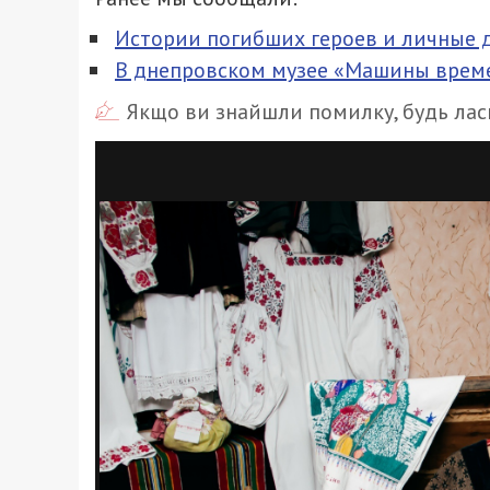
Истории погибших героев и личные д
В днепровском музее «Машины време
Якщо ви знайшли помилку, будь ласк