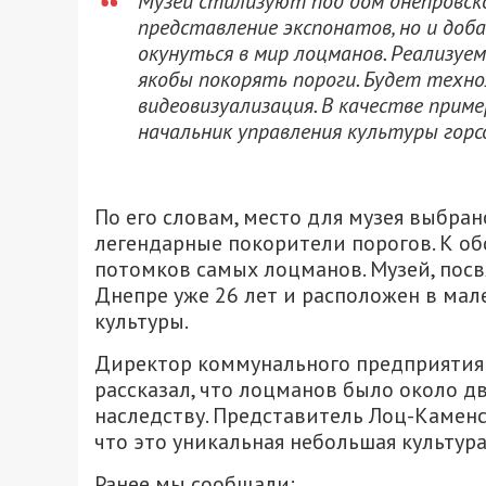
Музей стилизуют под дом днепровско
представление экспонатов, но и до
окунуться в мир лоцманов. Реализу
якобы покорять пороги. Будет техно
видеовизуализация. В качестве приме
начальник управления культуры горс
По его словам, место для музея выбра
легендарные покорители порогов. К о
потомков самых лоцманов. Музей, пос
Днепре уже 26 лет и расположен в ма
культуры.
Директор коммунального предприятия
рассказал, что лоцманов было около дв
наследству. Представитель Лоц-Каменс
что это уникальная небольшая культура
Ранее мы сообщали: