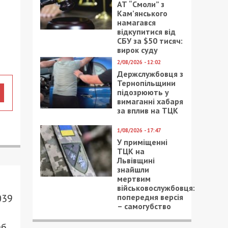
АТ “Смоли” з
Кам’янського
намагався
відкупитися від
СБУ за $50 тисяч:
вирок суду
2/08/2026 - 12:02
Держслужбовця з
Тернопільщини
підозрюють у
вимаганні хабаря
за вплив на ТЦК
1/08/2026 - 17:47
У приміщенні
ТЦК на
Львівщині
знайшли
мертвим
військовослужбовця:
попередня версія
039
– самогубство
Об