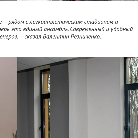
е – рядом с легкоатлетическим стадионом и
перь это единый ансамбль. Современный и удобный
неров, – сказал Валентин Резниченко.