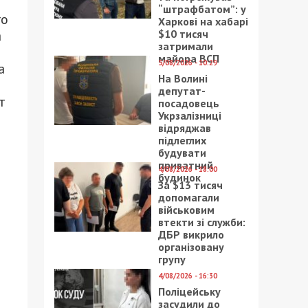
“штрафбатом”: у
го
Харкові на хабарі
$10 тисяч
а
затримали
майора ВСП
5/08/2026 - 10:29
а
На Волині
депутат-
т
посадовець
Укрзалізниці
відряджав
підлеглих
будувати
приватний
4/08/2026 - 18:00
будинок
За $13 тисяч
допомагали
військовим
втекти зі служби:
ДБР викрило
організовану
групу
4/08/2026 - 16:30
Поліцейську
засудили до