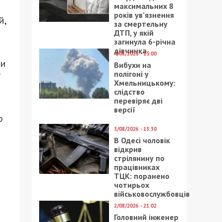
максимальних 8
років ув’язнення
й,
за смертельну
ДТП, у якій
загинула 6-річна
дівчинка
4/08/2026 - 15:00
ми
Вибухи на
полігоні у
т
Хмельницькому:
слідство
перевіряє дві
версії
о
3/08/2026 - 13:30
В Одесі чоловік
відкрив
стрілянину по
працівниках
ТЦК: поранено
чотирьох
військовослужбовців
2/08/2026 - 21:02
Головний інженер