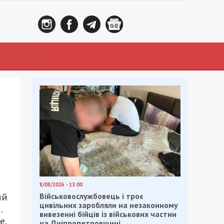
8/08/2026 - 13:00
ий
Військовослужбовець і троє
цивільних заробляли на незаконному
.
вивезенні бійців із військових частин
е,
на Дніпропетровщині