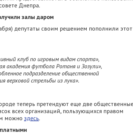
совете Днепра.
олучили залы даром
кабря) депутаты своим решением пополнили этот
ивный клуб по игровым видам спорта»,
ая академия футбола Ротаня и Зозули»,
обленное подразделение общественной
ия верховой стрельбы из лука».
городе теперь претендуют еще две общественны
исок всех организаций, пользующихся правом
им можно
здесь
.
сплатными