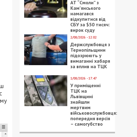
АТ “Смоли” з
Кам’янського
намагався
відкупитися від
СБУ за $50 тисяч:
вирок суду
2/08/2026 - 12:02
Держслужбовця з
Тернопільщини
підозрюють у
вимаганні хабаря
за вплив на ТЦК
1/08/2026 - 17:47
аш
У приміщенні
ТЦК на
с
Львівщині
ому
знайшли
мертвим
військовослужбовця:
попередня версія
– самогубство