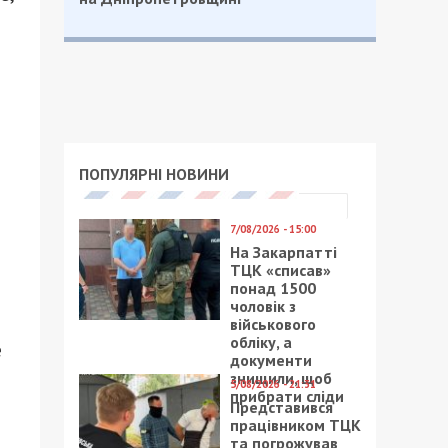
ПОПУЛЯРНІ НОВИНИ
7/08/2026 - 15:00
На Закарпатті
ТЦК «списав»
понад 1500
чоловік з
військового
обліку, а
е
документи
знищили, щоб
5/08/2026 - 21:31
прибрати сліди
Представився
працівником ТЦК
та погрожував