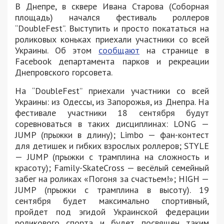
В Днепре, в сквере Ивана Старова (Соборная
площадь) начался фестиваль роллеров
“DoubleFest”. Выступить и просто покататься на
роликовых коньках приехали участники со всей
Украины. Об этом
сообщают
на странице в
Facebook департамента парков и рекреации
Днепровского горсовета.
На “DoubleFest” приехали участники со всей
Украины: из Одессы, из Запорожья, из Днепра. На
фестивале участники 18 сентября будут
соревноваться в таких дисциплинах: LONG —
JUMP (прыжки в длину); Limbo — фан-контест
для детишек и гибких взрослых роллеров; STYLE
— JUMP (прыжки с трамплина на сложность и
красоту); Family-SkateCross — весёлый семейный
забег на роликах «Погоня за счастьем!»; HIGH —
JUMP (прыжки с трамплина в высоту). 19
сентября будет максимально спортивный,
пройдет под эгидой Украинской федерации
роликового спорта и будет посвящен таким