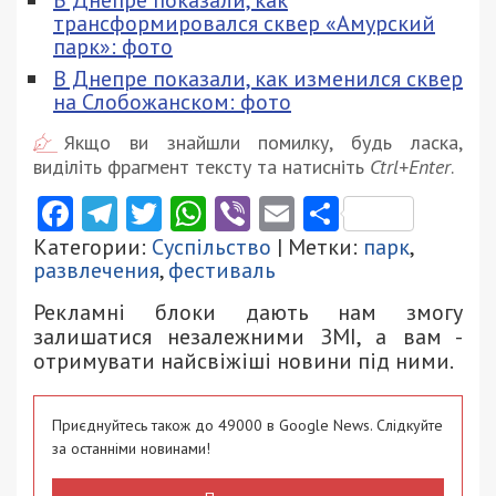
В Днепре показали, как
трансформировался сквер «Амурский
парк»: фото
В Днепре показали, как изменился сквер
на Слобожанском: фото
Якщо ви знайшли помилку, будь ласка,
виділіть фрагмент тексту та натисніть
Ctrl+Enter
.
Facebook
Telegram
Twitter
WhatsApp
Viber
Email
Поділити
Категории:
Суспільство
| Метки:
парк
,
развлечения
,
фестиваль
Рекламні блоки дають нам змогу
залишатися незалежними ЗМІ, а вам -
отримувати найсвіжіші новини під ними.
Приєднуйтесь також до 49000 в Google News. Слідкуйте
за останніми новинами!