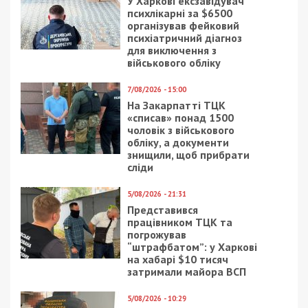
У Харкові ексзавідувач
психлікарні за $6500
організував фейковий
психіатричний діагноз
для виключення з
військового обліку
7/08/2026 - 15:00
На Закарпатті ТЦК
«списав» понад 1500
чоловік з військового
обліку, а документи
знищили, щоб прибрати
сліди
5/08/2026 - 21:31
Представився
працівником ТЦК та
погрожував
“штрафбатом”: у Харкові
на хабарі $10 тисяч
затримали майора ВСП
5/08/2026 - 10:29