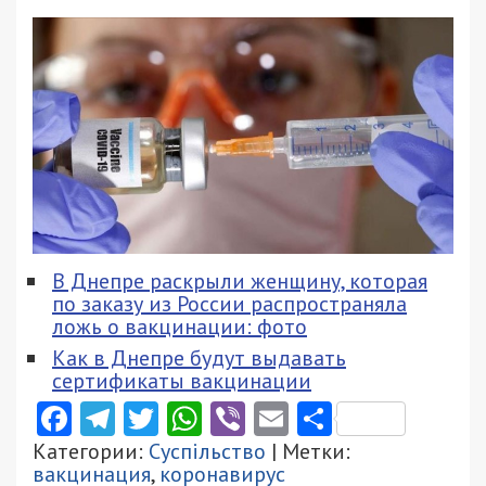
В Днепре раскрыли женщину, которая
по заказу из России распространяла
ложь о вакцинации: фото
Как в Днепре будут выдавать
сертификаты вакцинации
Facebook
Telegram
Twitter
WhatsApp
Viber
Email
Поділити
Категории:
Суспільство
| Метки:
вакцинация
,
коронавирус