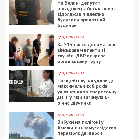
На Волині депутат-
посадовець Укрзалізниці
відряджав підлеглих
будувати приватний
будинок
4/08/2026 - 18:00
За $13 тисяч допомагали
військовим втекти зі
служби: ДБР викрило
організовану групу
4/08/2026 - 16:30
Поліцейську засудили до
максимальних 8 років
ув’язнення за смертельну
ДТП, у якій загинула 6-
річна дівчинка
4/08/2026 - 15:00
Вибухи на полігоні у
Хмельницькому: слідство
перевіряє дві версії