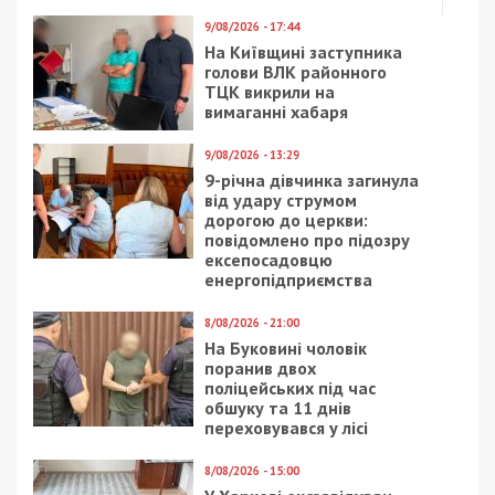
9/08/2026 - 17:44
На Київщині заступника
голови ВЛК районного
ТЦК викрили на
вимаганні хабаря
9/08/2026 - 13:29
9-річна дівчинка загинула
від удару струмом
дорогою до церкви:
повідомлено про підозру
ексепосадовцю
енергопідприємства
8/08/2026 - 21:00
На Буковині чоловік
поранив двох
поліцейських під час
обшуку та 11 днів
переховувався у лісі
8/08/2026 - 15:00