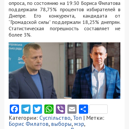
опроса, по состоянию на 19:30 Бориса Филатова
поддержали 78,75% процентов избирателей в
Днепре. Его конкурента, кандидата от
“Громадской силы” поддержали 18,25% днепрян.
Статистическая погрешность составляет не
более 3%.
Facebook
Telegram
Twitter
WhatsApp
Viber
Email
Поділити
Категории:
Суспільство
,
Топ
| Метки:
Борис Филатов
,
выборы
,
мэр
,