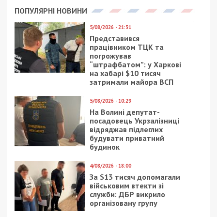
ПОПУЛЯРНІ НОВИНИ
5/08/2026 - 21:31
Представився
працівником ТЦК та
погрожував
“штрафбатом”: у Харкові
на хабарі $10 тисяч
затримали майора ВСП
5/08/2026 - 10:29
На Волині депутат-
посадовець Укрзалізниці
відряджав підлеглих
будувати приватний
будинок
4/08/2026 - 18:00
За $13 тисяч допомагали
військовим втекти зі
служби: ДБР викрило
організовану групу