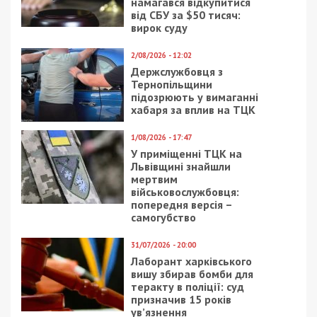
намагався відкупитися
від СБУ за $50 тисяч:
вирок суду
2/08/2026 - 12:02
Держслужбовця з
Тернопільщини
підозрюють у вимаганні
хабаря за вплив на ТЦК
1/08/2026 - 17:47
У приміщенні ТЦК на
Львівщині знайшли
мертвим
військовослужбовця:
попередня версія –
самогубство
31/07/2026 - 20:00
Лаборант харківського
вишу збирав бомби для
теракту в поліції: суд
призначив 15 років
ув’язнення