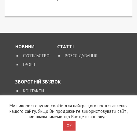
НОВИНИ
СТАТТІ
СУСПІЛЬСТВО
РОЗСЛІДУВАННЯ
ГРОШІ
ЗВОРОТНІЙ ЗВ’ЯЗОК
КОНТАКТИ
Ми використовуємо cookie для найкращого представлення
SUPPORT@49000.COM.UA
нашого сайту. Якщо Ви продовжите використовувати сайт,
ми вважатимемо, що Вас це влаштовує.
© 2026, ВСІ ПРАВА ЗАХИЩЕНІ
49000.COM.UA
OK