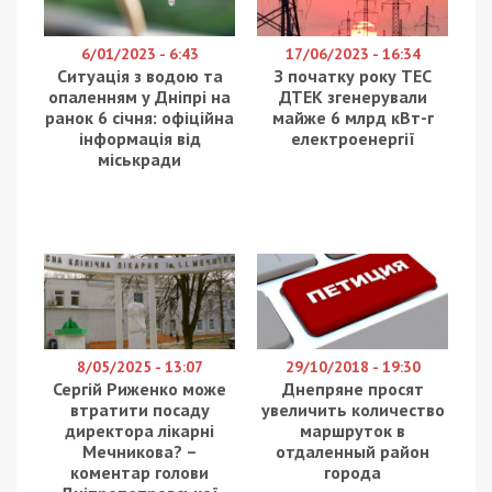
6/01/2023 - 6:43
17/06/2023 - 16:34
Ситуація з водою та
З початку року ТЕС
опаленням у Дніпрі на
ДТЕК згенерували
ранок 6 січня: офіційна
майже 6 млрд кВт-г
інформація від
електроенергії
міськради
8/05/2025 - 13:07
29/10/2018 - 19:30
Сергій Риженко може
Днепряне просят
втратити посаду
увеличить количество
директора лікарні
маршруток в
Мечникова? –
отдаленный район
коментар голови
города