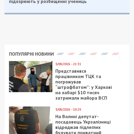
підозрюють у розбещенні учениць
ПОПУЛЯРНІ НОВИНИ
5/08/2026 - 21:31
Представився
працівником ТЦК та
погрожував
“штрафбатом”: у Харкові
на хабарі $10 тисяч
затримали майора ВСП
5/08/2026 - 10:29
На Волині депутат-
посадовець Укрзалізниці
відряджав підлеглих
будувати приватний