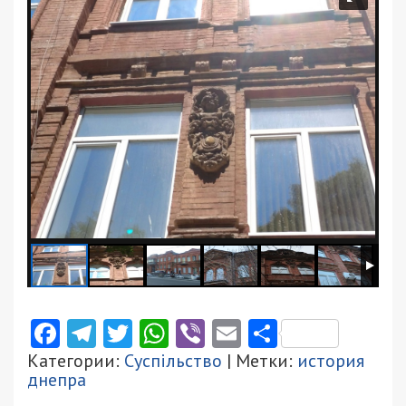
Facebook
Telegram
Twitter
WhatsApp
Viber
Email
Поділити
Категории:
Суспільство
| Метки:
история
днепра