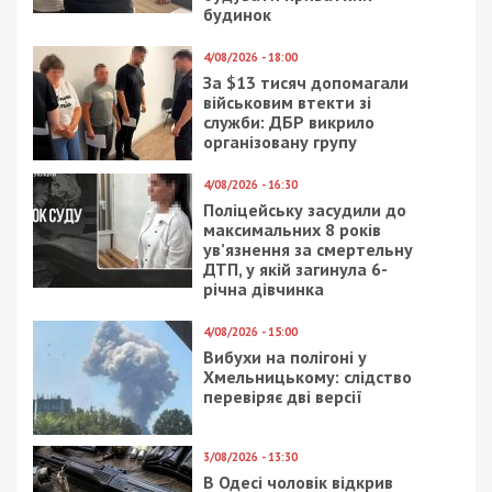
будинок
4/08/2026 - 18:00
За $13 тисяч допомагали
військовим втекти зі
служби: ДБР викрило
організовану групу
4/08/2026 - 16:30
Поліцейську засудили до
максимальних 8 років
ув’язнення за смертельну
ДТП, у якій загинула 6-
річна дівчинка
4/08/2026 - 15:00
Вибухи на полігоні у
Хмельницькому: слідство
перевіряє дві версії
3/08/2026 - 13:30
В Одесі чоловік відкрив