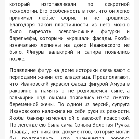
который изготавливали по секретной
технологии. Его особенность в том, что он легко
принимал любые формы и не крошился.
Благодаря такой пластичности из него можно
было вырезать всевозможные фигурки и
барельефы, которыми украшали фасады. Якобы
изначально лепнины на доме Ивановского не
было. Фигуры валькирий и сатира появились
позже.
Появление фигур на доме историки связывают с
периодами жизни его владельца. Предполагают,
что Ивановский украсил фасад фигурой Амура в
раковине в память о не родившемся сыне, а
валькирии над окнами появились из-за смерти
беременной жены. По одной из версий, супруга
Ивановского наложила на себя руки из ревности.
Якобы банкир изменял ей с заезжей красоткой.
По легенде ею была сама Сонька Золотая Ручка.
Правда, нет никаких документов, которые могли
бы подтвердить, что знаменитая воровка