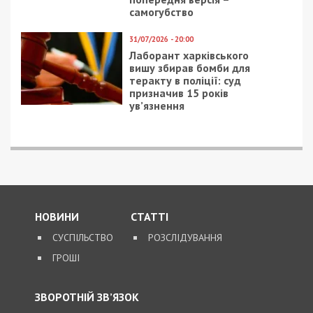
самогубство
31/07/2026 - 20:00
Лаборант харківського
вишу збирав бомби для
теракту в поліції: суд
призначив 15 років
ув’язнення
НОВИНИ
СТАТТІ
СУСПІЛЬСТВО
РОЗСЛІДУВАННЯ
ГРОШІ
ЗВОРОТНІЙ ЗВ’ЯЗОК