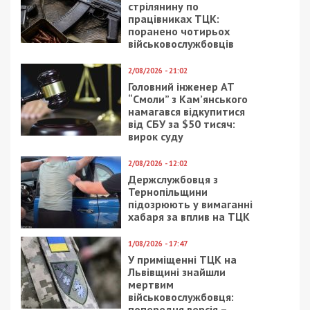
стрілянину по
працівниках ТЦК:
поранено чотирьох
військовослужбовців
2/08/2026 - 21:02
Головний інженер АТ
“Смоли” з Кам’янського
намагався відкупитися
від СБУ за $50 тисяч:
вирок суду
2/08/2026 - 12:02
Держслужбовця з
Тернопільщини
підозрюють у вимаганні
хабаря за вплив на ТЦК
1/08/2026 - 17:47
У приміщенні ТЦК на
Львівщині знайшли
мертвим
військовослужбовця:
попередня версія –