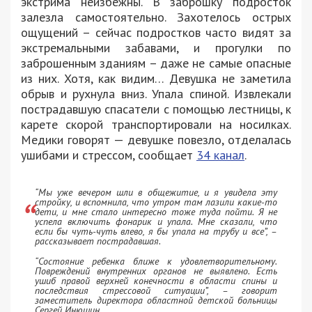
экстрима неизбежны. В заброшку подросток
залезла самостоятельно. Захотелось острых
ощущений – сейчас подростков часто видят за
экстремальными забавами, и прогулки по
заброшенным зданиям – даже не самые опасные
из них. Хотя, как видим… Девушка не заметила
обрыв и рухнула вниз. Упала спиной. Извлекали
пострадавшую спасатели с помощью лестницы, к
карете скорой транспортировали на носилках.
Медики говорят — девушке повезло, отделалась
ушибами и стрессом, сообщает
34 канал
.
“Мы уже вечером шли в общежитие, и я увидела эту
стройку, и вспомнила, что утром там лазили какие-то
дети, и мне стало интересно тоже туда пойти. Я не
успела включить фонарик и упала. Мне сказали, что
если бы чуть-чуть влево, я бы упала на трубу и все”, –
рассказывает пострадавшая.
“Состояние ребенка ближе к удовлетворительному.
Повреждений внутренних органов не выявлено. Есть
ушиб правой верхней конечности в области спины и
последствия стрессовой ситуации”, – говорит
заместитель директора областной детской больницы
Сергей Инюшин.