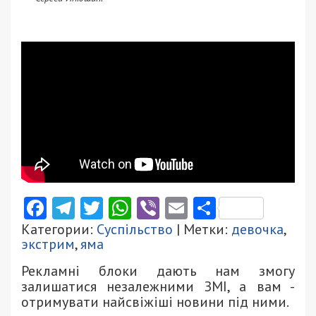
Facebook
Telegram
Twitter
WhatsApp
Viber
Email
Поділити
Категории:
Суспільство
| Метки:
девочка
,
экстрим
,
яма
Рекламні блоки дають нам змогу
залишатися незалежними ЗМІ, а вам -
отримувати найсвіжіші новини під ними.