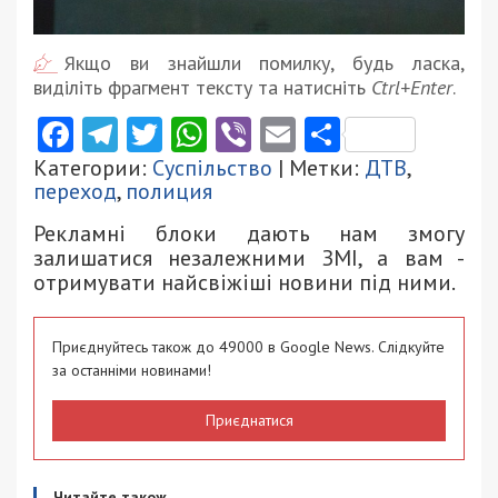
Якщо ви знайшли помилку, будь ласка,
виділіть фрагмент тексту та натисніть
Ctrl+Enter
.
Facebook
Telegram
Twitter
WhatsApp
Viber
Email
Поділити
Категории:
Суспільство
| Метки:
ДТВ
,
переход
,
полиция
Рекламні блоки дають нам змогу
залишатися незалежними ЗМІ, а вам -
отримувати найсвіжіші новини під ними.
Приєднуйтесь також до 49000 в Google News. Слідкуйте
за останніми новинами!
Приєднатися
Читайте також