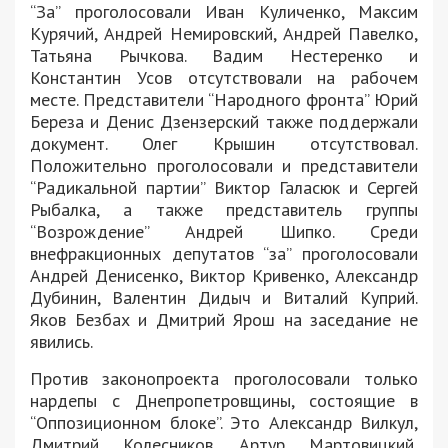
“За” проголосовали Иван Куличенко, Максим
Курячий, Андрей Немировский, Андрей Павелко,
Татьяна Рычкова. Вадим Нестеренко и
Константин Усов отсутствовали на рабочем
месте. Представители “Народного фронта” Юрий
Береза и Денис Дзензерский также поддержали
документ. Олег Крышин отсутствовал.
Положительно проголосовали и представители
“Радикальной партии” Виктор Галасюк и Сергей
Рыбалка, а также представитель группы
“Возрождение” Андрей Шипко. Среди
внефракционных депутатов “за” проголосовали
Андрей Денисенко, Виктор Кривенко, Александр
Дубинин, Валентин Дидыч и Виталий Куприй.
Яков Безбах и Дмитрий Ярош на заседание не
явились.
Против законопроекта проголосовали только
нардепы с Днепропетровщины, состоящие в
“Оппозиционном блоке”. Это Александр Вилкул,
Дмитрий Колесников, Артур Мартовицкий,