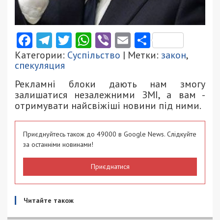
Facebook
Telegram
Twitter
WhatsApp
Viber
Email
Поділити
Категории:
Суспільство
| Метки:
закон
,
спекуляция
Рекламні блоки дають нам змогу
залишатися незалежними ЗМІ, а вам -
отримувати найсвіжіші новини під ними.
Приєднуйтесь також до 49000 в Google News. Слідкуйте
за останніми новинами!
Приєднатися
Читайте також