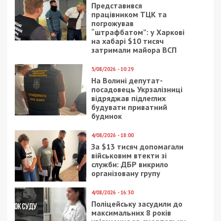
Представився
працівником ТЦК та
погрожував
“штрафбатом”: у Харкові
на хабарі $10 тисяч
затримали майора ВСП
5/08/2026 - 10:29
На Волині депутат-
посадовець Укрзалізниці
відряджав підлеглих
будувати приватний
будинок
4/08/2026 - 18:00
За $13 тисяч допомагали
військовим втекти зі
служби: ДБР викрило
організовану групу
4/08/2026 - 16:30
Поліцейську засудили до
максимальних 8 років