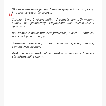
“Ворог почав атакувати Нікопольщину від самого ранку.
І не вгамовувався до вечора.
Загалом було 5 ударів БпЛА і 2 артобстріли. Окупанти
цілили по райцентру, Мирівській та Марганецькій
громадах.
Пошкоджене приватне підприємство, 2 оселі й стільки
ж господарських споруд.
Зачепило газогони, лінію електропередач, гараж,
автопричеп, парник.
Люди не постраждали”, – повідомив голова військової
адміністрації регіону.