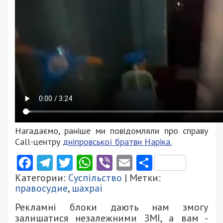
Нагадаємо, раніше ми повідомляли про справу
Call-центру
дніпровської братви Наріка.
Facebook
Telegram
Twitter
WhatsApp
Viber
Email
Поділити
Категории:
Суспільство
| Метки:
правосудие
,
шахраї
Рекламні блоки дають нам змогу
залишатися незалежними ЗМІ, а вам -