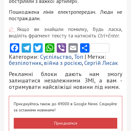
обстріляли з важкої артилерії.
Пошкоджена лінія електропередач. Люди не
постраждали.
Якщо ви знайшли помилку, будь ласка,
виділіть фрагмент тексту та натисніть
Ctrl+Enter
.
Facebook
Telegram
Twitter
WhatsApp
Viber
Email
Поділити
Категории:
Суспільство
,
Топ
| Метки:
безпілотник
,
війна з росією
,
Сергій Лисак
Рекламні блоки дають нам змогу
залишатися незалежними ЗМІ, а вам -
отримувати найсвіжіші новини під ними.
Приєднуйтесь також до 49000 в Google News. Слідкуйте
за останніми новинами!
Приєднатися