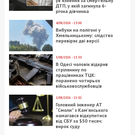
ув’язнення за смертельну
ДТП, у якій загинула 6-
річна дівчинка
4/08/2026 - 15:00
Вибухи на полігоні у
Хмельницькому: слідство
перевіряє дві версії
3/08/2026 - 13:30
В Одесі чоловік відкрив
стрілянину по
працівниках ТЦК:
поранено чотирьох
військовослужбовців
2/08/2026 - 21:02
Головний інженер АТ
“Смоли” з Кам’янського
намагався відкупитися
від СБУ за $50 тисяч:
вирок суду