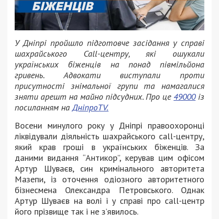
У Дніпрі пройшло підготовче засідання у справі
шахрайського Call-центру, які ошукали
українських біженців на понад півмільйона
гривень. Адвокати виступали проти
присутності знімальної групи та намагалися
зняти арешт на майно підсудних. Про це
49000
із
посиланням на
ДніпроTV.
Восени минулого року у Дніпрі правоохоронці
ліквідували діяльність шахрайського call-центру,
який крав гроші в українських біженців. За
даними видання “Антикор”, керував цим офісом
Артур Шуваєв, син кримінального авторитета
Мазепи, із оточення одіозного авторитетного
бізнесмена Олександра Петровського. Однак
Артур Шуваєв на волі і у справі про call-центр
його прізвище так і не з’явилось.