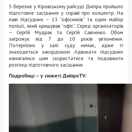
5 березня у Кіровському райсуді Дніпра пройшло
підготовче засідання у справі про колцентр. На
лаві підсудних – 13 “офісників” та один майор
поліції, який кришував “офіс”. Серед організаторів
– Сергій Мудрак та Сергій Савченко. Обом
загрожує від 7 до 10 років ув’язнення.
Потерпілих у залі суду немає, адже ті
знаходяться закордоном. Адвокати підсудних
намагалися цим скористатися та подовжити
розгляд підготовчого засідання.
Подробиці – у сюжеті ДніпроTV: