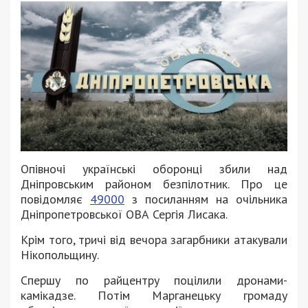
Опівночі українські оборонці збили над
Дніпровським районом безпілотник. Про це
повідомляє
49000
з посиланням на очільника
Дніпропетровської ОВА Сергія Лисака.
Крім того, тричі від вечора загарбники атакували
Нікопольщину.
Спершу по райцентру поцілили дронами-
камікадзе. Потім Марганецьку громаду