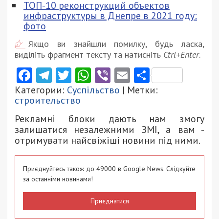
ТОП-10 реконструкций объектов
инфраструктуры в Днепре в 2021 году:
фото
Якщо ви знайшли помилку, будь ласка,
виділіть фрагмент тексту та натисніть
Ctrl+Enter
.
Facebook
Telegram
Twitter
WhatsApp
Viber
Email
Поділити
Категории:
Суспільство
| Метки:
строительство
Рекламні блоки дають нам змогу
залишатися незалежними ЗМІ, а вам -
отримувати найсвіжіші новини під ними.
Приєднуйтесь також до 49000 в Google News. Слідкуйте
за останніми новинами!
Приєднатися