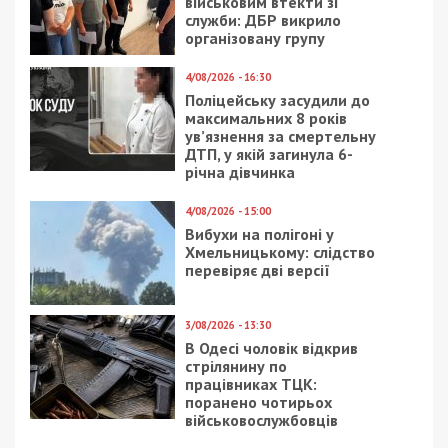
військовим втекти зі
служби: ДБР викрило
організовану групу
4/08/2026 - 16:30
Поліцейську засудили до
максимальних 8 років
ув’язнення за смертельну
ДТП, у якій загинула 6-
річна дівчинка
4/08/2026 - 15:00
Вибухи на полігоні у
Хмельницькому: слідство
перевіряє дві версії
3/08/2026 - 13:30
В Одесі чоловік відкрив
стрілянину по
працівниках ТЦК:
поранено чотирьох
військовослужбовців