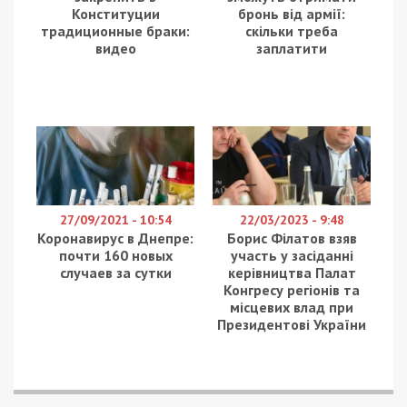
Конституции
бронь від армії:
традиционные браки:
скільки треба
видео
заплатити
27/09/2021 - 10:54
22/03/2023 - 9:48
Коронавирус в Днепре:
Борис Філатов взяв
почти 160 новых
участь у засіданні
случаев за сутки
керівництва Палат
Конгресу регіонів та
місцевих влад при
Президентові України