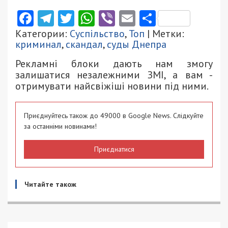
Facebook
Telegram
Twitter
WhatsApp
Viber
Email
Поділити
Категории:
Суспільство
,
Топ
| Метки:
криминал
,
скандал
,
суды Днепра
Рекламні блоки дають нам змогу
залишатися незалежними ЗМІ, а вам -
отримувати найсвіжіші новини під ними.
Приєднуйтесь також до 49000 в Google News. Слідкуйте
за останніми новинами!
Приєднатися
Читайте також