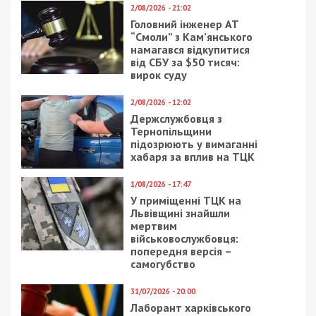
2/08/2026 - 21:02
Головний інженер АТ
“Смоли” з Кам’янського
намагався відкупитися
від СБУ за $50 тисяч:
вирок суду
2/08/2026 - 12:02
Держслужбовця з
Тернопільщини
підозрюють у вимаганні
хабаря за вплив на ТЦК
1/08/2026 - 17:47
У приміщенні ТЦК на
Львівщині знайшли
мертвим
військовослужбовця:
попередня версія –
самогубство
31/07/2026 - 20:00
Лаборант харківського