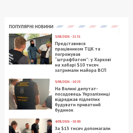
ПОПУЛЯРНІ НОВИНИ
5/08/2026 - 21:31
Представився
працівником ТЦК та
погрожував
“штрафбатом”: у Харкові
на хабарі $10 тисяч
затримали майора ВСП
5/08/2026 - 10:29
На Волині депутат-
посадовець Укрзалізниці
відряджав підлеглих
будувати приватний
будинок
4/08/2026 - 18:00
За $13 тисяч допомагали