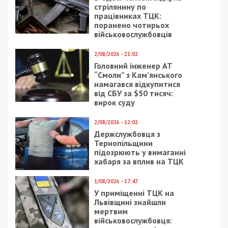
стрілянину по
працівниках ТЦК:
поранено чотирьох
військовослужбовців
2/08/2026 - 21:02
Головний інженер АТ
“Смоли” з Кам’янського
намагався відкупитися
від СБУ за $50 тисяч:
вирок суду
2/08/2026 - 12:02
Держслужбовця з
Тернопільщини
підозрюють у вимаганні
хабаря за вплив на ТЦК
1/08/2026 - 17:47
У приміщенні ТЦК на
Львівщині знайшли
мертвим
військовослужбовця: