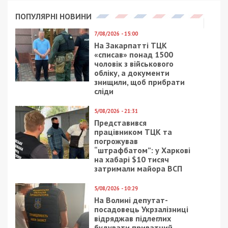
ПОПУЛЯРНІ НОВИНИ
7/08/2026 - 15:00
На Закарпатті ТЦК
«списав» понад 1500
чоловік з військового
обліку, а документи
знищили, щоб прибрати
сліди
5/08/2026 - 21:31
Представився
працівником ТЦК та
погрожував
“штрафбатом”: у Харкові
на хабарі $10 тисяч
затримали майора ВСП
5/08/2026 - 10:29
На Волині депутат-
посадовець Укрзалізниці
відряджав підлеглих
будувати приватний