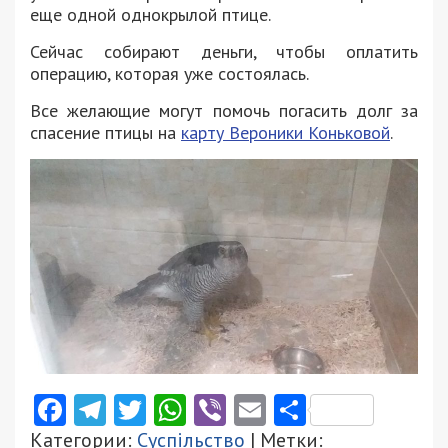
еще одной однокрылой птице.
Сейчас собирают деньги, чтобы оплатить
операцию, которая уже состоялась.
Все желающие могут помочь погасить долг за
спасение птицы на
карту Вероники Коньковой
.
Facebook
Telegram
Twitter
WhatsApp
Viber
Email
Поділити
Категории:
Суспільство
| Метки: