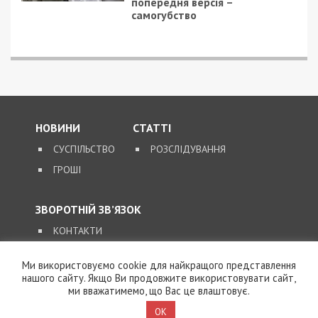
попередня версія –
самогубство
НОВИНИ
СТАТТІ
СУСПІЛЬСТВО
РОЗСЛІДУВАННЯ
ГРОШІ
ЗВОРОТНІЙ ЗВ’ЯЗОК
КОНТАКТИ
Ми використовуємо cookie для найкращого представлення
SUPPORT@49000.COM.UA
нашого сайту. Якщо Ви продовжите використовувати сайт,
ми вважатимемо, що Вас це влаштовує.
© 2026, ВСІ ПРАВА ЗАХИЩЕНІ
49000.COM.UA
OK