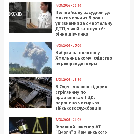
30/04/2020 - 19:21
8/08/2020 - 19:00
Больницы области
Как ветеринары могут
получили большую
обманывать (Видео)
партию гуманитарной
помощи от
ИНТЕРПАЙП и фонда
«Відродження регіону»