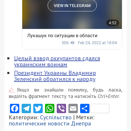
Целый взвод оккупантов сдался
украинским воинам
Президент Украины Владимир
Зеленский обратился к народу
Якщо ви знайшли помилку, будь ласка,
виділіть фрагмент тексту та натисніть
Ctrl+Enter
.
Facebook
Telegram
Twitter
WhatsApp
Viber
Email
Поділити
Категории:
Суспільство
| Метки:
политические новости Днепра