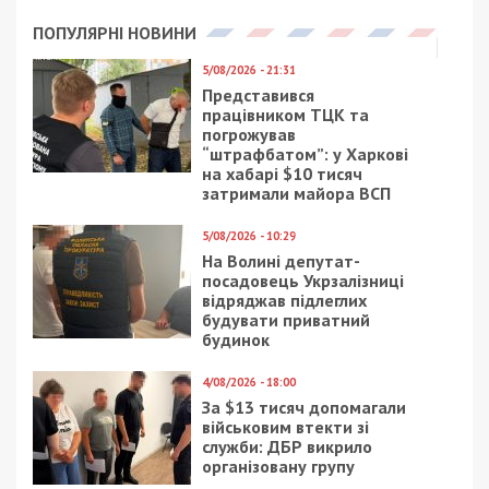
Следующая статья:
Целый взвод оккупантов сдался
украинским воинам
СУСПІЛЬСТВО
12/07/2021 - 12:30
9/11/2025 - 17:00
В Днепре умер
На кордоні затримали
ребенок, которого
чоловіків, які
изрезал сожитель
заплатили 42 тисячі
матери
доларів за
нелегальний перехід