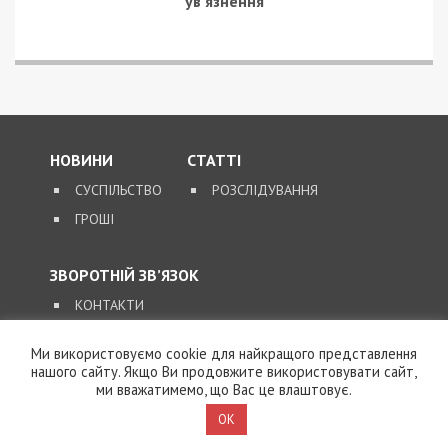
5/08/2026 - 21:31
Представився
працівником ТЦК та
погрожував
“штрафбатом”: у Харкові
на хабарі $10 тисяч
затримали майора ВСП
5/08/2026 - 10:29
На Волині депутат-
посадовець Укрзалізниці
відряджав підлеглих
будувати приватний
будинок
4/08/2026 - 18:00
За $13 тисяч допомагали
військовим втекти зі
Ми використовуємо cookie для найкращого представлення
служби: ДБР викрило
нашого сайту. Якщо Ви продовжите використовувати сайт,
організовану групу
ми вважатимемо, що Вас це влаштовує.
OK
4/08/2026 - 16:30