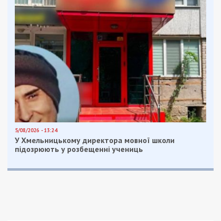
политические новости Украины
Рекламні блоки дають нам змогу
залишатися незалежними ЗМІ, а вам -
отримувати найсвіжіші новини під ними.
Приєднуйтесь також до 49000 в Google News. Слідкуйте
за останніми новинами!
Приєднатися
Читайте також
Предыдущая статья:
Военное положение в Днепре и области:
как работают школы, сады и вузы