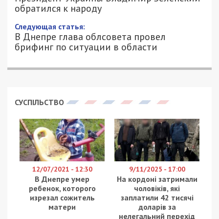
Зеленский обратился к народу
24/02/2022 - 18:22
ПЕТРО ЩУКІН - СПЕЦИАЛЬНО ДЛЯ
2123
49000.COM.UA
Владимир Зеленский в очередной раз обратился
к украинскому народу и назвал происходящее
новым “Железным занавесом” и задача Украины –
чтобы “Железный занавес” не проходил по
территории Украины.
Самая сложная ситуация, по словам Зеленского,
на юге – там идут бои в предместье Херсона,
противник продвигается в направлении
Мелитополя. Надежная оборона в Житомирской
области. Российских десантников, высадившихся
в Гостомеле блокируют, украинские военные
получил приказ на уничтожение вражеского
десанта. Также были захвачены российские
бойцы, тем, кто сдался в плен, врачи оказывают