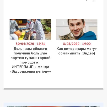
помощь. Кроме того, Президент Украины
уточнил, что много россиян сейчас шокированы
происходящим.
Если вы нас слышите, если вы нас понимаете,
пожалуйста, выходите на площади, обращайтесь
к президенту страны. Мы украинцы, находимся на
своей земле, ваши военные начали войну в нашей
стране. Я бы хотел, чтобы вы высказывались на
Красной площади, в Москве, в Петербурге и других
городах, не только в инстаграме, – призвал
россиян Зеленский.
Военное положение в Днепре и
области: как работают школы, сады и
вузы
Официально: на Днепропетровщине
ввели комендантский час
Facebook
Telegram
Twitter
WhatsApp
Viber
Email
Поділити
Категории:
Суспільство
| Метки: