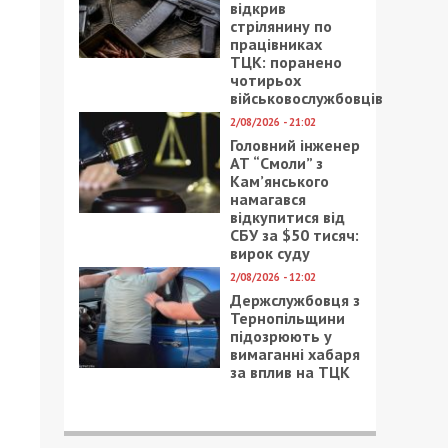
відкрив
стрілянину по
працівниках
ТЦК: поранено
чотирьох
військовослужбовців
2/08/2026 - 21:02
Головний інженер
АТ “Смоли” з
Кам’янського
намагався
відкупитися від
СБУ за $50 тисяч:
вирок суду
2/08/2026 - 12:02
Держслужбовця з
Тернопільщини
підозрюють у
вимаганні хабаря
за вплив на ТЦК