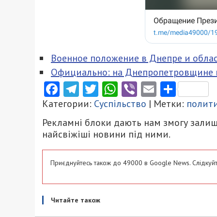
Военное положение в Днепре и облас
Официально: на Днепропетровщине 
Facebook
Telegram
Twitter
WhatsApp
Viber
Email
Поділ
Категории:
Суспільство
| Метки:
полити
Рекламні блоки дають нам змогу залиш
найсвіжіші новини під ними.
Приєднуйтесь також до 49000 в Google News. Слідкуйт
Читайте також