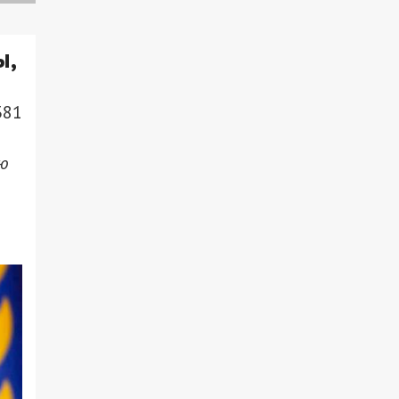
ы,
381
ию