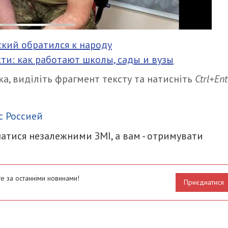
кий обратился к народу
ти: как работают школы, сады и вузы
а, виділіть фрагмент тексту та натисніть
Ctrl+Ent
итися
с Россией
атися незалежними ЗМІ, а вам - отримувати
е за останніми новинами!
Приєднатися