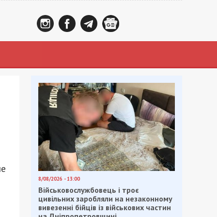
не
8/08/2026 - 13:00
Військовослужбовець і троє
цивільних заробляли на незаконному
вивезенні бійців із військових частин
на Дніпропетровщині