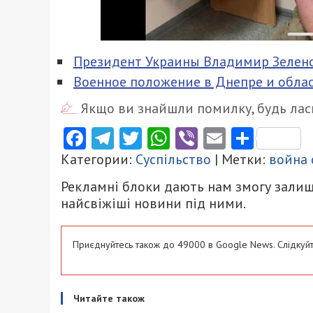
Президент Украины Владимир Зеленс
Военное положение в Днепре и облас
Якщо ви знайшли помилку, будь ласк
Facebook
Telegram
Twitter
WhatsApp
Viber
Email
Поділ
Категории:
Суспільство
| Метки:
война 
Рекламні блоки дають нам змогу залиш
найсвіжіші новини під ними.
Приєднуйтесь також до 49000 в Google News. Слідкуйт
Читайте також