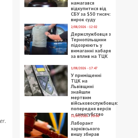
намагався
відкупитися від
СБУ за $50 тисяч:
вирок суду
2/08/2026 - 12:02
Держслужбовця з
Тернопільщини
підозрюють у
вимаганні хабаря
за вплив на ТЦК
1/08/2026 - 17:47
У приміщенні
ТЦК на
Львівщині
знайшли
мертвим
військовослужбовця:
попередня версія
– самогубство
31/07/2026 - 20:00
er
.
Лаборант
харківського
вишу збирав