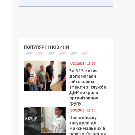
ПОПУЛЯРНІ НОВИНИ
4/08/2026 - 18:00
За $13 тисяч
допомагали
військовим
втекти зі служби:
ДБР викрило
організовану
групу
4/08/2026 - 16:30
Поліцейську
засудили до
максимальних 8
років ув’язнення