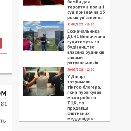
бомби для
т
теракту в поліції:
суд призначив 15
років ув’язнення
31/07/2026 - 16:30
Ексначальника
ДСНС Вінниччини
судитимуть за
будівництво
власних будинків
силами
рятувальників
30/07/2026 - 12:00
У Дніпрі
затримали
тікток-блогера,
ом
який публікував
місця роботи
ТЦК, та
581
продавця
фіктивних
меддовідок
ть