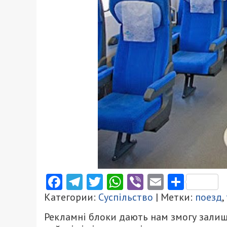
Facebook
Telegram
Twitter
WhatsApp
Viber
Email
Поділ
Категории:
Суспільство
| Метки:
поезд
,
Рекламні блоки дають нам змогу залиш