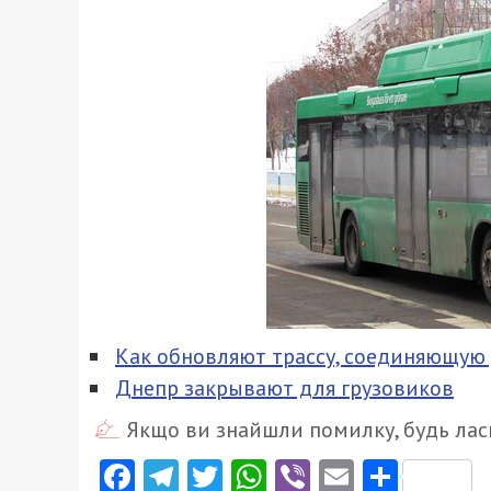
Как обновляют трассу, соединяющую
Днепр закрывают для грузовиков
Якщо ви знайшли помилку, будь ласк
Facebook
Telegram
Twitter
WhatsApp
Viber
Email
Поділ