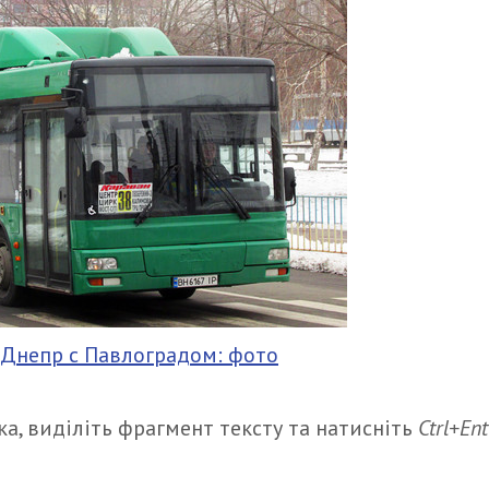
 Днепр с Павлоградом: фото
а, виділіть фрагмент тексту та натисніть
Ctrl+Ent
итися