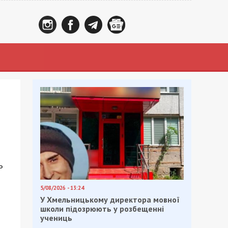
ь
5/08/2026 - 13:24
У Хмельницькому директора мовної
школи підозрюють у розбещенні
учениць