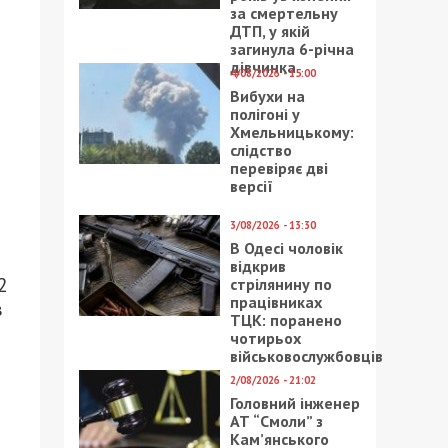
за смертельну
ДТП, у якій
загинула 6-річна
дівчинка
4/08/2026 - 15:00
Вибухи на
полігоні у
Хмельницькому:
слідство
перевіряє дві
версії
3/08/2026 - 13:30
В Одесі чоловік
відкрив
2
стрілянину по
працівниках
в
ТЦК: поранено
чотирьох
військовослужбовців
2/08/2026 - 21:02
Головний інженер
АТ “Смоли” з
Кам’янського