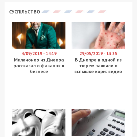
негативными факторами приводят к страшным
результатам.
29 декабря, в 4:35, в Днепре на
проспекте Богдана Хмельницкого автомобиль
Daewoo Nexia влетел в столб. В результате
столкновения водитель погиб на месте.
На место прибыли два экипажа патрульной
полиции, врачи скорой помощи и спасатели,
сообщает
Информатор
.
По словам сотрудников патрульной полиции,
автомобиль ехал по проспекту Богдана
Хмельницкого в сторону ДК «Шинник». По
предварительной информации, водитель не
справился с управлением и врезался в бетонный
столб. Автомобиль получил серьезные
повреждения, он буквально впечатался в столб.
В машине находились два человека. От
полученных травм водитель скончался на месте.