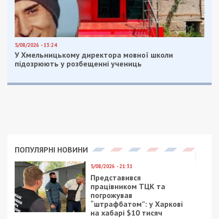
Facebook
Telegram
Twitter
WhatsApp
Viber
Email
Поділити
Категории:
Суспільство
| Метки:
авария
,
автомобиль
,
столб
Рекламні блоки дають нам змогу