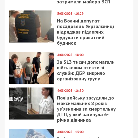
залишатися незалежними ЗМІ, а вам -
отримувати найсвіжіші новини під ними.
Приєднуйтесь також до 49000 в Google News. Слідкуйте
за останніми новинами!
Приєднатися
Читайте також
Предыдущая статья:
В Днепре пьяный мужчина пугал жену и
сына боевыми гранатами
Следующая статья:
Днепровский парк украсили новыми
светильниками