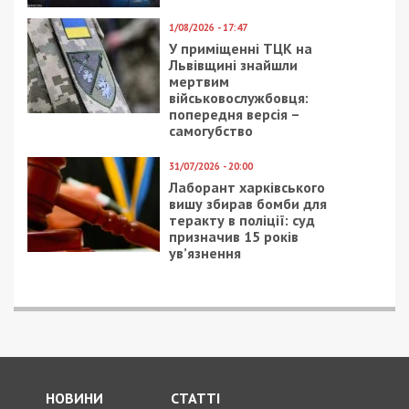
20/02/2017 - 20:47
17/10/2019 - 11:54
Днепровские
Спецслужбы следят за
театралы бьют
тобой: ГБР и НАБУ
тревогу: на искусство
получили право на
нет денег
прослушку