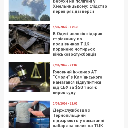
СУСПІЛЬСТВО
4/09/2019 - 14:19
29/05/2019 - 13:35
Миллионер из Днепра
В Днепре в одной из
рассказал о факапах в
тюрем заявили о
бизнесе
вспышке кори: видео