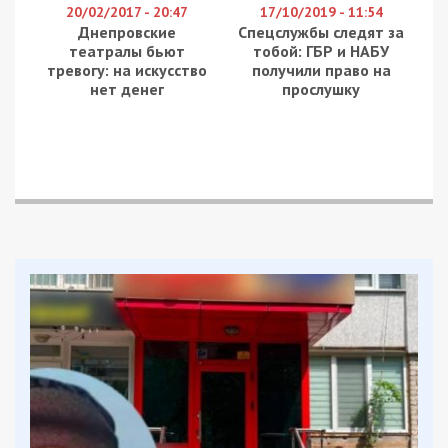
Для того, чтобы достать его из автомобиля, на
место происшествия приехали спасатели.
Личность погибшего устанавливается. Второй
мужчина, который находился в Daewoo Nexia,
получил тяжелые травмы. Полицейские сказали,
что достали пассажира самостоятельно, после
этого его госпитализировали в 16-ю городскую
больницу. Первое время он находился в
бессознательном состоянии, но позже пришел в
себя.
По словам медиков, пострадавшему 31 год.
Мужчина в сознании и утверждает, что не знает,
как оказался в автомобиле. Также врачи
заметили у потерпевшего признаки сильного
алкогольного опьянения.