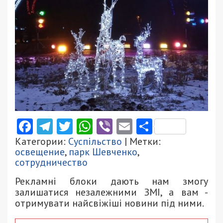
Facebook
Telegram
Twitter
WhatsApp
Viber
Email
Поділити
Категории:
Суспільство
| Метки:
освещение
,
парк Шевченко
,
сотрудничество
Рекламні блоки дають нам змогу
залишатися незалежними ЗМІ, а вам -
отримувати найсвіжіші новини під ними.