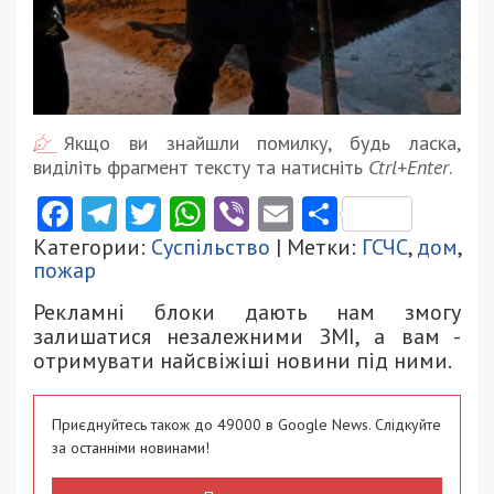
Якщо ви знайшли помилку, будь ласка,
виділіть фрагмент тексту та натисніть
Ctrl+Enter
.
Facebook
Telegram
Twitter
WhatsApp
Viber
Email
Поділити
Категории:
Суспільство
| Метки:
ГСЧС
,
дом
,
пожар
Рекламні блоки дають нам змогу
залишатися незалежними ЗМІ, а вам -
отримувати найсвіжіші новини під ними.
Приєднуйтесь також до 49000 в Google News. Слідкуйте
за останніми новинами!