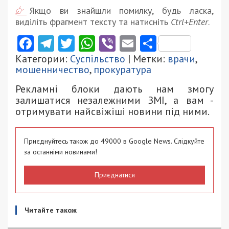
Якщо ви знайшли помилку, будь ласка,
виділіть фрагмент тексту та натисніть
Ctrl+Enter
.
Facebook
Telegram
Twitter
WhatsApp
Viber
Email
Поділити
Категории:
Суспільство
| Метки:
врачи
,
мошенничество
,
прокуратура
Рекламні блоки дають нам змогу
залишатися незалежними ЗМІ, а вам -
отримувати найсвіжіші новини під ними.
Приєднуйтесь також до 49000 в Google News. Слідкуйте
за останніми новинами!
Приєднатися
Читайте також