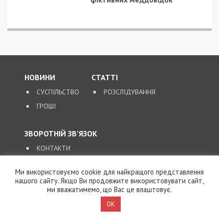
000 гривен.
“Наш райисполком дал указание оборудовать
подвальные помещения под убежища. И там было
четко прописано, что сделать: вода, вентиляция,
скамьи, ну или унитаз, или ведро”, – рассказывает
председатель ОСМД Владимир Надточий.
Владимир уверен: смогут приютить всех жителей
дома. Всего в Днепре 140 000 подвалов. За их
состояние отвечают собственники. На всякий
случай, проверьте и свои подвалы.
Ми використовуємо cookie для найкращого представлення
нашого сайту. Якщо Ви продовжите використовувати сайт,
ми вважатимемо, що Вас це влаштовує.
OK