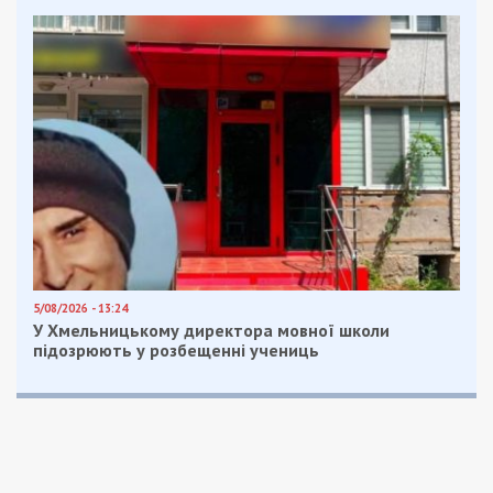
Напомним
, что в Днепре уже проходили учебные
проверки сигналов, извещающих о тревоге по
всему городу. Вроде бы отработанная схема, но
не везде-то она сработала. В этот момент люди
и задумались, а как же себя тогда обезопасить?
Что же делать в ситуации реальной опасности и
куда бежать, выясняли корреспонденты
34
канала.
Так, в Днепре более трехсот защитных
сооружений, но все они находятся на
предприятиях.
Группа активистов Днепра 4 года назад решила
отыскать в городе бомбоубежища и нанести их
на
карту
. Для выполнения поставленной задачи