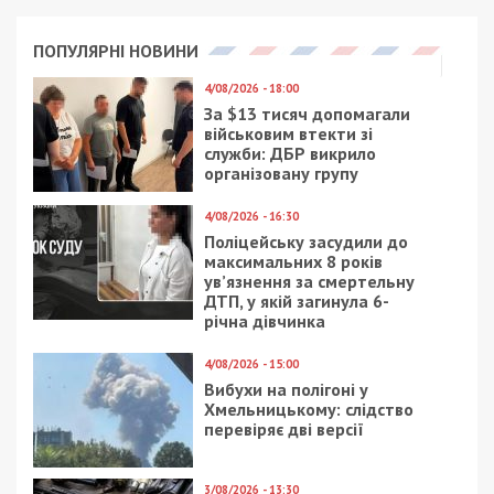
приступили к поискам в архивах. Полученные
данные проверяли сразу на местности.
“Здесь был магазин. И его администрация в
принципе декларировала, что у них есть все,
чтобы обеспечить людей. Опять же, проверить
это, к сожалению, было невозможно, потому что
это частная собственность”, – говорит Михаил
Тонконогий.
Ситуация оказалась в реальности не веселой,
несколько десятков бомбоубежищ – заброшены
и не приспособлены, чтобы обезопасить людей.
Их уже успели обжить бездомные или завалить
мусором местные жители.
“Один из входов в бомбоубежище привален
плитами. По большому счету пройти сюда можно,
но достаточно сложно. Размер его немаленький,
это три секции под землей, которые могут
вместить в себя до 300 человек”, – рассказывает
активист.