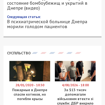
состояние бомбоубежищ и укрытий в
Днепре (видео)
26/04/2018 - 13:05
ЕКАТЕРИНА ОХОТНИК - СПЕЦИАЛЬНО
4148
ДЛЯ 49000.COM.UA
В начале июля 2014 года казалось, что до
окончания АТО остаются считанные дни, но это
были лишь ожидания. Днепру удалось выстоять
и не допустить войну в город. Но многие до сих
пор не чувствуют себя в полной безопасности.
Так, 20 апреля жителей улиц Батумская, Осенняя,
Петра Калнышевского и Гули Королевой
всколыхнула ночная сирена, а сообщений о
случившемся не было. В социальных сетях
начали появляться тревожные посты. Вскоре все
же стало известно, что на жилом комплексе
“Салют” заклинила сирена.