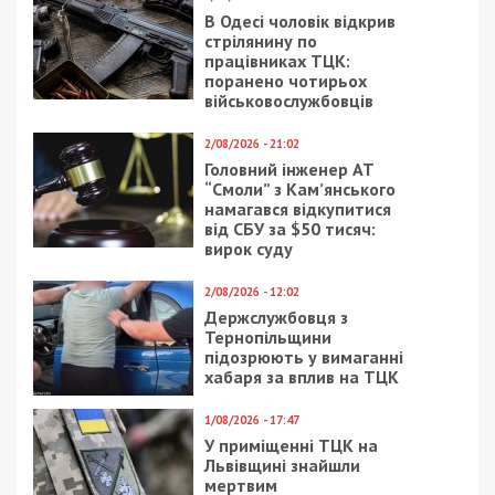
Если верить архивным документам, то в 1993
году в городе было 4 сотни укрытий.
“Порядка сотни из бомбоубежищ вообще на карту
не нанесли, потому что мы их физически не
нашли”, – рассказывает автор карты защитных
сооружений Михаил Тонконогий.
В городском совете сообщают, что официально
в Днепре функционирует 309 защитных
сооружений. Все они расположены на
предприятиях и пользоваться ими горожане не
могут.
“На территории города защитных сооружений, в
которых могли бы прятаться горожане, нет
вообще. Те защитные сооружения на территории
города, которые есть – это сооружения,