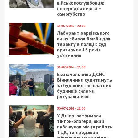
предназначенные для укрытия работников
предприятий, которые продолжают свою работу
в особый период”, – рассказывает Александр
Шевченко, заместитель начальника ГУ ГСЧС в
области.
Спасатели отмечают, что только 17 из 309
бомбоубежищ могут защитить работников в
случае опасности. Днепряне же могут найти
защиту в подвалах, подземных переходах,
паркингах и метро. Именно в этих местах в
случае тревоги и необходимо ждать эвакуации.
Подвальные помещения содержатся
объединениями совладельцев многоквартирных
домов и жилищно-эксплуатационными
предприятиями. В основном, состояние
подвальных помещений удовлетворительное.
Например, журналисты осмотрели подвал в доме
на проспекте Поля. Помещение вентилируется.
Здесь есть свет и вода. Ремонт обошелся в 10