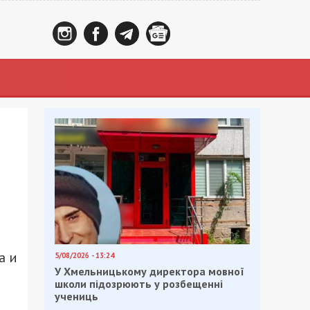
а и
5/08/2026 - 13:24
У Хмельницькому директора мовної
школи підозрюють у розбещенні
учениць