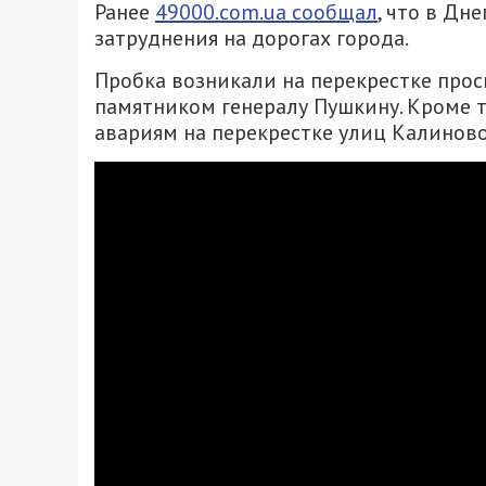
Ранее
49000.com.ua сообщал
, что в Дн
затруднения на дорогах города.
Пробка возникали на перекрестке прос
памятником генералу Пушкину. Кроме т
авариям на перекрестке улиц Калиново