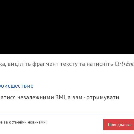
а, виділіть фрагмент тексту та натисніть
Ctrl+Ent
итися
роисшествие
атися незалежними ЗМІ, а вам - отримувати
е за останніми новинами!
Приєднатися