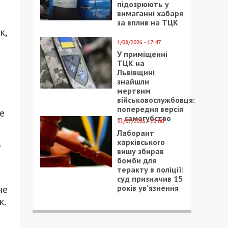
підозрюють у
вимаганні хабаря
за вплив на ТЦК
к,
1/08/2026 - 17:47
У приміщенні
ТЦК на
Львівщині
знайшли
мертвим
військовослужбовця:
попередня версія
е
– самогубство
31/07/2026 - 20:00
Лаборант
харківського
о
вишу збирав
бомби для
теракту в поліції:
суд призначив 15
років ув’язнення
не
к.