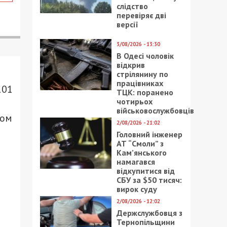
слідство
перевіряє дві
версії
3/08/2026 - 13:30
В Одесі чоловік
відкрив
стрілянину по
працівниках
101
ТЦК: поранено
чотирьох
військовослужбовців
ком
2/08/2026 - 21:02
Головний інженер
АТ “Смоли” з
Кам’янського
намагався
відкупитися від
СБУ за $50 тисяч:
вирок суду
2/08/2026 - 12:02
Держслужбовця з
Тернопільщини