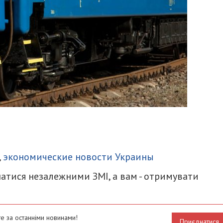
итися
,
экономические новости Украины
атися незалежними ЗМІ, а вам - отримувати
е за останніми новинами!
Приєднатися