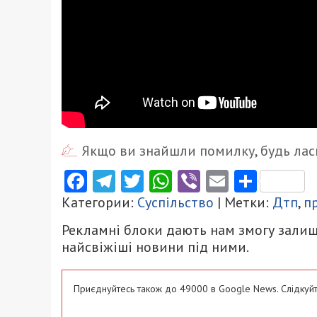
Якщо ви знайшли помилку, будь ласк
Facebook
Telegram
Twitter
WhatsApp
Viber
Email
Поділ
Категории:
Суспільство
| Метки:
Дтп
,
п
Рекламні блоки дають нам змогу залиш
найсвіжіші новини під ними.
Приєднуйтесь також до 49000 в Google News. Слідкуйт