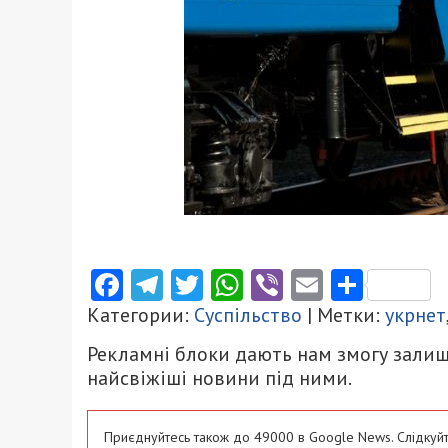
Facebook
Telegram
Twitter
WhatsApp
Viber
Email
Поділ
Категории:
Суспільство
| Метки:
укрнет
Рекламні блоки дають нам змогу залиш
найсвіжіші новини під ними.
Приєднуйтесь також до 49000 в Google News. Слідкуйт