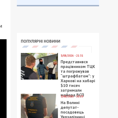
и
ПОПУЛЯРНІ НОВИНИ
5/08/2026 - 21:31
Представився
працівником ТЦК
та погрожував
“штрафбатом”: у
Харкові на хабарі
$10 тисяч
затримали
майора ВСП
5/08/2026 - 10:29
На Волині
депутат-
посадовець
Укрзалізниці