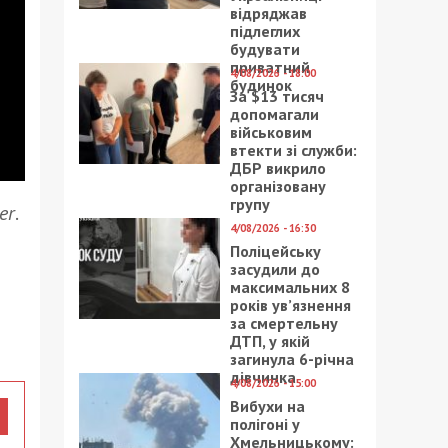
відряджав
підлеглих
будувати
приватний
4/08/2026 - 18:00
будинок
За $13 тисяч
допомагали
військовим
втекти зі служби:
ДБР викрило
організовану
групу
er
.
4/08/2026 - 16:30
Поліцейську
засудили до
максимальних 8
років ув’язнення
за смертельну
ДТП, у якій
загинула 6-річна
дівчинка
4/08/2026 - 15:00
Вибухи на
полігоні у
Хмельницькому: