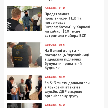
5/08/2026 - 21:31
Представився
працівником ТЦК та
погрожував
“штрафбатом”: у Харкові
на хабарі $10 тисяч
затримали майора ВСП
5/08/2026 - 10:29
На Волині депутат-
посадовець Укрзалізниці
відряджав підлеглих
будувати приватний
будинок
4/08/2026 - 18:00
За $13 тисяч допомагали
військовим втекти зі
служби: ДБР викрило
організовану групу
4/08/2026 - 16:30