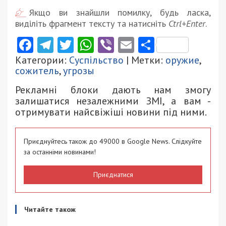
Якщо ви знайшли помилку, будь ласка,
виділіть фрагмент тексту та натисніть
Ctrl+Enter
.
Facebook
Telegram
Twitter
WhatsApp
Viber
Email
Поділити
Категории:
Суспільство
| Метки:
оружие
,
сожитель
,
угрозы
Рекламні блоки дають нам змогу
залишатися незалежними ЗМІ, а вам -
отримувати найсвіжіші новини під ними.
Приєднуйтесь також до 49000 в Google News. Слідкуйте
за останніми новинами!
Приєднатися
Читайте також