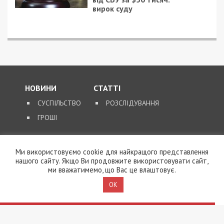
вирок суду
НОВИНИ
СТАТТІ
СУСПІЛЬСТВО
РОЗСЛІДУВАННЯ
ГРОШІ
ЗВОРОТНІЙ ЗВ’ЯЗОК
Ми використовуємо cookie для найкращого представлення
нашого сайту. Якщо Ви продовжите використовувати сайт,
КОНТАКТИ
ми вважатимемо, що Вас це влаштовує.
OK
SUPPORT@49000.COM.UA
© 2026, ВСІ ПРАВА ЗАХИЩЕНІ
49000.COM.UA