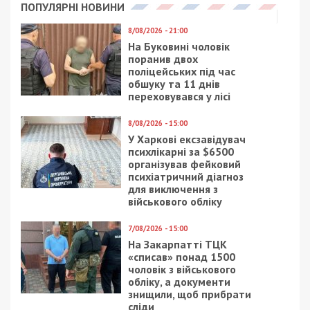
ПОПУЛЯРНІ НОВИНИ
8/08/2026 - 21:00
На Буковині чоловік
поранив двох
поліцейських під час
обшуку та 11 днів
переховувався у лісі
8/08/2026 - 15:00
У Харкові ексзавідувач
психлікарні за $6500
організував фейковий
психіатричний діагноз
для виключення з
військового обліку
7/08/2026 - 15:00
На Закарпатті ТЦК
«списав» понад 1500
чоловік з військового
обліку, а документи
знищили, щоб прибрати
сліди