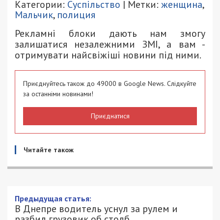
Категории:
Суспільство
| Метки:
женщина
,
Мальчик
,
полиция
Рекламні блоки дають нам змогу
залишатися незалежними ЗМІ, а вам -
отримувати найсвіжіші новини під ними.
Приєднуйтесь також до 49000 в Google News. Слідкуйте
за останніми новинами!
Приєднатися
Читайте також
Предыдущая статья:
В Днепре водитель уснул за рулем и
разбил грузовик об столб