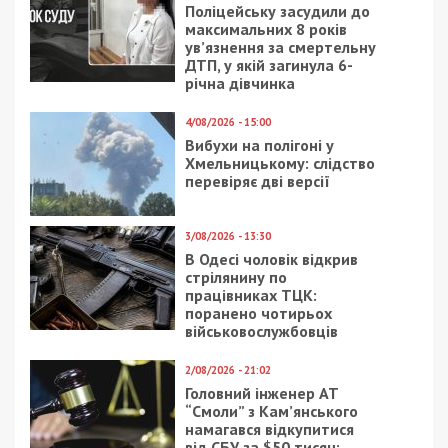
Поліцейську засудили до
максимальних 8 років
ув’язнення за смертельну
ДТП, у якій загинула 6-
річна дівчинка
4/08/2026 - 15:00
Вибухи на полігоні у
Хмельницькому: слідство
перевіряє дві версії
3/08/2026 - 13:30
В Одесі чоловік відкрив
стрілянину по
працівниках ТЦК:
поранено чотирьох
військовослужбовців
2/08/2026 - 21:02
Головний інженер АТ
“Смоли” з Кам’янського
намагався відкупитися
від СБУ за $50 тисяч: