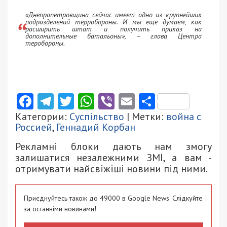
«Днепропетровщина сейчас имеет одно из крупнейших
подразделений терробороны. И мы еще думаем, как
расширить штат и получить приказ на
дополнительные батальоны», – глава Центра
теробороны.
Facebook
Telegram
Twitter
WhatsApp
Viber
Email
Поділити
Категории:
Суспільство
| Метки:
война с
Россией
,
Геннадий Корбан
Рекламні блоки дають нам змогу
залишатися незалежними ЗМІ, а вам -
отримувати найсвіжіші новини під ними.
Приєднуйтесь також до 49000 в Google News. Слідкуйте
за останніми новинами!