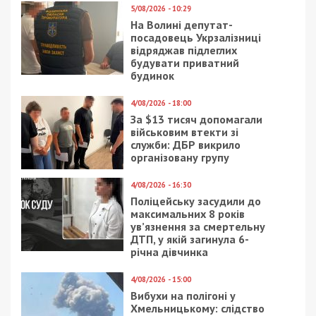
5/08/2026 - 10:29
На Волині депутат-
посадовець Укрзалізниці
відряджав підлеглих
будувати приватний
будинок
4/08/2026 - 18:00
За $13 тисяч допомагали
військовим втекти зі
служби: ДБР викрило
організовану групу
4/08/2026 - 16:30
Поліцейську засудили до
максимальних 8 років
ув’язнення за смертельну
ДТП, у якій загинула 6-
річна дівчинка
4/08/2026 - 15:00
Вибухи на полігоні у
Хмельницькому: слідство