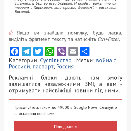
ущемлял, я был во всей Украине. И когда я вижу, что он
творит с Харьковом, это просто фашизм”, – рассказал
Василий.
Якщо ви знайшли помилку, будь ласка,
виділіть фрагмент тексту та натисніть
Ctrl+Enter
.
Facebook
Telegram
Twitter
WhatsApp
Viber
Email
Поділити
Категории:
Суспільство
| Метки:
война с
Россией
,
паспорт
,
Россия
Рекламні блоки дають нам змогу
залишатися незалежними ЗМІ, а вам -
отримувати найсвіжіші новини під ними.
Приєднуйтесь також до 49000 в Google News. Слідкуйте
за останніми новинами!
Приєднатися