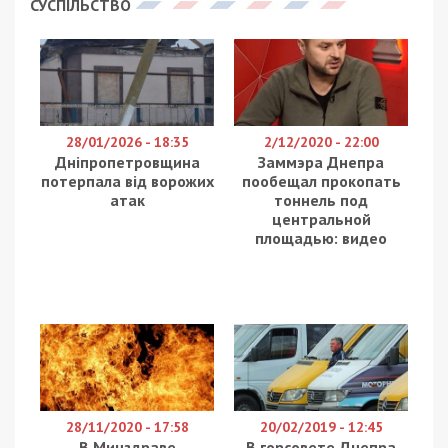
СУСПІЛЬСТВО
28/01/2026 - 18:35
2/12/2020 - 22:00
Дніпропетровщина
Заммэра Днепра
потерпала від ворожих
пообещал прокопать
атак
тоннель под
центральной
площадью: видео
28/11/2020 - 17:58
20/02/2019 - 12:45
В Минздраве
В горсовете Днепра