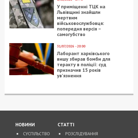
У приміщенні ТЦК на
Львівщині знайшли
мертвим
військовослужбовця:
попередня версія –
самогубство
31/07/2026 - 20:00
Лаборант харківського
вишу збирав бомби для
теракту в поліції: суд
призначив 15 років
ув’язнення
НОВИНИ
СТАТТІ
СУСПІЛЬСТВО
РОЗСЛІДУВАННЯ