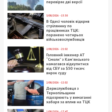
перевіряє дві версії
3/08/2026 - 13:30
В Одесі чоловік відкрив
стрілянину по
працівниках ТЦК:
поранено чотирьох
військовослужбовців
2/08/2026 - 21:02
Головний інженер АТ
“Смоли” з Кам’янського
намагався відкупитися
від СБУ за $50 тисяч:
вирок суду
2/08/2026 - 12:02
Держслужбовця з
Тернопільщини
підозрюють у вимаганні
хабаря за вплив на ТЦК
1/08/2026 - 17:47