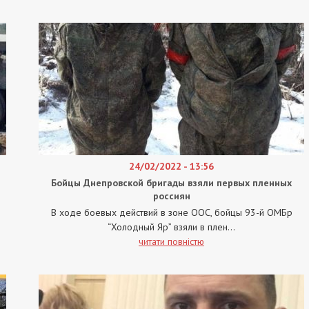
24/02/2022 - 13:56
Бойцы Днепровской бригады взяли первых пленных
россиян
В ходе боевых действий в зоне ООС, бойцы 93-й ОМБр
“Холодный Яр” взяли в плен...
читати повністю