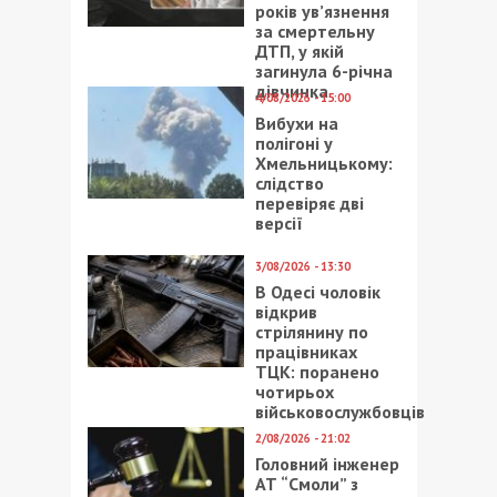
років ув’язнення
за смертельну
ДТП, у якій
загинула 6-річна
дівчинка
4/08/2026 - 15:00
Вибухи на
полігоні у
Хмельницькому:
слідство
перевіряє дві
версії
3/08/2026 - 13:30
В Одесі чоловік
відкрив
стрілянину по
працівниках
ТЦК: поранено
чотирьох
військовослужбовців
2/08/2026 - 21:02
Головний інженер
АТ “Смоли” з