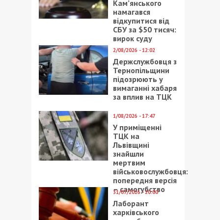
Кам’янського
намагався
відкупитися від
СБУ за $50 тисяч:
вирок суду
2/08/2026 - 12:02
Держслужбовця з
Тернопільщини
підозрюють у
вимаганні хабаря
за вплив на ТЦК
1/08/2026 - 17:47
У приміщенні
ТЦК на
Львівщині
знайшли
мертвим
військовослужбовця:
попередня версія
– самогубство
31/07/2026 - 20:00
Лаборант
харківського