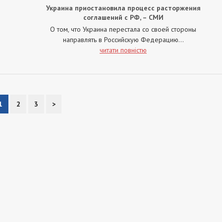
Украина приостановила процесс расторжения
соглашений с РФ, – СМИ
О том, что Украина перестала со своей стороны
направлять в Российскую Федерацию...
читати повністю
1
2
3
>