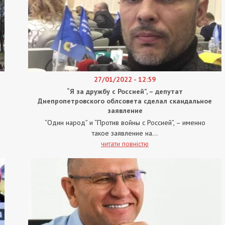
27/01/2022 - 12:59
“Я за дружбу с Россией”, – депутат
Днепропетровского облсовета сделал скандальное
заявление
“Один народ” и “Против войны с Россией”, – именно
такое заявление на...
читати повністю