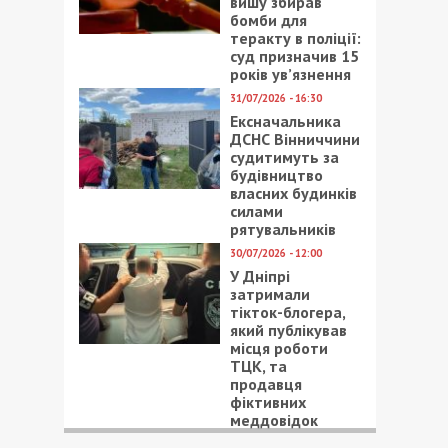
вишу збирав
бомби для
теракту в поліції:
суд призначив 15
років ув’язнення
31/07/2026 - 16:30
Ексначальника
ДСНС Вінниччини
судитимуть за
будівництво
власних будинків
силами
рятувальників
30/07/2026 - 12:00
У Дніпрі
затримали
тікток-блогера,
який публікував
місця роботи
ТЦК, та
продавця
фіктивних
меддовідок