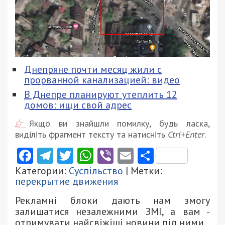
Днепряне почти месяц жили с
прорванной канализацией: видео
В Днепре планируют утеплить 12
домов: ищи свой адрес
Якщо ви знайшли помилку, будь ласка,
виділіть фрагмент тексту та натисніть
Ctrl+Enter
.
Facebook
Telegram
Twitter
WhatsApp
Viber
Email
Поділити
Категории:
Суспільство
| Метки:
перекрытие движения
Рекламні блоки дають нам змогу
залишатися незалежними ЗМІ, а вам -
отримувати найсвіжіші новини під ними.