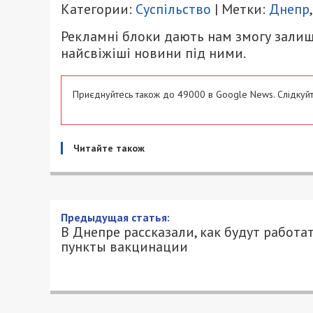
Категории:
Суспільство
| Метки:
Днепр
Рекламні блоки дають нам змогу залиш
найсвіжіші новини під ними.
Приєднуйтесь також до 49000 в Google News. Слідкуйт
Читайте також
В Днепре рассказали, как 
13/12/2021 - 17:30
ПЕТРО ЩУКІН - СПЕЦИАЛЬНО ДЛЯ 49000
В Днепре врачи продолжают бороться
их оружием до сих пор остается вакцин