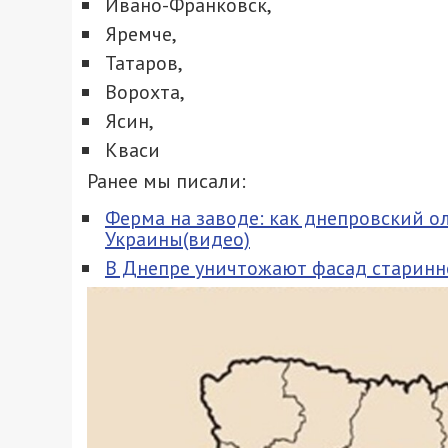
Ивано-Франковск,
Яремче,
Татаров,
Ворохта,
Ясин,
Кваси
Ранее мы писали:
Ферма на заводе: как днепровский о
Украины(видео)
В Днепре уничтожают фасад старинн