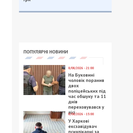
ПОПУЛЯРНІ НОВИНИ
8/08/2026 - 21:00
На Буковині
чоловік поранив
двох
поліцейських під
час обшуку та 11
днів
переховувався у
лісі
8/08/2026 - 15:00
У Харкові
ексзавідувач
психлікарні за