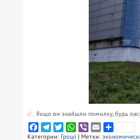
Якщо ви знайшли помилку, будь ласк
Facebook
Telegram
Twitter
WhatsApp
Viber
Email
Поділ
Категории:
Гроші
| Метки:
экономическ