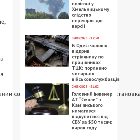
полігоні у
Хмельницькому:
слідство
перевіряє дві
е,
версії
3/08/2026 - 13:30
В Одесі чоловік
відкрив
стрілянину по
 и
працівниках
ТЦК: поранено
ва
чотирьох
військовослужбовців
2/08/2026 - 21:02
ении состав движется почти 29 часов с остановк
Головний інженер
АТ “Смоли” з
Кам’янського
намагався
відкупитися від
СБУ за $50 тисяч:
вирок суду