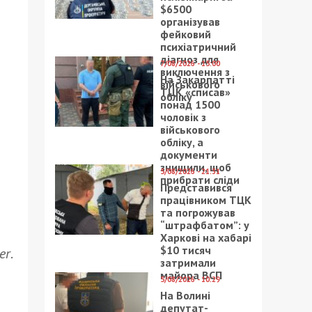
$6500
організував
фейковий
психіатричний
діагноз для
7/08/2026 - 15:00
виключення з
На Закарпатті
військового
ТЦК «списав»
обліку
понад 1500
чоловік з
військового
обліку, а
документи
знищили, щоб
5/08/2026 - 21:31
прибрати сліди
Представився
працівником ТЦК
та погрожував
“штрафбатом”: у
Харкові на хабарі
$10 тисяч
er
.
затримали
майора ВСП
5/08/2026 - 10:29
На Волині
депутат-