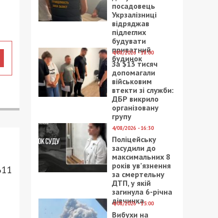
посадовець
Укрзалізниці
відряджав
підлеглих
будувати
приватний
4/08/2026 - 18:00
будинок
За $13 тисяч
допомагали
військовим
втекти зі служби:
ДБР викрило
організовану
групу
4/08/2026 - 16:30
Поліцейську
засудили до
максимальних 8
років ув’язнення
611
за смертельну
ДТП, у якій
загинула 6-річна
дівчинка
4/08/2026 - 15:00
Вибухи на