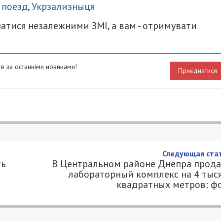
,
поезд
,
Укрзализныця
атися незалежними ЗМІ, а вам - отримувати
е за останніми новинами!
Приєднатися
будут работать пункты вакцинаци
1
.COM.UA
 пандемией коронавирусной инфекции, и главны
ация. О том, где ближе всего можно