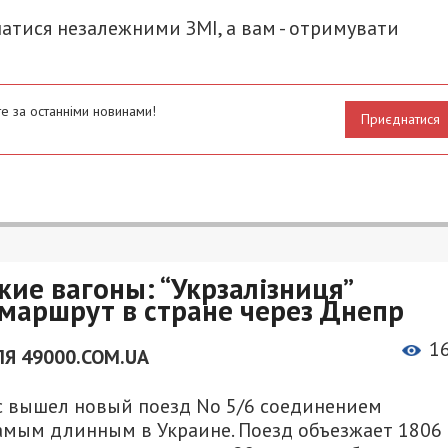
атися незалежними ЗМІ, а вам - отримувати
е за останніми новинами!
Приєднатися
кие вагоны: “Укрзалізниця”
маршрут в стране через Днепр
1
Я 49000.COM.UA
йс вышел новый поезд No 5/6 соединением
самым длинным в Украине. Поезд объезжает 1806