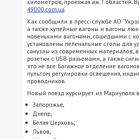
километров, проезжая аж 7 областей. В
49000.com.ua
Как сообщили в пресс-службе АО “Укрз
а также купейные вагоны и вагоны люкс
новенькими вагонами, сошедшими с ко
установлены пеленальные столы для уд
санузлы из современных материалов, 
розетки с USB-разъемами, а также сиг
это не все. Багажное отделение вагоно
пультом регулировки освещения, инди
проводников.
Новый поезд курсирует из Мариуполя в 
Запорожье,
Днепр,
Белая Церковь,
Львов,