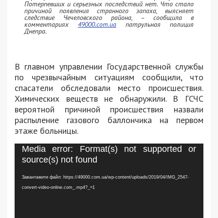
Потерпевших и серьезных последствий нет. Что стало
причиной появления странного запаха, выясняет
следствие Чечеловского района, – сообщила в
комментариях
49000.com.ua
патрульная полиция
Днепра.
В главном управлении Государственной службы
по чрезвычайным ситуациям сообщили, что
спасатели обследовали место происшествия.
Химических веществ не обнаружили. В ГСЧС
вероятной причиной происшествия назвали
распыление газового баллончика на первом
этаже больницы.
Відеопрогравач
Media error: Format(s) not supported or
source(s) not found
Завантажити файл: https://49000.com.ua/wp-content/uploads/2019/04/IMG_2547-
convert-video-online.com_.mp4?_=1