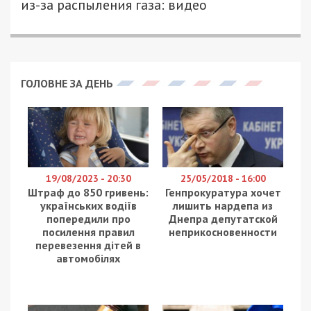
Коммунальное предприятие «Развитие Днепра»
решило заказать у предпринимателя Виктора
Ковалева работы по благоустройству пляжа на
Монастырском острове в Днепре.
Об этом сообщили в
Бюро UA
.
Согласно тендерной документации, за услуги по
приведению пляжа в порядок КП решило
заплатить 4,64 миллиона гривен. Единственным
конкурентом Ковалева на торгах была компания
«Бест Вей Компани». Предприниматель
согласился сделать работу за гонорар на 460
гривен меньше и подряд достался ему.
Виктор Ковалев официально стал
предпринимателем в 2016 году. Тендер от
«Развития Днепра» стал для него первым и
единственным. В справке о наличии опыта
выполнения аналогичных работ Ковалев указал,