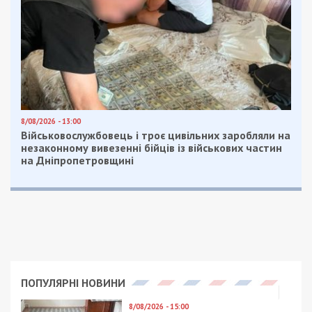
Facebook
Telegram
Twitter
WhatsApp
Viber
Email
Поділити
Категории:
Гроші
| Метки:
госзакупки
,
коррупция
,
тендер
Рекламні блоки дають нам змогу
залишатися незалежними ЗМІ, а вам -