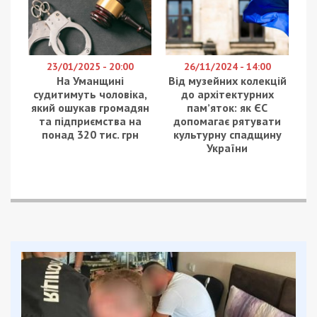
что проводил капремонт аллеи в днепровском
парке «Зеленый гай» по заказу компании
«Промпроектэнергобуд», и приложил копию
заключенного с «Промпроектэнергобуд»
договора от 2017 года.
Соответствующий тендер на ремонт парковой
аллеи «Промпроектэнергобуд» выиграл в 2017
году. Конкуренцию фирме в торгах составил
предприниматель Игорь Мороз. Теперь в
тендере на благоустройство зоны отдыха на
Монастырском острове «Промпроектэнергобуд»
выступило на субподряде у Виктора Ковалева.
В 2014-2017 годах Виктор Ковалев работал у
вышеупомянутого Игоря Мороза. В 2014 году
Мороз взял на работу Ковалева арматурщиком.