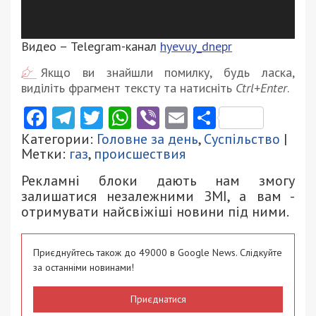
Видео – Telegram-канал
hyevuy_dnepr
Якщо ви знайшли помилку, будь ласка,
виділіть фрагмент тексту та натисніть
Ctrl+Enter
.
Facebook
Telegram
Twitter
WhatsApp
Viber
Email
Поділити
Категории:
Головне за день
,
Суспільство
|
Метки:
газ
,
происшествия
Рекламні блоки дають нам змогу
залишатися незалежними ЗМІ, а вам -
отримувати найсвіжіші новини під ними.
Приєднуйтесь також до 49000 в Google News. Слідкуйте
за останніми новинами!
Приєднатися