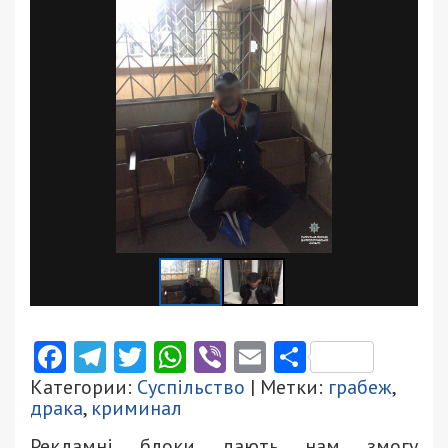
Facebook
Telegram
Twitter
WhatsApp
Viber
Email
Поділити
Категории:
Суспільство
| Метки:
грабеж
,
драка
,
криминал
Рекламні блоки дають нам змогу