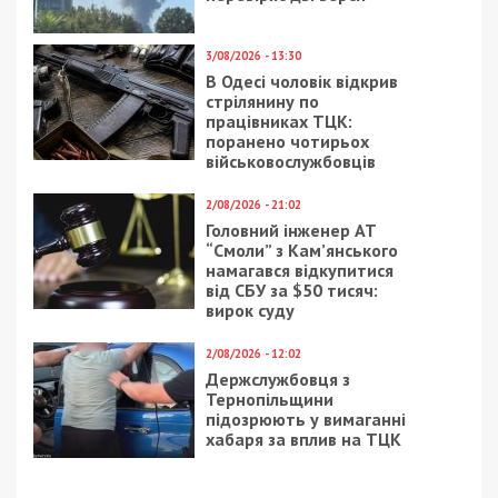
23/01/2025 - 20:00
26/11/2024 - 14:00
На Уманщині
Від музейних колекцій
судитимуть чоловіка,
до архітектурних
який ошукав громадян
памʼяток: як ЄС
та підприємства на
допомагає рятувати
понад 320 тис. грн
культурну спадщину
України