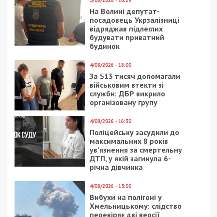
мобильного
ГОЛОВНЕ ЗА ДЕНЬ
19/08/2023 - 20:30
25/05/2018 - 16:00
Штраф до 850 гривень:
Генпрокуратура хочет
українських водіїв
лишить нардепа из
попередили про
Днепра депутатской
посилення правил
неприкосновенности
перевезення дітей в
автомобілях