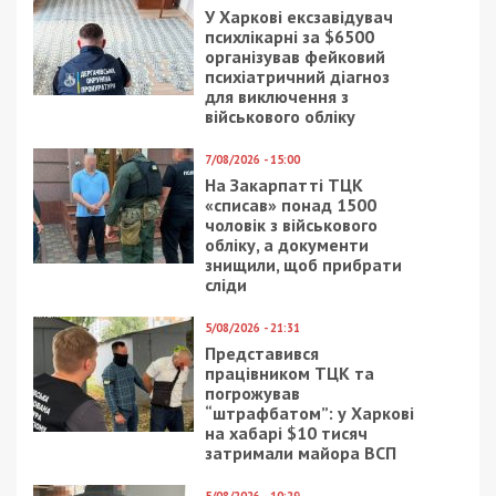
отримувати найсвіжіші новини під ними.
Приєднуйтесь також до 49000 в Google News. Слідкуйте
за останніми новинами!
Приєднатися
Читайте також
Предыдущая статья:
Безработную днепрянку обобрали
кадровые аферисты: видео
Следующая статья:
Днепрянин с инвалидностью едва не
лишился жизни из-за кредитки и