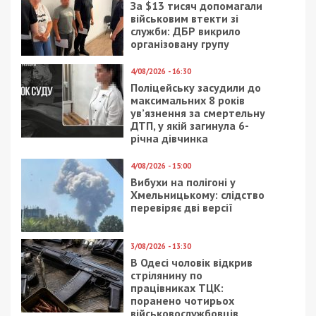
оказывать периодическое огневое воздействие с
целью истощения наших войск. Подготовка к
активизации боевых действий в районе
Авдеевки.
На Южнобужском направлении действия
противника характеризовались проведением
мероприятий по восстановлению
боеспособности, пополнению запасов,
инженерному оборудованию позиций в районах
населенных пунктов Любимовка, Петровка,
Крещеновка и усилению своих передовых
позиций, вероятно, подразделениям
мобилизационного резерва 1-го и 2-го армейских
корпусов.
Ожидается, что противник продолжит ведение
боевых действий с целью выхода на
административные границы Херсонской области
и попытается возобновить наступление.