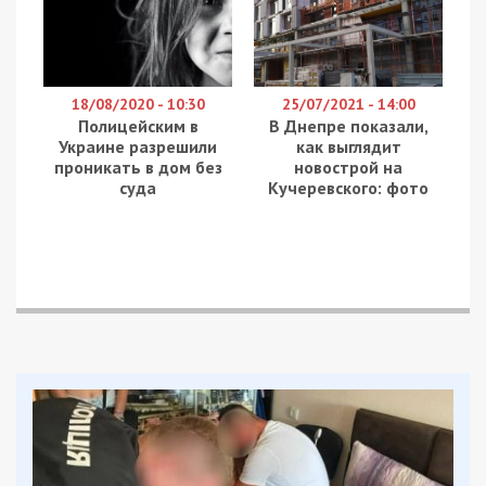
Восточного военного округа. Грузовые и
специальные автомобили и топливозаправщики
двигаются в районы загрузки.
На Слобожанском направлении оккупанты
продолжают ведение боевых действий силами
отдельных подразделений из состава 6-й и 20-й
общевойсковых армий, 1-й танковой армии
Западного военного округа, 35-й и 36-й
общевойсковых армий и 68-го армейского
корпуса Восточного военного округа. , воздушно-
десантных войск, береговых войск балтийского и
северного флотов
Основные усилия противник сосредотачивается
на перегруппировке и усилении группировки
войск, продолжает частичную блокировку
города Харькова и их обстрелы с применением
артиллерии.
В районе города Изюм врагом сосредоточено