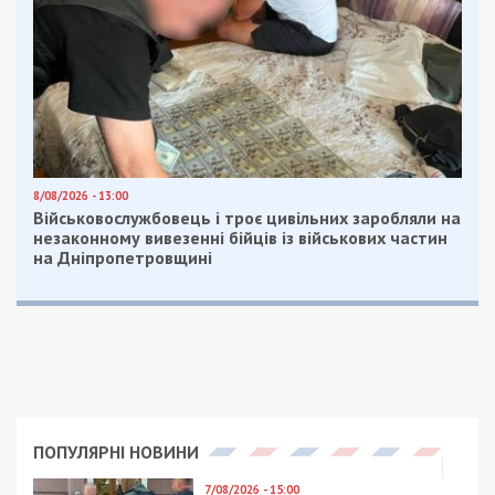
до 22 батальонных тактических групп. Основные
усилия противник сосредотачивается на
удержании занимаемых ранее позиций и
достигнутых рубежей. В целях усиления
группировки на указанном направлении
отмечается развертывание дополнительных
подразделений из состава 35-й общевойсковой
армии.
Не исключается активизация действий
противника в направлении населенных пунктов
Изюм и Барвенково с целью выхода в тыл
подразделений Объединенных сил в районе
города Славянск.
На Донецком и Таврическом направлениях враг
пытается удержать захваченные территории.
Сосредотачивает главные усилия на взятии под
контроль населенных пунктов Попасная и
Рубежное, установлении полного контроля за
городом Мариуполь. Принимает меры по