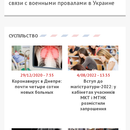
ПЕТРО ЩУКІН - СПЕЦИАЛЬНО ДЛЯ
2137
49000.COM.UA
Оперативная информация по состоянию на 06.00
16.04.2022 по российскому вторжению от
Генерального штаба ВСУ. Начались пятьдесят
вторые сутки героического противостояния
Украинского народа российскому военному
вторжению.
Идет полномасштабная вооруженная агрессия
российской федерации против нашего
государства. Наиболее активные действия
противника фиксируются на Слобожанском и
Донецком направлениях.
На Волынском, Полесском и Северском
направлениях противник активных действий не
предпринимал. Отмечается перемещение,
предположительно отдельных подразделений
обеспечения 35 и 36 общевойсковых армий