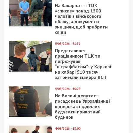
восстановлению боеспособности и пополнению
боеприпасов. Пытается улучшить тактическое
положение. Продолжает обстрелы по
большинству направлений.
На Северодонецком направлении значительных
изменений в обстановке не отмечено, враг
увеличил интенсивность огневого воздействия с
целью нанесения потерь, истощения наших войск
и возможной подготовки к наступательным
действиям.
На Попаснянском направлении противник
оказывает постоянное огневое влияние на
подразделения наших войск. Силами
мотострелковых подразделений во
взаимодействии с батальоном одной из частных
военных компаний пытается улучшить
тактическое положение, продвинуться вглубь
населенного пункта Попасна. Удачи нет.
В районе города Торецк враг продолжает