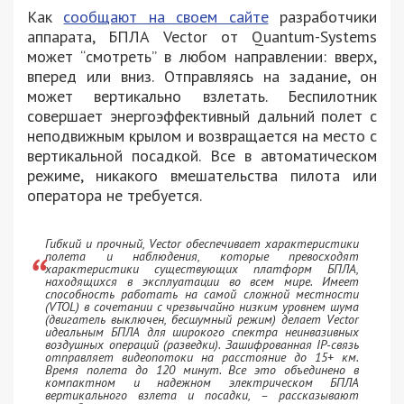
Как
сообщают на своем сайте
разработчики
аппарата, БПЛА Vector от Quantum-Systems
может “смотреть” в любом направлении: вверх,
вперед или вниз. Отправляясь на задание, он
может вертикально взлетать. Беспилотник
совершает энергоэффективный дальний полет с
неподвижным крылом и возвращается на место с
вертикальной посадкой. Все в автоматическом
режиме, никакого вмешательства пилота или
оператора не требуется.
Гибкий и прочный, Vector обеспечивает характеристики
полета и наблюдения, которые превосходят
характеристики существующих платформ БПЛА,
находящихся в эксплуатации во всем мире. Имеет
способность работать на самой сложной местности
(VTOL) в сочетании с чрезвычайно низким уровнем шума
(двигатель выключен, бесшумный режим) делает Vector
идеальным БПЛА для широкого спектра неинвазивных
воздушных операций (разведки). Зашифрованная IP-связь
отправляет видеопотоки на расстояние до 15+ км.
Время полета до 120 минут. Все это объединено в
компактном и надежном электрическом БПЛА
вертикального взлета и посадки, – рассказывают