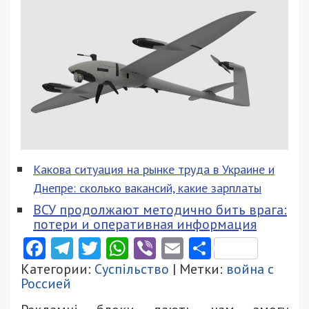
Какова ситуация на рынке труда в Украине и
Днепре: сколько вакансий, какие зарплаты
ВСУ продолжают методично бить врага:
потери и оперативная информация
Facebook
Telegram
Twitter
WhatsApp
Viber
Email
Поділити
Категории:
Суспільство
| Метки:
война с
Россией