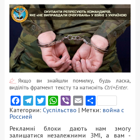
Якщо ви знайшли помилку, будь ласка,
виділіть фрагмент тексту та натисніть
Ctrl+Enter
.
Facebook
Telegram
Twitter
WhatsApp
Viber
Email
Поділити
Категории:
Суспільство
| Метки:
война с
Россией
Рекламні блоки дають нам змогу
залишатися незалежними ЗМІ, а вам -