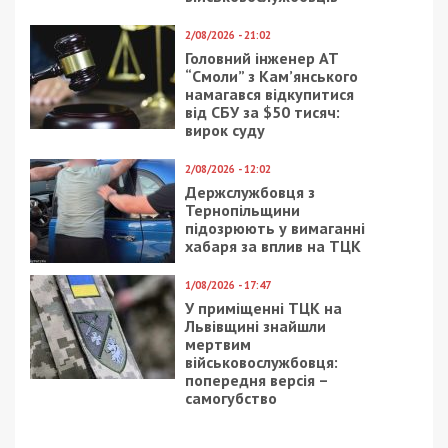
В акватории Азовского моря корабельная
группировка противника продолжает выполнение
задач по блокированию порта Мариуполь и
осуществлению огневой поддержки на
приморском направлении.
Учитывая пребывание в акватории Черного моря
российских военных кораблей, вооруженных
крылатыми ракетами морского базирования
“Калибр”, сохраняется повышенный уровень
угрозы применения оккупантами ракетного
вооружения по объектам оборонно-
промышленного комплекса и логистической
инфраструктуры нашего государства.
На территории Донецкой и Луганской областей
за минувшие сутки отбиты десять атак врага,
уничтожены три танка, один бронетранспортер,
одна единица специальной техники, два
автомобиля и три артиллерийских системы
противника. захвачен один бронетранспортер