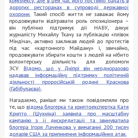
комплексу, але в цей час його постійно бачать в
дорогих ресторанах в супроводі державної
охорони.
Такий спосіб життя не заважає йому
продовжувати відігравати роль опозиціонера –
він публічно підтримує дії НАБУ, дякує
журналісту Михайлу Ткачу за публікацію «плівок
Міндіча», активно закликав людей до протестів
під час «картонного Майдану» і, звичайно,
продовжувати збирати кошти з людей на нібито
волонтерську діяльність для допомоги
ЗСУ.
Відомо, що у Дніпрі він неодноразово
надавав інформаційну підтримку політичній
діяльності проросійській родині Краснова
(Габібулаєва).
Нагадаємо, раніше ми також повідомляли про
те, що
відома блогерка та криптоекспертка Катя
Крипто (Шухніна) заявила про масштабну
кампанію з її дискредитації та звинуватила
блогера Ігоря Лаченкова у вимаганні 200 тисяч
доларів США за припинення інформаційних атак.