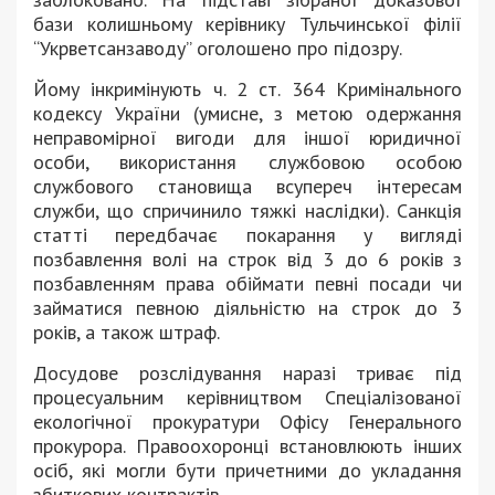
бази колишньому керівнику Тульчинської філії
“Укрветсанзаводу” оголошено про підозру.
Йому інкримінують ч. 2 ст. 364 Кримінального
кодексу України (умисне, з метою одержання
неправомірної вигоди для іншої юридичної
особи, використання службовою особою
службового становища всупереч інтересам
служби, що спричинило тяжкі наслідки). Санкція
статті передбачає покарання у вигляді
позбавлення волі на строк від 3 до 6 років з
позбавленням права обіймати певні посади чи
займатися певною діяльністю на строк до 3
років, а також штраф.
Досудове розслідування наразі триває під
процесуальним керівництвом Спеціалізованої
екологічної прокуратури Офісу Генерального
прокурора. Правоохоронці встановлюють інших
осіб, які могли бути причетними до укладання
збиткових контрактів.