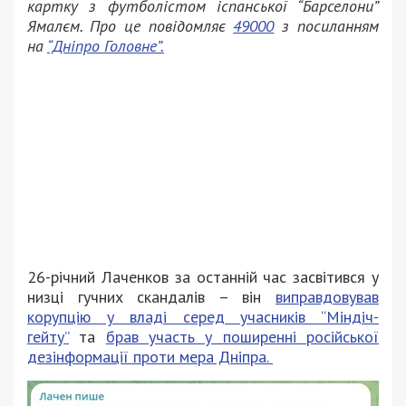
картку з футболістом іспанської “Барселони”
Ямалєм. Про це повідомляє
49000
з посиланням
на
“Дніпро Головне”.
26-річний Лаченков за останній час засвітився у
низці гучних скандалів – він
виправдовував
корупцію у владі серед учасників “Міндіч-
гейту”
та
брав участь у поширенні російської
дезінформації проти мера Дніпра.