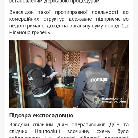
встановленим державою процедурам.
Внаслідок такої протиправної лояльності до
комерційних структур державне підприємство
недоотримало дохід на загальну суму понад 1,2
мільйона гривень.
Підозра експосадовцю
Завдяки спільним діям оперативників ДСР та
слідчих Нацполіції злочинну схему було
заблоковано. На підставі зібраної доказової