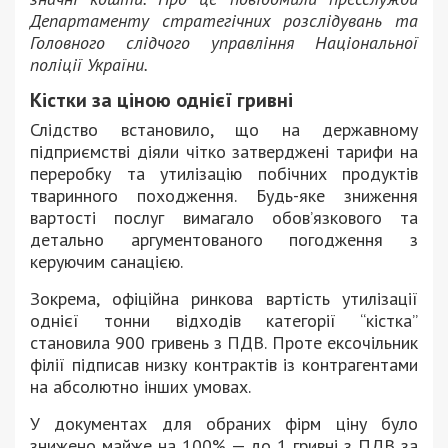
Департаменту стратегічних розслідувань та
Головного слідчого управління Національної
поліції України.
Кістки за ціною однієї гривні
Слідство встановило, що на державному
підприємстві діяли чітко затверджені тарифи на
переробку та утилізацію побічних продуктів
тваринного походження. Будь-яке зниження
вартості послуг вимагало обов’язкового та
детально аргументованого погодження з
керуючим санацією.
Зокрема, офіційна ринкова вартість утилізації
однієї тонни відходів категорії “кістка”
становила 900 гривень з ПДВ. Проте ексочільник
філії підписав низку контрактів із контрагентами
на абсолютно інших умовах.
У документах для обраних фірм ціну було
знижено майже на 100% — до 1 гривні з ПДВ за