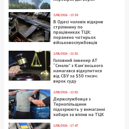
3/08/2026 - 13:30
В Одесі чоловік відкрив
стрілянину по
працівниках ТЦК:
поранено чотирьох
військовослужбовців
2/08/2026 - 21:02
Головний інженер АТ
“Смоли” з Кам’янського
намагався відкупитися
від СБУ за $50 тисяч:
вирок суду
2/08/2026 - 12:02
Держслужбовця з
Тернопільщини
підозрюють у вимаганні
хабаря за вплив на ТЦК
1/08/2026 - 17:47