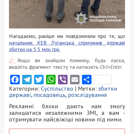
Нагадаємо, раніше ми повідомляли про те, що
начальник КЕВ Луганська спричинив державі
збитки на 5,5 млн грн.
Якщо ви знайшли помилку, будь ласка,
виділіть фрагмент тексту та натисніть
Ctrl+Enter
.
Facebook
Telegram
Twitter
WhatsApp
Viber
Email
Поділити
Категории:
Суспільство
| Метки:
збитки
державі
,
посадовець
,
розслідування
Рекламні блоки дають нам змогу
залишатися незалежними ЗМІ, а вам -
отримувати найсвіжіші новини під ними.