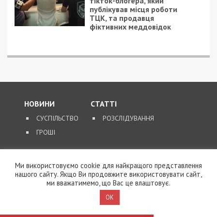
тікток-блогера, який
публікував місця роботи
ТЦК, та продавця
фіктивних меддовідок
НОВИНИ
СТАТТІ
СУСПІЛЬСТВО
РОЗСЛІДУВАННЯ
ГРОШІ
ЗВОРОТНІЙ ЗВ’ЯЗОК
Ми використовуємо cookie для найкращого представлення
нашого сайту. Якщо Ви продовжите використовувати сайт,
КОНТАКТИ
ми вважатимемо, що Вас це влаштовує.
OK
SUPPORT@49000.COM.UA