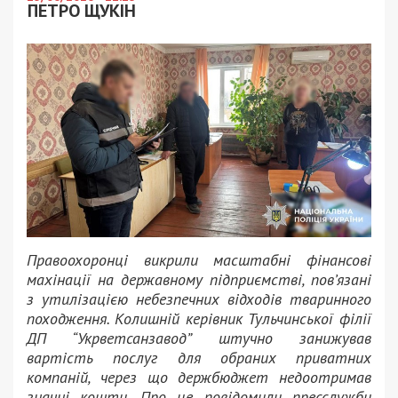
ПЕТРО ЩУКІН
Правоохоронці викрили масштабні фінансові
махінації на державному підприємстві, пов’язані
з утилізацією небезпечних відходів тваринного
походження. Колишній керівник Тульчинської філії
ДП “Укрветсанзавод” штучно занижував
вартість послуг для обраних приватних
компаній, через що держбюджет недоотримав
значні кошти. Про це повідомили пресслужби