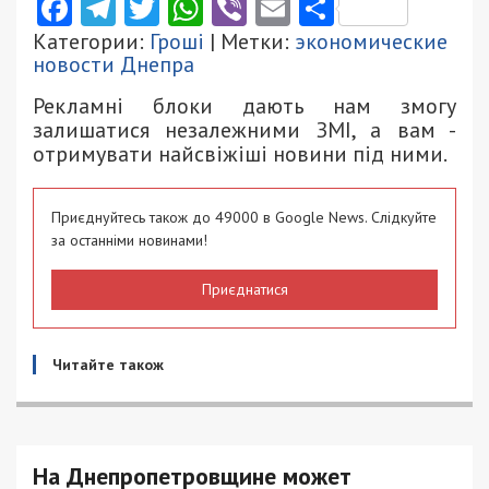
Facebook
Telegram
Twitter
WhatsApp
Viber
Email
Поділити
Категории:
Гроші
| Метки:
экономические
новости Днепра
Рекламні блоки дають нам змогу
залишатися незалежними ЗМІ, а вам -
отримувати найсвіжіші новини під ними.
Приєднуйтесь також до 49000 в Google News. Слідкуйте
за останніми новинами!
Приєднатися
Читайте також
На Днепропетровщине может