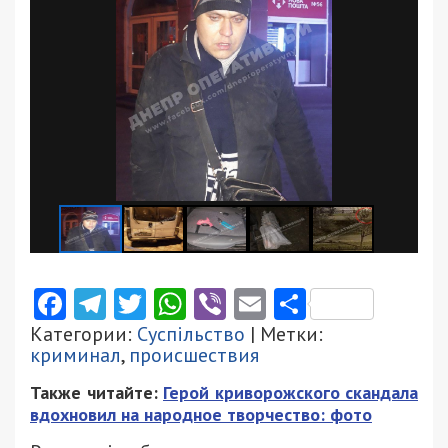
Facebook
Telegram
Twitter
WhatsApp
Viber
Email
Поділити
Категории:
Суспільство
| Метки:
криминал
,
происшествия
Также читайте:
Герой криворожского скандала
вдохновил на народное творчество: фото