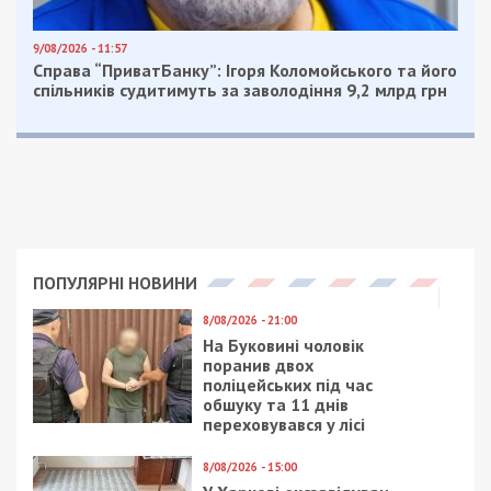
Россией
,
ДнепрОГА
Рекламні блоки дають нам змогу
залишатися незалежними ЗМІ, а вам -
отримувати найсвіжіші новини під ними.
Приєднуйтесь також до 49000 в Google News. Слідкуйте
за останніми новинами!
Приєднатися
Читайте також
Предыдущая статья:
Психолог на связи: жителям Украины
будут бесплатно помагать израильские
специалисты