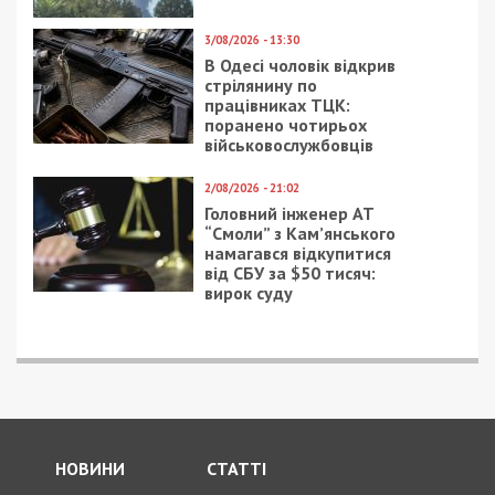
9/08/2026 - 11:57
Справа “ПриватБанку”: Ігоря Коломойського та його
спільників судитимуть за заволодіння 9,2 млрд грн