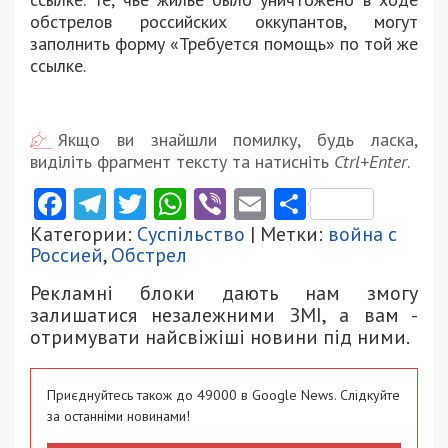
обстрелов российских оккупантов, могут
заполнить форму «Требуется помощь» по той же
ссылке.
Якщо ви знайшли помилку, будь ласка,
виділіть фрагмент тексту та натисніть
Ctrl+Enter
.
Facebook
Telegram
Twitter
WhatsApp
Viber
Email
Поділити
Категории:
Суспільство
| Метки:
война с
Россией
,
Обстрел
Рекламні блоки дають нам змогу
залишатися незалежними ЗМІ, а вам -
отримувати найсвіжіші новини під ними.
Приєднуйтесь також до 49000 в Google News. Слідкуйте
за останніми новинами!