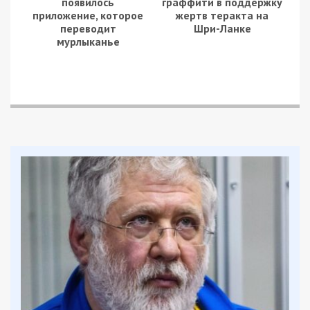
заявил Геннадий Корбан.
Facebook
Telegram
Twitter
WhatsApp
Viber
Email
Поділити
Категории:
Суспільство
| Метки:
война с