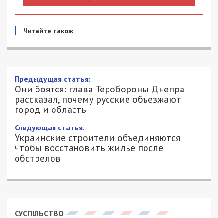
Читайте також
Они боятся: глава Теробороны Днепра
рассказал, почему русские объезжают
город и область
27/02/2022 - 13:28
АЛЕКСЕЙ ВАЛЕНКО - СПЕЦИАЛЬНО
4390
ДЛЯ 49000.COM.UA
На четвертый день путинского вторжения Днепр
и область российская армия обходят стороной.
Глава территориальной обороны города
Геннадий Корбан считает, что кремлевская
армия попросту боится. Об этом он сказал на