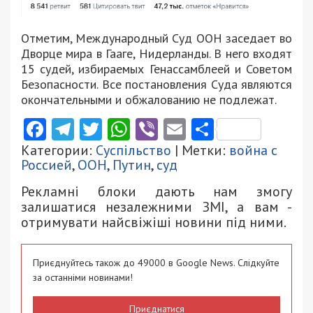
Отметим, Международный Суд ООН заседает во
Дворце мира в Гааге, Нидерланды. В него входят
15 судей, избираемых Генассамблеей и Советом
Безопасности. Все постановления Суда являются
окончательными и обжалованию не подлежат.
Facebook
Telegram
Twitter
WhatsApp
Viber
Email
Поділити
Категории:
Суспільство
| Метки:
война с
Россией
,
ООН
,
Путин
,
суд
Рекламні блоки дають нам змогу
залишатися незалежними ЗМІ, а вам -
отримувати найсвіжіші новини під ними.
Приєднуйтесь також до 49000 в Google News. Слідкуйте
за останніми новинами!
Приєднатися