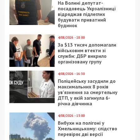
19/11/2020 - 11:33
22/04/2019 - 11:44
Кот станет понятнее:
Днепряне создали
появилось
граффити в поддержку
приложение, которое
жертв теракта на
переводит
Шри-Ланке
мурлыканье