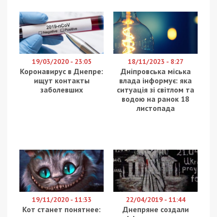
брифинге сегодня, 27 февраля.
По словам Корбана, русских диверсантов, в том
числе и благодаря неравнодушным жителям,
ловят раньше, чем они успевают выполнить свою
задачу. Российские войска обходят регион
стороной. Для них Днепропетровщина – аналог
Сталинграда времен Второй мировой, о который
сломала зубы нацистская армия. Поэтому,
несмотря на тревожное время и боевые
действия по всей Украине, ситуация в
Днепропетровской области остается
стабильной.
Электротранспорт и все что связано с нормальным
жизнеобеспечением – все работает! Сегодня
Днепропетровщина – это Сталинград. Они
останавливаются не доезжая до области.
Со своей стороны хочу поблагодарить горожан и
жителей области за высочайшую самоорганизацию.
Хочу поблагодарить за выправку и дисциплину. Армия
обеспечена едой, все размещены. Все есть! Спасибо всем,
мы следим за обстановкой, я не могу говорить обо всем,
но военные принимают все меры. Враг не пройдет!, –