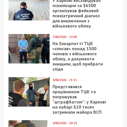
Следующая статья:
Путина ждет трибунал: Украина подала
иск против России в Гаагу
СУСПІЛЬСТВО
19/03/2020 - 23:05
18/11/2023 - 8:27
Коронавирус в Днепре:
Дніпровська міська
ищут контакты
влада інформує: яка
заболевших
ситуація зі світлом та
водою на ранок 18
листопада