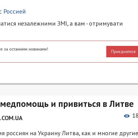
итися
с Россией
атися незалежними ЗМІ, а вам - отримувати
е за останніми новинами!
Приєднатися
медпомощь и привиться в Литве
1
.COM.UA
я россиян на Украину Литва, как и многие други