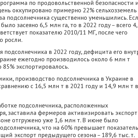
программа по продовольственной безопасности 
 день оккупировано примерно 22% сельхозземель
ева подсолнечника существенно уменьшились. Ес
ыло засеяно 6,5 млн га, то в 2022 году – всего 4
тветствует показателю 2010/11 МГ, после чего
о росли.
я подсолнечника в 2022 году, дефицита его внут
Украине ежегодно производилось около 6 млн т
о 85% экспортировалось.
мики, производство подсолнечника в Украине в
сравнению с 16,5 млн т в 2021 году и 14,9 млн т 
аботке подсолнечника, расположенных
ря, заставила фермеров активизировать экспорт
оне отгружено уже 1,6 млн т. В июне было
одсолнечника, что на 60% превышает показател
общий экспорт предыдущего сезона – 189,6 тыс. т.