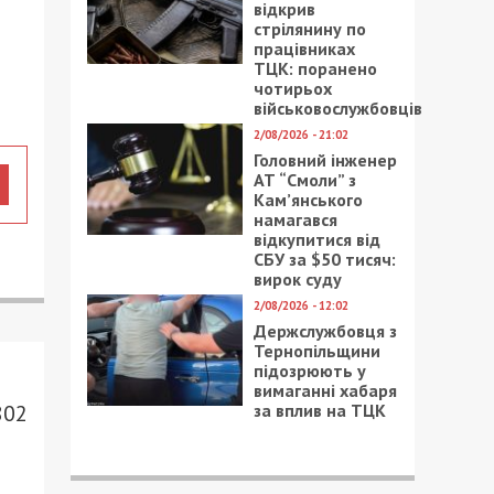
відкрив
стрілянину по
працівниках
ТЦК: поранено
чотирьох
військовослужбовців
2/08/2026 - 21:02
Головний інженер
АТ “Смоли” з
Кам’янського
намагався
відкупитися від
СБУ за $50 тисяч:
вирок суду
2/08/2026 - 12:02
Держслужбовця з
Тернопільщини
підозрюють у
вимаганні хабаря
за вплив на ТЦК
802
е