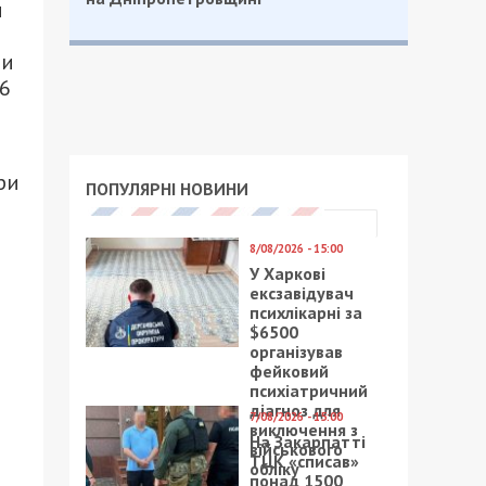
и
ли
,6
ри
ПОПУЛЯРНІ НОВИНИ
8/08/2026 - 15:00
У Харкові
ексзавідувач
в
психлікарні за
$6500
організував
фейковий
психіатричний
діагноз для
7/08/2026 - 15:00
виключення з
На Закарпатті
ь
військового
ТЦК «списав»
обліку
понад 1500