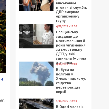
військовим
втекти зі служби:
ДБР викрило
організовану
групу
4/08/2026 - 16:30
Поліцейську
засудили до
максимальних 8
років ув’язнення
за смертельну
ДТП, у якій
загинула 6-річна
дівчинка
4/08/2026 - 15:00
Вибухи на
полігоні у
ги
Хмельницькому:
слідство
перевіряє дві
версії
er
.
3/08/2026 - 13:30
В Одесі чоловік