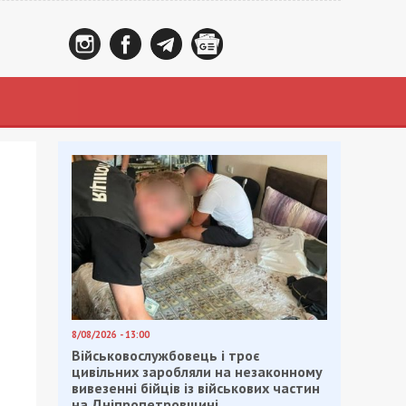
8/08/2026 - 13:00
Військовослужбовець і троє
цивільних заробляли на незаконному
вивезенні бійців із військових частин
на Дніпропетровщині