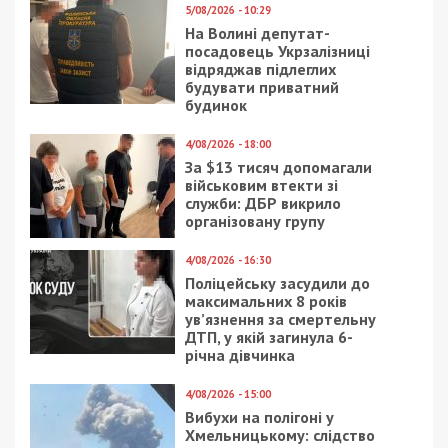
5/08/2026 - 10:29
На Волині депутат-
посадовець Укрзалізниці
відряджав підлеглих
будувати приватний
будинок
4/08/2026 - 18:00
За $13 тисяч допомагали
військовим втекти зі
служби: ДБР викрило
організовану групу
4/08/2026 - 16:30
Поліцейську засудили до
максимальних 8 років
ув’язнення за смертельну
ДТП, у якій загинула 6-
річна дівчинка
4/08/2026 - 15:00
Вибухи на полігоні у
Хмельницькому: слідство