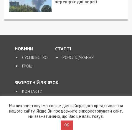
перевіряє дві версії
НОВИНИ
СТАТТІ
СУСПІЛЬСТВО
РОЗСЛІДУВАННЯ
ГРОШІ
ЗВОРОТНІЙ ЗВ’ЯЗОК
КОНТАКТИ
Ми використовуємо cookie для найкращого представлення
SUPPORT@49000.COM.UA
нашого сайту. Якщо Ви продовжите використовувати сайт,
ми вважатимемо, що Вас це влаштовує.
© 2026, ВСІ ПРАВА ЗАХИЩЕНІ
49000.COM.UA
OK