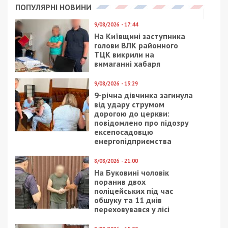
ПОПУЛЯРНІ НОВИНИ
9/08/2026 - 17:44
На Київщині заступника
голови ВЛК районного
ТЦК викрили на
вимаганні хабаря
9/08/2026 - 13:29
9-річна дівчинка загинула
від удару струмом
дорогою до церкви:
повідомлено про підозру
ексепосадовцю
енергопідприємства
8/08/2026 - 21:00
На Буковині чоловік
поранив двох
поліцейських під час
обшуку та 11 днів
переховувався у лісі