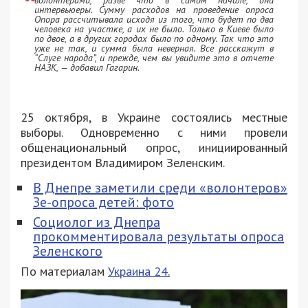
волонтерами, разве что в самом начале, они
интервьюеры. Сумму расходов на проведение опроса
Опора рассчитывала исходя из того, что будет по два
человека на участке, а их не было. Только в Киеве было
по двое, а в других городах было по одному. Так что это
уже не так, и сумма была неверная. Все расскажут в
“Слуге народа”, и прежде, чем вы увидите это в отчете
НАЗК, — добавил Гагарин.
25 октября, в Украине состоялись местные
выборы. Одновременно с ними провели
общенациональный опрос, инициированный
президентом Владимиром Зеленским.
В Днепре заметили среди «волонтеров»
Зе-опроса детей: фото
Социолог из Днепра
прокомментировала результаты опроса
Зеленского
По материалам
Украина 24.