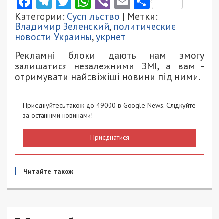
Facebook
Telegram
Twitter
WhatsApp
Viber
Email
Поділити
Категории:
Суспільство
| Метки:
Владимир Зеленский
,
политические
новости Украины
,
укрнет
Рекламні блоки дають нам змогу
залишатися незалежними ЗМІ, а вам -
отримувати найсвіжіші новини під ними.
Приєднуйтесь також до 49000 в Google News. Слідкуйте
за останніми новинами!
Приєднатися
Читайте також