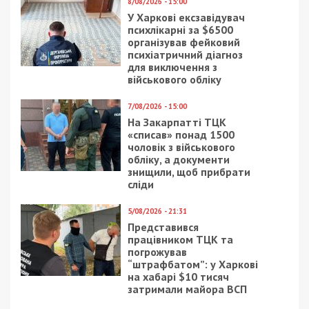
8/08/2026 - 15:00
У Харкові ексзавідувач
психлікарні за $6500
організував фейковий
психіатричний діагноз
для виключення з
військового обліку
7/08/2026 - 15:00
На Закарпатті ТЦК
«списав» понад 1500
чоловік з військового
обліку, а документи
знищили, щоб прибрати
сліди
5/08/2026 - 21:31
Представився
працівником ТЦК та
погрожував
“штрафбатом”: у Харкові
на хабарі $10 тисяч
затримали майора ВСП